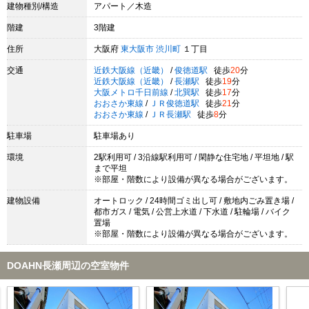
建物種別/構造
アパート／木造
階建
3階建
住所
大阪府
東大阪市
渋川町
１丁目
交通
近鉄大阪線（近畿）
/
俊徳道駅
徒歩
20
分
近鉄大阪線（近畿）
/
長瀬駅
徒歩
19
分
大阪メトロ千日前線
/
北巽駅
徒歩
17
分
おおさか東線
/
ＪＲ俊徳道駅
徒歩
21
分
おおさか東線
/
ＪＲ長瀬駅
徒歩
8
分
駐車場
駐車場あり
環境
2駅利用可 / 3沿線駅利用可 / 閑静な住宅地 / 平坦地 / 駅
まで平坦
※部屋・階数により設備が異なる場合がございます。
建物設備
オートロック / 24時間ゴミ出し可 / 敷地内ごみ置き場 /
都市ガス / 電気 / 公営上水道 / 下水道 / 駐輪場 / バイク
置場
※部屋・階数により設備が異なる場合がございます。
DOAHN長瀬周辺の空室物件