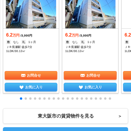
6.2
6.2
6.
万円
万円
/3,000円
/3,000円
敷
なし
礼
1ヶ月
敷
なし
礼
1ヶ月
敷
ＪＲ長瀬駅 徒歩7分
ＪＲ長瀬駅 徒歩7分
ＪＲ
1LDK/30.13㎡
1LDK/30.13㎡
1LD
お問合せ
お問合せ
お気に入り
お気に入り
東大阪市の賃貸物件を見る
＞