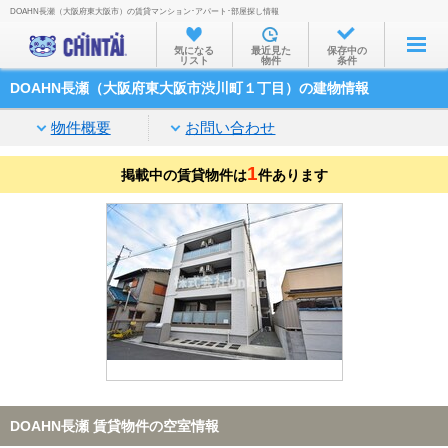
DOAHN長瀬（大阪府東大阪市）の賃貸マンション･アパート･部屋探し情報
お部屋を探す
気になる
最近見た
保存中の
リスト
物件
条件
沿線・駅から
DOAHN長瀬（大阪府東大阪市渋川町１丁目）の建物情報
住所から
物件概要
お問い合わせ
家賃相場から
1
掲載中の賃貸物件は
通勤通学時間から
件あります
物件特集から
不動産会社から
TOP
DOAHN長瀬 賃貸物件の空室情報