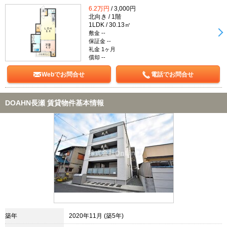
6.2万円
/ 3,000円
北向き / 1階
1LDK / 30.13㎡
敷金 --
保証金 --
礼金 1ヶ月
償却 --
Webでお問合せ
電話でお問合せ
DOAHN長瀬 賃貸物件基本情報
築年
2020年11月 (築5年)