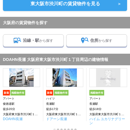
東大阪市渋川町の賃貸物件を見る
＞
大阪府の賃貸物件を探す
沿線・駅
住所
から探す
から探す
DOAHN長瀬 大阪府東大阪市渋川町１丁目周辺の建物情報
新着
掲載物件有
新着
掲載物件有
掲載物件有
アパート
ハイツ
アパート
俊徳道駅
長瀬駅
長瀬駅
徒歩20分
徒歩17分
徒歩18分
大阪府東大阪市渋川町１丁目
大阪府東大阪市渋川町１丁目
大阪府東大阪市渋川町１丁目
DOAHN長瀬
ドアーン長瀬
ハイム ユカリナグリー
ン