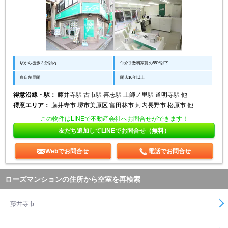
駅から徒歩３分以内
仲介手数料家賃の55%以下
多店舗展開
開店10年以上
得意沿線・駅：
藤井寺駅 古市駅 喜志駅 土師ノ里駅 道明寺駅 他
得意エリア：
藤井寺市 堺市美原区 富田林市 河内長野市 松原市 他
この物件はLINEで不動産会社へお問合せができます！
友だち追加してLINEでお問合せ（無料）
Webでお問合せ
電話でお問合せ
ローズマンションの住所から空室を再検索
藤井寺市