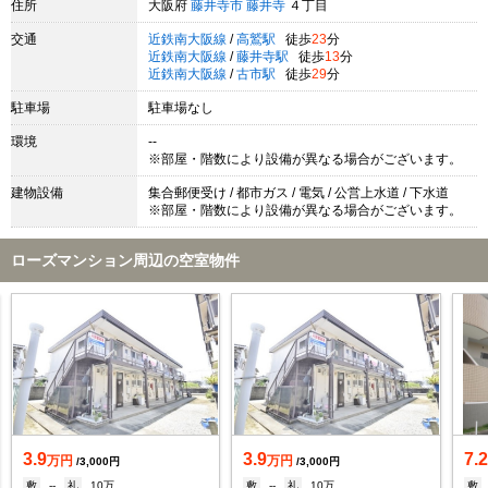
住所
大阪府
藤井寺市
藤井寺
４丁目
交通
近鉄南大阪線
/
高鷲駅
徒歩
23
分
近鉄南大阪線
/
藤井寺駅
徒歩
13
分
近鉄南大阪線
/
古市駅
徒歩
29
分
駐車場
駐車場なし
環境
--
※部屋・階数により設備が異なる場合がございます。
建物設備
集合郵便受け / 都市ガス / 電気 / 公営上水道 / 下水道
※部屋・階数により設備が異なる場合がございます。
ローズマンション周辺の空室物件
3.9
3.9
7.
万円
万円
/3,000円
/3,000円
敷
--
礼
10万
敷
--
礼
10万
敷