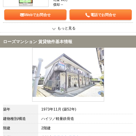
償却 --
Webでお問合せ
電話でお問合せ
もっと見る
ローズマンション 賃貸物件基本情報
築年
1973年11月 (築52年)
建物種別/構造
ハイツ／軽量鉄骨造
階建
2階建