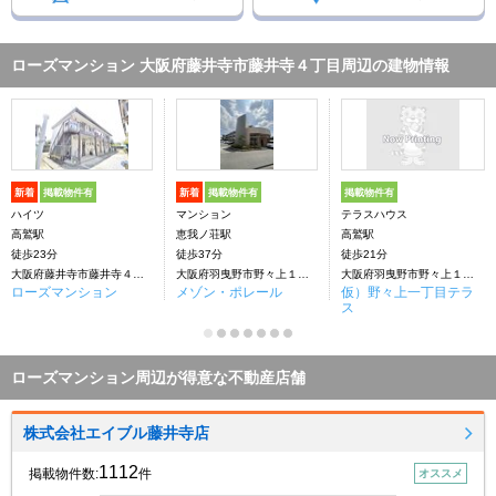
ローズマンション 大阪府藤井寺市藤井寺４丁目周辺の建物情報
新着
掲載物件有
新着
掲載物件有
掲載物件有
ハイツ
マンション
テラスハウス
高鷲駅
恵我ノ荘駅
高鷲駅
徒歩23分
徒歩37分
徒歩21分
大阪府藤井寺市藤井寺４丁目
大阪府羽曳野市野々上１丁目
大阪府羽曳野市野々上１丁目
ローズマンション
メゾン・ポレール
仮）野々上一丁目テラ
ス
ローズマンション周辺が得意な不動産店舗
株式会社エイブル藤井寺店
1112
掲載物件数:
件
オススメ