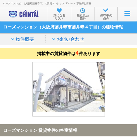
ローズマンション（大阪府藤井寺市）の賃貸マンション･アパート･部屋探し情報
お部屋を探す
気になる
最近見た
保存中の
リスト
物件
条件
沿線・駅から
ローズマンション（大阪府藤井寺市藤井寺４丁目）の建物情報
住所から
物件概要
お問い合わせ
家賃相場から
4
掲載中の賃貸物件は
通勤通学時間から
件あります
物件特集から
不動産会社から
TOP
ローズマンション 賃貸物件の空室情報