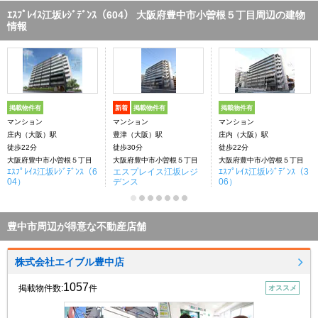
ｴｽﾌﾟﾚｲｽ江坂ﾚｼﾞﾃﾞﾝｽ（604） 大阪府豊中市小曽根５丁目周辺の建物
情報
掲載物件有
新着
掲載物件有
掲載物件有
マンション
マンション
マンション
庄内（大阪）駅
豊津（大阪）駅
庄内（大阪）駅
徒歩22分
徒歩30分
徒歩22分
大阪府豊中市小曽根５丁目
大阪府豊中市小曽根５丁目
大阪府豊中市小曽根５丁目
ｴｽﾌﾟﾚｲｽ江坂ﾚｼﾞﾃﾞﾝｽ（6
エスプレイス江坂レジ
ｴｽﾌﾟﾚｲｽ江坂ﾚｼﾞﾃﾞﾝｽ（3
04）
デンス
06）
豊中市周辺が得意な不動産店舗
株式会社エイブル豊中店
1057
掲載物件数:
件
オススメ