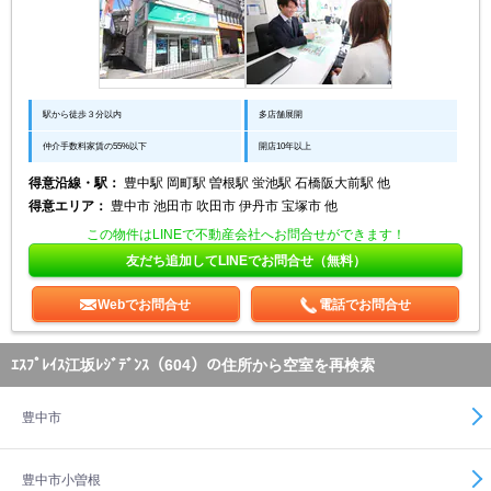
駅から徒歩３分以内
多店舗展開
仲介手数料家賃の55%以下
開店10年以上
得意沿線・駅：
豊中駅 岡町駅 曽根駅 蛍池駅 石橋阪大前駅 他
得意エリア：
豊中市 池田市 吹田市 伊丹市 宝塚市 他
この物件はLINEで不動産会社へお問合せができます！
友だち追加してLINEでお問合せ（無料）
Webでお問合せ
電話でお問合せ
ｴｽﾌﾟﾚｲｽ江坂ﾚｼﾞﾃﾞﾝｽ（604）の住所から空室を再検索
豊中市
豊中市小曽根