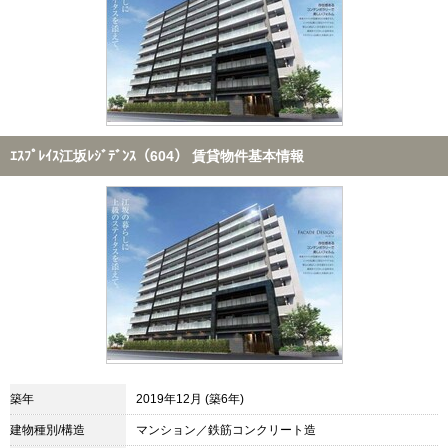
ｴｽﾌﾟﾚｲｽ江坂ﾚｼﾞﾃﾞﾝｽ（604） 賃貸物件基本情報
築年
2019年12月 (築6年)
建物種別/構造
マンション／鉄筋コンクリート造