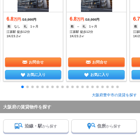
6.8
6.8
6.
万円
万円
/10,000円
/10,000円
敷
なし
礼
1ヶ月
敷
--
礼
1ヶ月
敷
江坂駅 徒歩12分
江坂駅 徒歩12分
江坂
1K/23.2㎡
1K/23.2㎡
1K/
お問合せ
お問合せ
お気に入り
お気に入り
大阪府豊中市の賃貸を探す
大阪府の賃貸物件を探す
沿線・駅
住所
から探す
から探す