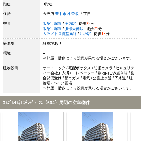
階建
9階建
住所
大阪府
豊中市
小曽根
５丁目
交通
阪急宝塚線
/
庄内駅
徒歩
22
分
阪急宝塚線
/
服部天神駅
徒歩
21
分
大阪メトロ御堂筋線
/
江坂駅
徒歩
13
分
駐車場
駐車場あり
環境
--
※部屋・階数により設備が異なる場合がございます。
建物設備
オートロック / 宅配ボックス / 防犯カメラ / セキュリテ
ィー会社加入済 / エレベーター / 敷地内ごみ置き場 / 集
合郵便受け / 都市ガス / 電気 / 公営上水道 / 下水道 / 駐
輪場 / バイク置場
※部屋・階数により設備が異なる場合がございます。
ｴｽﾌﾟﾚｲｽ江坂ﾚｼﾞﾃﾞﾝｽ（604）周辺の空室物件