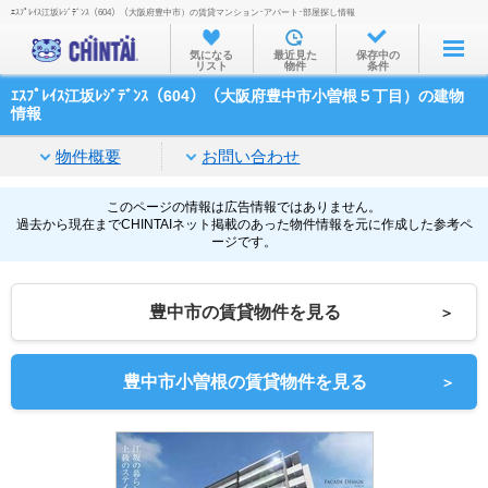
ｴｽﾌﾟﾚｲｽ江坂ﾚｼﾞﾃﾞﾝｽ（604）（大阪府豊中市）の賃貸マンション･アパート･部屋探し情報
お部屋を探す
気になる
最近見た
保存中の
リスト
物件
条件
沿線・駅から
ｴｽﾌﾟﾚｲｽ江坂ﾚｼﾞﾃﾞﾝｽ（604）（大阪府豊中市小曽根５丁目）の建物
住所から
情報
家賃相場から
物件概要
お問い合わせ
通勤通学時間から
このページの情報は広告情報ではありません。
過去から現在までCHINTAIネット掲載のあった物件情報を元に作成した参考ペ
物件特集から
ージです。
不動産会社から
豊中市の賃貸物件を見る
＞
TOP
豊中市小曽根の賃貸物件を見る
＞