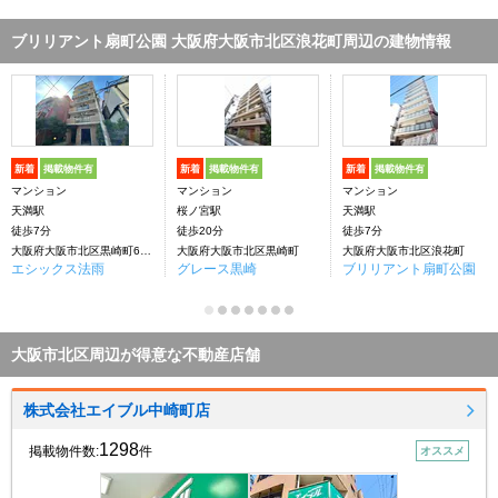
ブリリアント扇町公園 大阪府大阪市北区浪花町周辺の建物情報
新着
掲載物件有
新着
掲載物件有
新着
掲載物件有
マンション
マンション
マンション
天満駅
桜ノ宮駅
天満駅
徒歩7分
徒歩20分
徒歩7分
大阪府大阪市北区黒崎町6丁目
大阪府大阪市北区黒崎町
大阪府大阪市北区浪花町
エシックス法雨
グレース黒崎
ブリリアント扇町公園
大阪市北区周辺が得意な不動産店舗
株式会社エイブル中崎町店
1298
掲載物件数:
件
オススメ