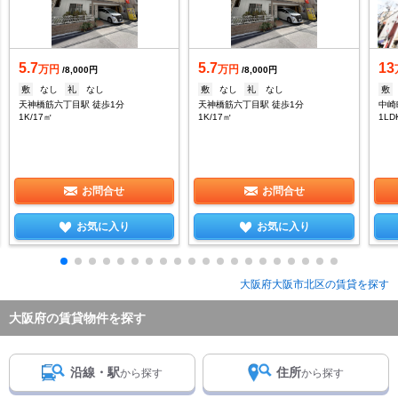
5.7
5.7
13
万円
万円
/8,000円
/8,000円
敷
なし
礼
なし
敷
なし
礼
なし
敷
天神橋筋六丁目駅 徒歩1分
天神橋筋六丁目駅 徒歩1分
中崎
1K/17㎡
1K/17㎡
1LD
お問合せ
お問合せ
お気に入り
お気に入り
大阪府大阪市北区の賃貸を探す
大阪府の賃貸物件を探す
沿線・駅
住所
から探す
から探す