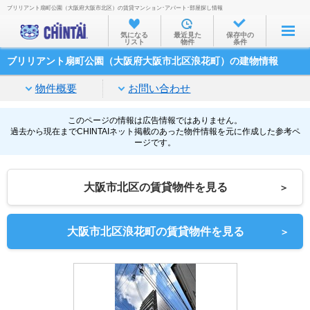
ブリリアント扇町公園（大阪府大阪市北区）の賃貸マンション･アパート･部屋探し情報
お部屋を探す
気になる
最近見た
保存中の
リスト
物件
条件
沿線・駅から
ブリリアント扇町公園（大阪府大阪市北区浪花町）の建物情報
住所から
物件概要
お問い合わせ
家賃相場から
通勤通学時間から
このページの情報は広告情報ではありません。
過去から現在までCHINTAIネット掲載のあった物件情報を元に作成した参考ペ
ージです。
物件特集から
不動産会社から
大阪市北区の賃貸物件を見る
＞
TOP
大阪市北区浪花町の賃貸物件を見る
＞