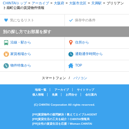
CHINTAIトップ
アーカイブ
大阪府
大阪市北区
天満駅
ブリリアン
ト扇町公園の賃貸物件情報
気になるリスト
保存中の条件
別の探し方でお部屋を探す
沿線・駅から
住所から
家賃相場から
通勤通学時間から
物件特集から
TOP
スマートフォン
パソコン
地域一覧
アーカイブ
サイトマップ
個人情報
免責
お問合せ
会社案内
(C) CHINTAI Corporation All rights reserved.
[PR]賃貸物件の疑問解決！教えてエイブルAGENT
[PR]賃貸生活の工夫を紹介！CHINTAI情報局
[PR]女性の賃貸生活を応援！Woman.CHINTAI