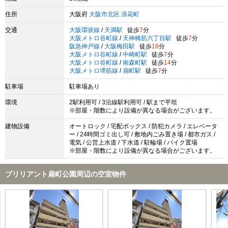
住所
大阪府
大阪市北区
浪花町
交通
大阪環状線
/
天満駅
徒歩
7
分
大阪メトロ谷町線
/
天神橋筋六丁目駅
徒歩
7
分
阪急神戸線
/
大阪梅田駅
徒歩
18
分
大阪メトロ谷町線
/
中崎町駅
徒歩
7
分
大阪メトロ谷町線
/
南森町駅
徒歩
14
分
大阪メトロ堺筋線
/
扇町駅
徒歩
7
分
駐車場
駐車場あり
環境
2駅利用可 / 3沿線駅利用可 / 駅まで平坦
※部屋・階数により設備が異なる場合がございます。
建物設備
オートロック / 宅配ボックス / 防犯カメラ / エレベータ
ー / 24時間ゴミ出し可 / 敷地内ごみ置き場 / 都市ガス /
電気 / 公営上水道 / 下水道 / 駐輪場 / バイク置場
※部屋・階数により設備が異なる場合がございます。
ブリリアント扇町公園周辺の空室物件