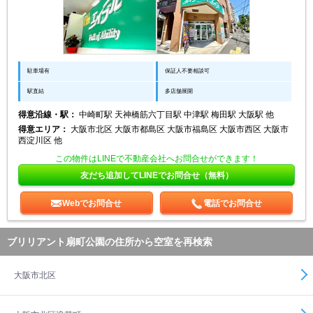
駐車場有
保証人不要相談可
駅直結
多店舗展開
得意沿線・駅：
中崎町駅 天神橋筋六丁目駅 中津駅 梅田駅 大阪駅 他
得意エリア：
大阪市北区 大阪市都島区 大阪市福島区 大阪市西区 大阪市
西淀川区 他
この物件はLINEで不動産会社へお問合せができます！
友だち追加してLINEでお問合せ（無料）
Webでお問合せ
電話でお問合せ
ブリリアント扇町公園の住所から空室を再検索
大阪市北区