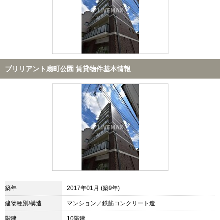
ブリリアント扇町公園 賃貸物件基本情報
築年
2017年01月 (築9年)
建物種別/構造
マンション／鉄筋コンクリート造
階建
10階建