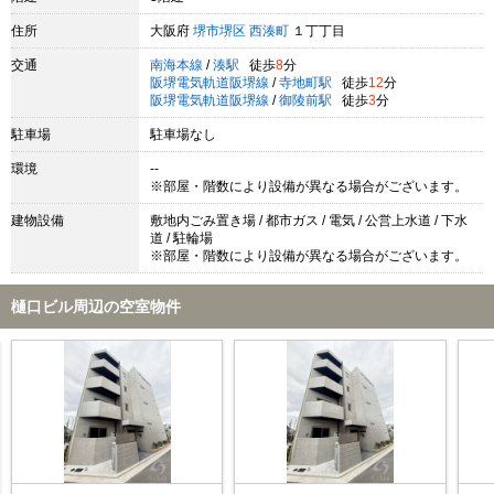
住所
大阪府
堺市堺区
西湊町
１丁丁目
交通
南海本線
/
湊駅
徒歩
8
分
阪堺電気軌道阪堺線
/
寺地町駅
徒歩
12
分
阪堺電気軌道阪堺線
/
御陵前駅
徒歩
3
分
駐車場
駐車場なし
環境
--
※部屋・階数により設備が異なる場合がございます。
建物設備
敷地内ごみ置き場 / 都市ガス / 電気 / 公営上水道 / 下水
道 / 駐輪場
※部屋・階数により設備が異なる場合がございます。
樋口ビル周辺の空室物件