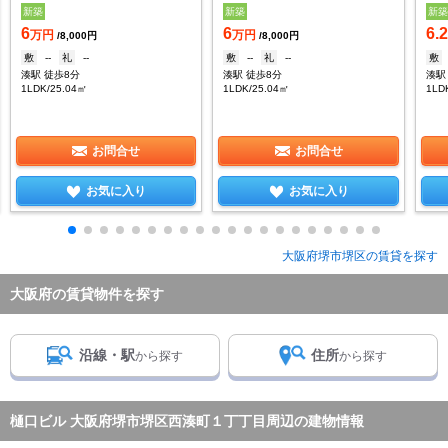
新築
新築
新
6
6
6.
万円
万円
/8,000円
/8,000円
敷
--
礼
--
敷
--
礼
--
敷
湊駅 徒歩8分
湊駅 徒歩8分
湊駅
1LDK/25.04㎡
1LDK/25.04㎡
1LD
お問合せ
お問合せ
お気に入り
お気に入り
大阪府堺市堺区の賃貸を探す
大阪府の賃貸物件を探す
沿線・駅
住所
から探す
から探す
樋口ビル 大阪府堺市堺区西湊町１丁丁目周辺の建物情報