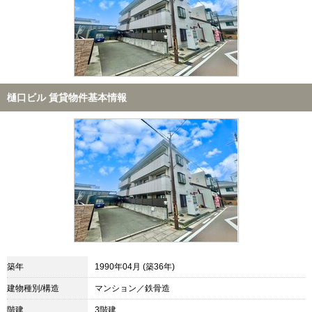
樋口ビル 賃貸物件基本情報
築年
1990年04月 (築36年)
建物種別/構造
マンション／鉄骨造
階建
3階建