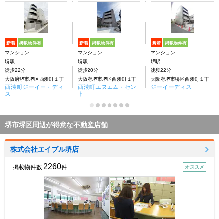
新着
掲載物件有
新着
掲載物件有
新着
掲載物件有
マンション
マンション
マンション
堺駅
堺駅
堺駅
徒歩22分
徒歩20分
徒歩22分
大阪府堺市堺区西湊町１丁
大阪府堺市堺区西湊町１丁
大阪府堺市堺区西湊町１丁
西湊町ジーイー・ディ
西湊町エヌエム・セン
ジーイーディス
ス
ト
堺市堺区周辺が得意な不動産店舗
株式会社エイブル堺店
2260
掲載物件数:
件
オススメ