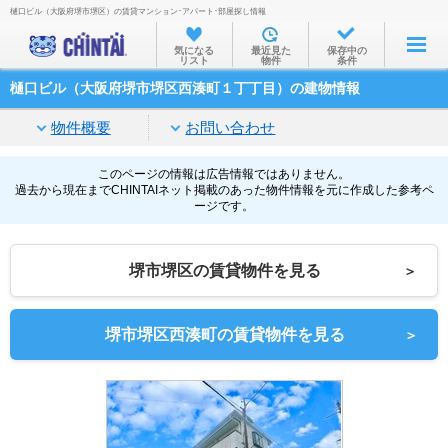
樋口ビル（大阪府堺市堺区）の賃貸マンション･アパート･部屋探し情報
お部屋を探す
気になる
最近見た
保存中の
リスト
物件
条件
沿線・駅から
樋口ビル（大阪府堺市堺区西湊町１丁丁目）の建物情報
住所から
物件概要
お問い合わせ
家賃相場から
通勤通学時間から
このページの情報は広告情報ではありません。
過去から現在までCHINTAIネット掲載のあった物件情報を元に作成した参考ペ
ージです。
物件特集から
不動産会社から
堺市堺区の賃貸物件を見る
＞
TOP
堺市堺区西湊町の賃貸物件を見る
＞