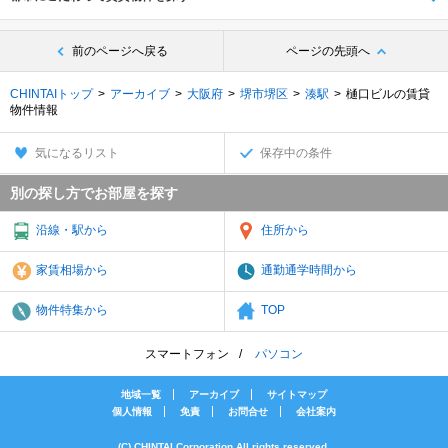
前のページへ戻る
ページの先頭へ
CHINTAIトップ
アーカイブ
大阪府
堺市堺区
湊駅
樋口ビルの賃貸
物件情報
気になるリスト
保存中の条件
別の探し方でお部屋を探す
沿線・駅から
住所から
家賃相場から
通勤通学時間から
物件特集から
TOP
スマートフォン
パソコン
地域一覧
アーカイブ
サイトマップ
個人情報
免責
お問合せ
会社案内
(C) CHINTAI Corporation All rights reserved.