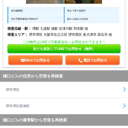
多店舗展開
駅まで車で送迎可
仲介手数料家賃の55%以下
駅から徒歩３分以内
得意沿線・駅：
堺駅 七道駅 湊駅 石津川駅 羽衣駅 他
得意エリア：
堺市堺区 大阪市住之江区 堺市西区 泉大津市 高石市 他
この物件はLINEで不動産会社へお問合せができます！
友だち追加してLINEでお問合せ（無料）
Webでお問合せ
電話でお問合せ
樋口ビルの住所から空室を再検索
堺市堺区
堺市堺区西湊町
樋口ビルの最寄駅から空室を再検索