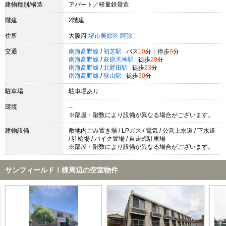
建物種別/構造
アパート／軽量鉄骨造
階建
2階建
住所
大阪府
堺市美原区
阿弥
交通
南海高野線
/
初芝駅
バス
10
分：停歩
8
分
南海高野線
/
萩原天神駅
徒歩
28
分
南海高野線
/
北野田駅
徒歩
23
分
南海高野線
/
狭山駅
徒歩
30
分
駐車場
駐車場あり
環境
--
※部屋・階数により設備が異なる場合がございます。
建物設備
敷地内ごみ置き場 / LPガス / 電気 / 公営上水道 / 下水道
/ 駐輪場 / バイク置場 / 自走式駐車場
※部屋・階数により設備が異なる場合がございます。
サンフィールドⅠ棟周辺の空室物件