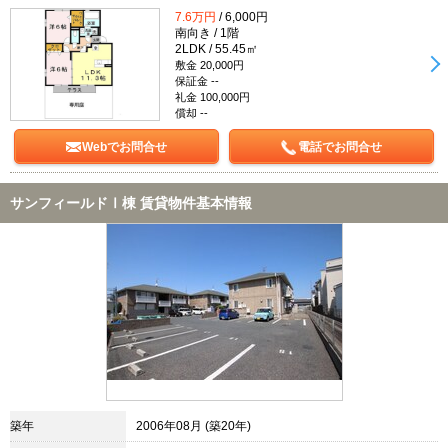
7.6万円
/ 6,000円
南向き / 1階
2LDK / 55.45㎡
敷金 20,000円
保証金 --
礼金 100,000円
償却 --
Webでお問合せ
電話でお問合せ
サンフィールドⅠ棟 賃貸物件基本情報
築年
2006年08月 (築20年)