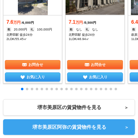
7.6
7.1
6.
万円
万円
/6,000円
/5,500円
敷
20,000円
礼
100,000円
敷
なし
礼
なし
敷
北野田駅 徒歩24分
北野田駅 徒歩24分
萩原
2LDK/55.45㎡
1LDK/46.94㎡
1LD
お問合せ
お問合せ
お気に入り
お気に入り
堺市美原区の賃貸物件を見る
＞
堺市美原区阿弥の賃貸物件を見る
＞