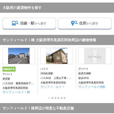
大阪府の賃貸物件を探す
沿線・駅
住所
から探す
から探す
サンフィールドⅠ棟 大阪府堺市美原区阿弥周辺の建物情報
ハイツ
アパート
掲載物件有
河内松原駅
萩原天神駅
アパート
バス20分 上黒山下車：停歩9分
徒歩25分
初芝駅
大阪府堺市美原区阿弥
大阪府堺市美原区阿弥
バス10分 農業高校前下車：停歩8分
サンフィ－ルドⅠ
サンフィールドIII棟
大阪府堺市美原区阿弥
サンフィールドⅠ棟
サンフィールドⅠ棟周辺が得意な不動産店舗