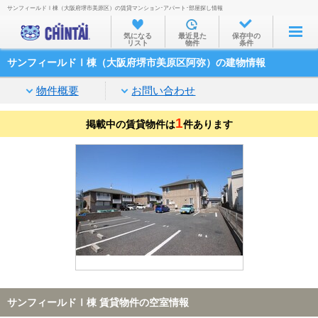
サンフィールドⅠ棟（大阪府堺市美原区）の賃貸マンション･アパート･部屋探し情報
お部屋を探す
気になる
最近見た
保存中の
リスト
物件
条件
沿線・駅から
サンフィールドⅠ棟（大阪府堺市美原区阿弥）の建物情報
住所から
物件概要
お問い合わせ
家賃相場から
1
掲載中の賃貸物件は
通勤通学時間から
件あります
物件特集から
不動産会社から
TOP
サンフィールドⅠ棟 賃貸物件の空室情報