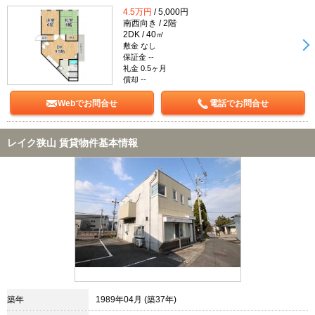
4.5万円
/ 5,000円
南西向き / 2階
2DK / 40㎡
敷金 なし
保証金 --
礼金 0.5ヶ月
償却 --
Webでお問合せ
電話でお問合せ
レイク狭山 賃貸物件基本情報
築年
1989年04月 (築37年)