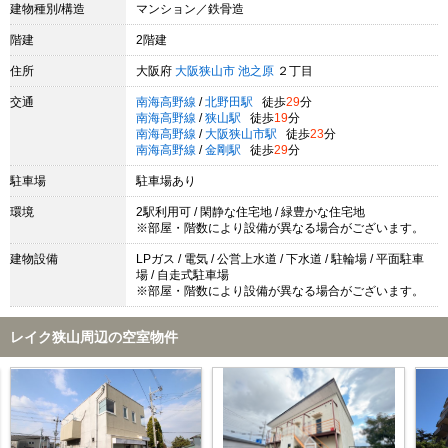
建物種別/構造
マンション／鉄骨造
階建
2階建
住所
大阪府
大阪狭山市
池之原
２丁目
交通
南海高野線
/
北野田駅
徒歩
29
分
南海高野線
/
狭山駅
徒歩
19
分
南海高野線
/
大阪狭山市駅
徒歩
23
分
南海高野線
/
金剛駅
徒歩
29
分
駐車場
駐車場あり
環境
2駅利用可 / 閑静な住宅地 / 緑豊かな住宅地
※部屋・階数により設備が異なる場合がございます。
建物設備
LPガス / 電気 / 公営上水道 / 下水道 / 駐輪場 / 平面駐車
場 / 自走式駐車場
※部屋・階数により設備が異なる場合がございます。
レイク狭山周辺の空室物件