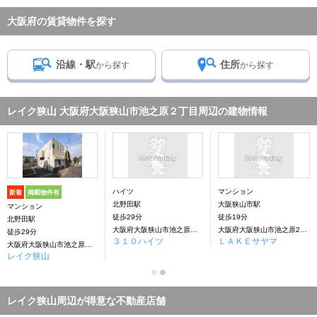
大阪府の賃貸物件を探す
沿線・駅
住所
から探す
から探す
レイク狭山 大阪府大阪狭山市池之原２丁目周辺の建物情報
ハイツ
マンション
新着
掲載物件有
北野田駅
大阪狭山市駅
マンション
徒歩29分
徒歩19分
北野田駅
大阪府大阪狭山市池之原２丁目
大阪府大阪狭山市池之原2丁目
徒歩29分
３１０ハイツ
ＬＡＫＥサヤマ
大阪府大阪狭山市池之原２丁目
レイク狭山
レイク狭山周辺が得意な不動産店舗