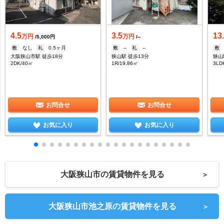
4.5
3.5
13
万円
万円
/5,000円
/--
敷
なし
礼
0.5ヶ月
敷
--
礼
--
敷
大阪狭山市駅 徒歩18分
狭山駅 徒歩13分
狭山
2DK/40㎡
1R/19.86㎡
3LD
お問合せ
お問合せ
お気に入り
お気に入り
大阪狭山市の賃貸物件を見る
＞
大阪狭山市池之原の賃貸物件を見る
＞