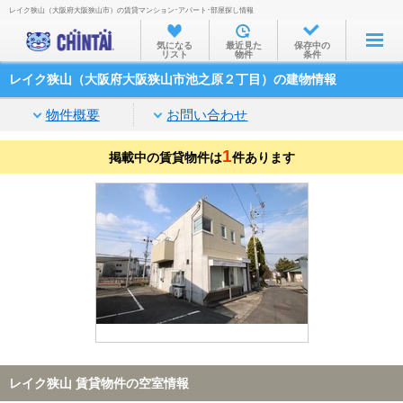
レイク狭山（大阪府大阪狭山市）の賃貸マンション･アパート･部屋探し情報
お部屋を探す
気になる
最近見た
保存中の
リスト
物件
条件
沿線・駅から
レイク狭山（大阪府大阪狭山市池之原２丁目）の建物情報
住所から
物件概要
お問い合わせ
家賃相場から
1
掲載中の賃貸物件は
通勤通学時間から
件あります
物件特集から
不動産会社から
TOP
レイク狭山 賃貸物件の空室情報