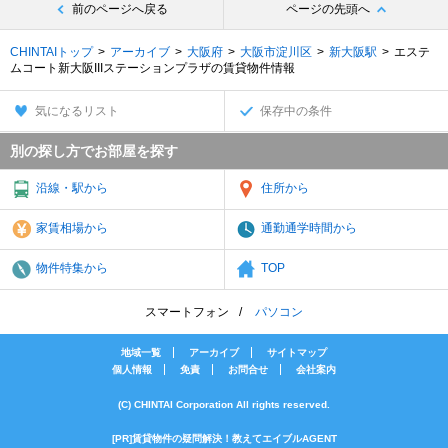
前のページへ戻る
ページの先頭へ
CHINTAIトップ
アーカイブ
大阪府
大阪市淀川区
新大阪駅
エステ
ムコート新大阪IIIステーションプラザの賃貸物件情報
気になるリスト
保存中の条件
別の探し方でお部屋を探す
沿線・駅から
住所から
家賃相場から
通勤通学時間から
物件特集から
TOP
スマートフォン
パソコン
地域一覧
アーカイブ
サイトマップ
個人情報
免責
お問合せ
会社案内
(C) CHINTAI Corporation All rights reserved.
[PR]賃貸物件の疑問解決！教えてエイブルAGENT