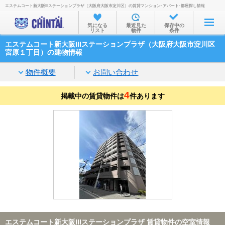
エステムコート新大阪IIIステーションプラザ（大阪府大阪市淀川区）の賃貸マンション･アパート･部屋探し情報
お部屋を探す
気になる
最近見た
保存中の
リスト
物件
条件
沿線・駅から
エステムコート新大阪IIIステーションプラザ（大阪府大阪市淀川区
住所から
宮原１丁目）の建物情報
家賃相場から
物件概要
お問い合わせ
通勤通学時間から
4
掲載中の賃貸物件は
件あります
物件特集から
不動産会社から
TOP
エステムコート新大阪IIIステーションプラザ 賃貸物件の空室情報