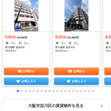
5.9
5.5
6.
万円
万円
/6,000円
/10,850円
敷
なし
礼
なし
敷
なし
礼
なし
敷
新大阪駅 徒歩4分
新大阪駅 徒歩3分
新大
1K/18.9㎡
1K/19.02㎡
1K/
お問合せ
お問合せ
お気に入り
お気に入り
大阪市淀川区の賃貸物件を見る
＞