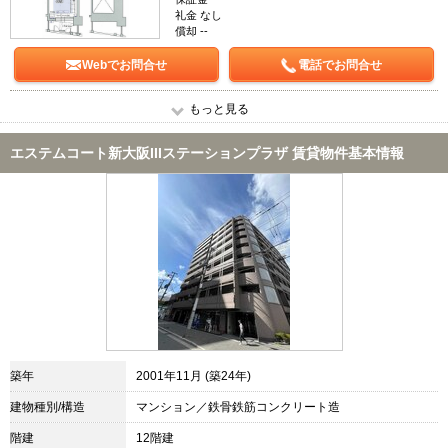
礼金 なし
償却 --
Webでお問合せ
電話でお問合せ
もっと見る
エステムコート新大阪IIIステーションプラザ 賃貸物件基本情報
築年
2001年11月 (築24年)
建物種別/構造
マンション／鉄骨鉄筋コンクリート造
階建
12階建