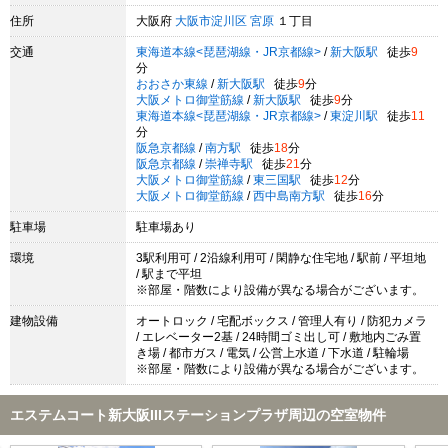
住所
大阪府
大阪市淀川区
宮原
１丁目
交通
東海道本線<琵琶湖線・JR京都線>
/
新大阪駅
徒歩
9
分
おおさか東線
/
新大阪駅
徒歩
9
分
大阪メトロ御堂筋線
/
新大阪駅
徒歩
9
分
東海道本線<琵琶湖線・JR京都線>
/
東淀川駅
徒歩
11
分
阪急京都線
/
南方駅
徒歩
18
分
阪急京都線
/
崇禅寺駅
徒歩
21
分
大阪メトロ御堂筋線
/
東三国駅
徒歩
12
分
大阪メトロ御堂筋線
/
西中島南方駅
徒歩
16
分
駐車場
駐車場あり
環境
3駅利用可 / 2沿線利用可 / 閑静な住宅地 / 駅前 / 平坦地
/ 駅まで平坦
※部屋・階数により設備が異なる場合がございます。
建物設備
オートロック / 宅配ボックス / 管理人有り / 防犯カメラ
/ エレベーター2基 / 24時間ゴミ出し可 / 敷地内ごみ置
き場 / 都市ガス / 電気 / 公営上水道 / 下水道 / 駐輪場
※部屋・階数により設備が異なる場合がございます。
エステムコート新大阪IIIステーションプラザ周辺の空室物件