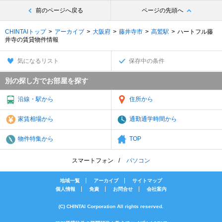
前のページへ戻る
ページの先頭へ
CHINTAIトップ
アーカイブ
大阪府
藤井寺市
高鷲駅
ハートフル藤
井寺の賃貸物件情報
気になるリスト
保存中の条件
別の探し方でお部屋を探す
沿線・駅から
住所から
家賃相場から
通勤通学時間から
物件特集から
TOP
スマートフォン
パソコン
地域一覧
アーカイブ
サイトマップ
個人情報
免責
お問合せ
会社案内
(C) CHINTAI Corporation All rights reserved.