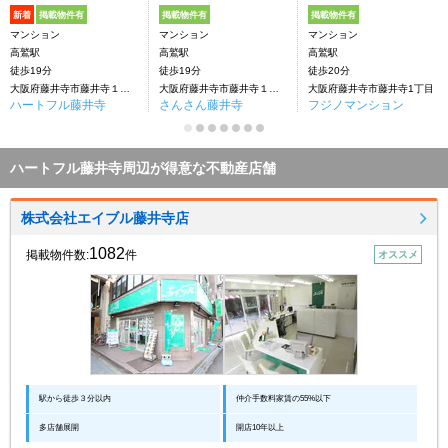
新着
掲載物件有
掲載物件有
掲載物件有
マンション
マンション
マンション
高鷲駅
高鷲駅
高鷲駅
徒歩19分
徒歩19分
徒歩20分
大阪府藤井寺市藤井寺１丁目
大阪府藤井寺市藤井寺１丁目
大阪府藤井寺市藤井寺1丁目
ハートフル藤井寺
さんさん藤井寺
フジノマンション
ハートフル藤井寺周辺が得意な不動産店舗
株式会社エイブル藤井寺店
1082
掲載物件数:
件
オススメ
駅から徒歩３分以内
仲介手数料家賃の55%以下
多店舗展開
開店10年以上