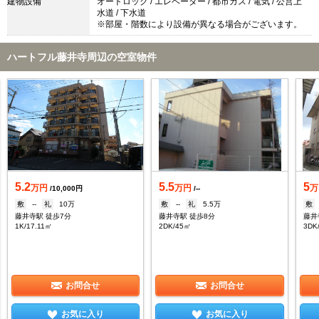
建物設備
オートロック / エレベーター / 都市ガス / 電気 / 公営上
水道 / 下水道
※部屋・階数により設備が異なる場合がございます。
ハートフル藤井寺周辺の空室物件
5.2
5.5
5
万円
万円
万
/10,000円
/--
敷
--
礼
10万
敷
--
礼
5.5万
敷
藤井寺駅 徒歩7分
藤井寺駅 徒歩8分
藤井
1K/17.11㎡
2DK/45㎡
3DK
お問合せ
お問合せ
お気に入り
お気に入り