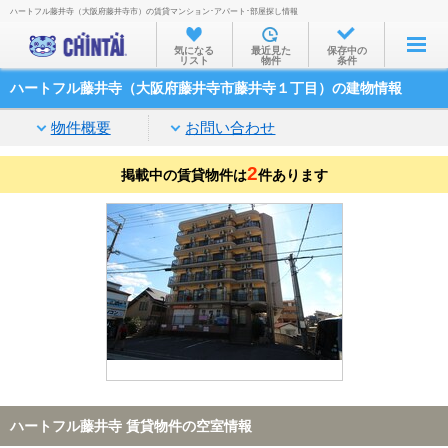
ハートフル藤井寺（大阪府藤井寺市）の賃貸マンション･アパート･部屋探し情報
お部屋を探す
気になる
最近見た
保存中の
リスト
物件
条件
沿線・駅から
ハートフル藤井寺（大阪府藤井寺市藤井寺１丁目）の建物情報
住所から
物件概要
お問い合わせ
家賃相場から
2
掲載中の賃貸物件は
通勤通学時間から
件あります
物件特集から
不動産会社から
TOP
ハートフル藤井寺 賃貸物件の空室情報