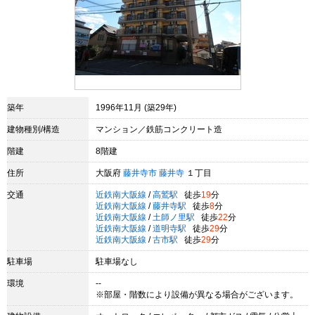
築年
1996年11月 (築29年)
建物種別/構造
マンション／鉄筋コンクリート造
階建
8階建
住所
大阪府
藤井寺市
藤井寺
１丁目
交通
近鉄南大阪線
/
高鷲駅
徒歩
19
分
近鉄南大阪線
/
藤井寺駅
徒歩
8
分
近鉄南大阪線
/
土師ノ里駅
徒歩
22
分
近鉄南大阪線
/
道明寺駅
徒歩
29
分
近鉄南大阪線
/
古市駅
徒歩
29
分
駐車場
駐車場なし
環境
--
※部屋・階数により設備が異なる場合がございます。