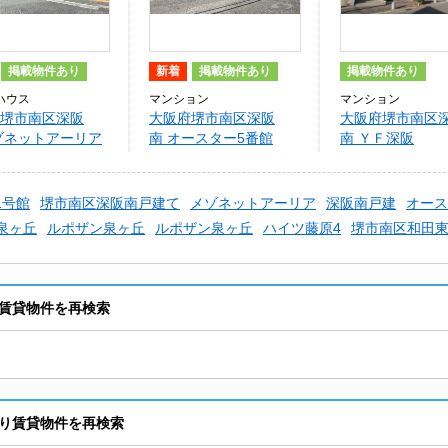
掲載物件あり
新着
掲載物件あり
掲載物件あり
ハウス
マンション
マンション
堺市南区深阪
大阪府堺市南区深阪
大阪府堺市南区
ゾネットアーリア
南 オースター5番館
南 ＹＦ深阪
丘1号館
堺市南区深阪南戸建て
メゾネットアーリア
深阪南戸建
オース
泉ヶ丘
ルポザン泉ヶ丘
ルポザン泉ヶ丘
ハイツ藤原4
堺市南区和田
賃貸物件を再検索
り賃貸物件を再検索