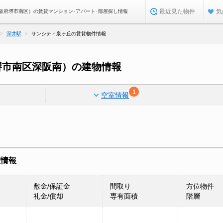
最近見た物件
気
阪府堺市南区）の賃貸マンション･アパート･部屋探し情報
深井駅
サンシティ泉ヶ丘の賃貸物件情報
堺市南区深阪南）の建物情報
1
空室情報
室情報
敷金/保証金
間取り
方位物件
礼金/償却
専有面積
階層