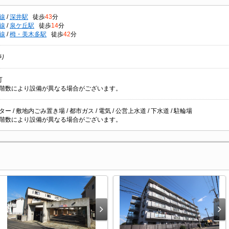
線
/
深井駅
徒歩
43
分
線
/
泉ケ丘駅
徒歩
14
分
線
/
栂・美木多駅
徒歩
42
分
り
可
階数により設備が異なる場合がございます。
ー / 敷地内ごみ置き場 / 都市ガス / 電気 / 公営上水道 / 下水道 / 駐輪場
階数により設備が異なる場合がございます。