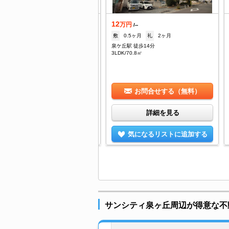
12
着
万円
/--
.5
敷
0.5ヶ月
礼
2ヶ月
万円
/5,000円
泉ケ丘駅 徒歩14分
--
礼
9.5万
3LDK/70.8㎡
ケ丘駅 徒歩15分
DK/60.88㎡
お問合せする（無料）
お問合せする（無料）
詳細を見る
詳細を見る
気になるリストに追加する
気になるリストに追加する
サンシティ泉ヶ丘周辺が得意な不