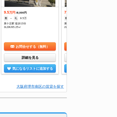
9.5
7
万円
万円
/8,000円
/5,000円
敷
--
礼
9.5万
敷
なし
礼
100,000円
泉ケ丘駅 徒歩13分
泉ケ丘駅 徒歩14分
3LDK/65.25㎡
2LDK/54㎡
お問合せする（無料）
お問合せする（無料）
詳細を見る
詳細を見る
気になるリストに追加する
気になるリストに追加する
大阪府堺市南区の賃貸を探す