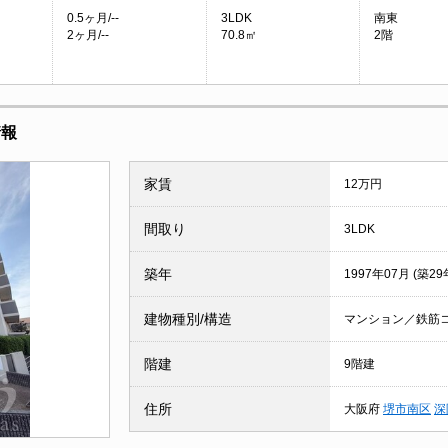
0.5ヶ月/--
3LDK
南東
2ヶ月/--
70.8㎡
2階
情報
家賃
12万円
間取り
3LDK
築年
1997年07月 (築29
建物種別/構造
マンション／鉄筋
階建
9階建
住所
大阪府
堺市南区
深