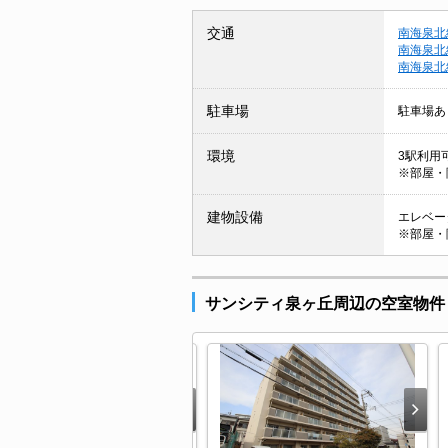
交通
南海泉北
南海泉北
南海泉北
駐車場
駐車場あ
環境
3駅利用
※部屋・
建物設備
エレベータ
※部屋・
サンシティ泉ヶ丘周辺の空室物件