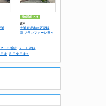
掲載物件あり
貸家
深阪
大阪府堺市南区深阪
南 ブランフォーレ泉ヶ
丘Ｅ
ター５番館
Ｙ・Ｆ深阪
東戸建
和田東戸建て