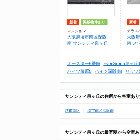
新着
掲載物件あり
新着
マンション
テラス
大阪府堺市南区深阪
大阪府
南 サンシティ泉ヶ丘
南 メ
オースター6番館
EverGreen泉ヶ
ハイツ藤原5
ハイツ深阪南I
リッツ
サンシティ泉ヶ丘の住所から空室あり
堺市南区
堺市南区深阪南
サンシティ泉ヶ丘の最寄駅から空室あ