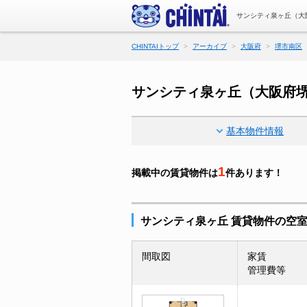
サンシティ泉ヶ丘（大
CHINTAIトップ
アーカイブ
大阪府
堺市南区
サンシティ泉ヶ丘（大阪府
基本物件情報
1
掲載中の賃貸物件は
件あります！
サンシティ泉ヶ丘 賃貸物件の空
間取図
家賃
管理費等