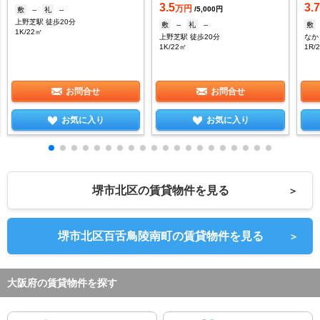
3.5
3.
万円
/5,000円
敷
--
礼
--
上野芝駅 徒歩20分
敷
--
礼
--
敷
1K/22㎡
上野芝駅 徒歩20分
なか
1K/22㎡
1R/
お問合せ
お問合せ
お気に入り
お気に入り
堺市北区の賃貸物件を見る
＞
堺市北区百舌鳥陵南町の賃貸物件を見る
＞
大阪府の賃貸物件を探す