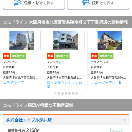
沿線・駅
住所
から探す
から探す
コモドライフ 大阪府堺市北区百舌鳥陵南町２丁丁目周辺の建物情報
新着
掲載物件有
新着
掲載物件有
新着
掲載物件有
マンション
マンション
テラスハウス
百舌鳥駅
上野芝駅
百舌鳥駅
徒歩23分
徒歩18分
徒歩21分
大阪府堺市北区百舌鳥陵南町２丁丁目
大阪府堺市西区北条町１丁丁目
大阪府堺市北区百舌鳥陵南町１丁丁目
コモドライフ
ロイヤルマンション百
サニーガーデン B
済
コモドライフ周辺が得意な不動産店舗
株式会社エイブル深井店
2168
掲載物件数:
件
オススメ