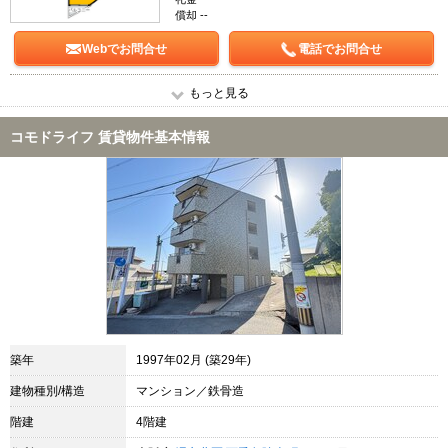
償却 --
Webでお問合せ
電話でお問合せ
もっと見る
コモドライフ 賃貸物件基本情報
築年
1997年02月 (築29年)
建物種別/構造
マンション／鉄骨造
階建
4階建