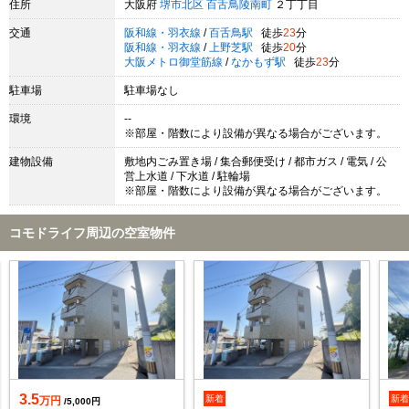
住所
大阪府
堺市北区
百舌鳥陵南町
２丁丁目
交通
阪和線・羽衣線
/
百舌鳥駅
徒歩
23
分
阪和線・羽衣線
/
上野芝駅
徒歩
20
分
大阪メトロ御堂筋線
/
なかもず駅
徒歩
23
分
駐車場
駐車場なし
環境
--
※部屋・階数により設備が異なる場合がございます。
建物設備
敷地内ごみ置き場 / 集合郵便受け / 都市ガス / 電気 / 公
営上水道 / 下水道 / 駐輪場
※部屋・階数により設備が異なる場合がございます。
コモドライフ周辺の空室物件
3.5
新着
新
万円
/5,000円