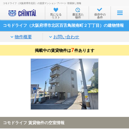
コモドライフ（大阪府堺市北区）の賃貸マンション･アパート･部屋探し情報
お部屋を探す
気になる
最近見た
保存中の
リスト
物件
条件
沿線・駅から
コモドライフ（大阪府堺市北区百舌鳥陵南町２丁丁目）の建物情報
住所から
物件概要
お問い合わせ
家賃相場から
7
掲載中の賃貸物件は
通勤通学時間から
件あります
物件特集から
不動産会社から
TOP
コモドライフ 賃貸物件の空室情報