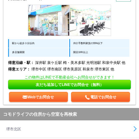
駅から徒歩３分以内
仲介手数料家賃の55%以下
多店舗展開
開店10年以上
得意沿線・駅：
深井駅 泉ケ丘駅 栂・美木多駅 光明池駅 和泉中央駅 他
得意エリア：
堺市中区 堺市南区 堺市美原区 和泉市 堺市東区 他
この物件はLINEで不動産会社へお問合せができます！
友だち追加してLINEでお問合せ（無料）
Webでお問合せ
電話でお問合せ
コモドライフの住所から空室を再検索
堺市北区