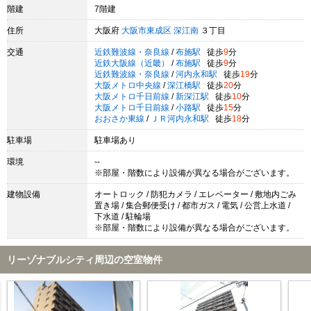
階建
7階建
住所
大阪府
大阪市東成区
深江南
３丁目
交通
近鉄難波線・奈良線
/
布施駅
徒歩
9
分
近鉄大阪線（近畿）
/
布施駅
徒歩
9
分
近鉄難波線・奈良線
/
河内永和駅
徒歩
19
分
大阪メトロ中央線
/
深江橋駅
徒歩
20
分
大阪メトロ千日前線
/
新深江駅
徒歩
10
分
大阪メトロ千日前線
/
小路駅
徒歩
15
分
おおさか東線
/
ＪＲ河内永和駅
徒歩
18
分
駐車場
駐車場あり
環境
--
※部屋・階数により設備が異なる場合がございます。
建物設備
オートロック / 防犯カメラ / エレベーター / 敷地内ごみ
置き場 / 集合郵便受け / 都市ガス / 電気 / 公営上水道 /
下水道 / 駐輪場
※部屋・階数により設備が異なる場合がございます。
リーゾナブルシティ周辺の空室物件