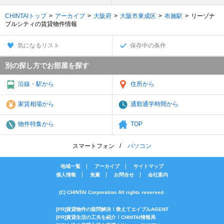
CHINTAIトップ
アーカイブ
大阪府
大阪市東成区
布施駅
リーゾナ
ブルシティの賃貸物件情報
気になるリスト
保存中の条件
別の探し方でお部屋を探す
沿線・駅から
住所から
家賃相場から
通勤通学時間から
物件特集から
TOP
スマートフォン
パソコン
地域一覧
アーカイブ
サイトマップ
個人情報
免責
お問合せ
会社案内
(C) CHINTAI Corporation All rights reserved.
[PR]賃貸物件の疑問解決！教えてエイブルAGENT
[PR]賃貸生活の工夫を紹介！CHINTAI情報局