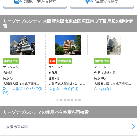
沿線・駅
住所
から探す
から探す
リーゾナブルシティ 大阪府大阪市東成区深江南３丁目周辺の建物情
報
掲載物件有
新着
掲載物件有
掲載物件有
マンション
マンション
アパート
布施駅
布施駅
今里（近鉄）駅
徒歩7分
徒歩9分
徒歩19分
大阪府大阪市東成区深江南３丁目
大阪府東大阪市足代北２丁目
大阪府大阪市東成区深江南３丁目
ｴｸﾞｾﾞ大阪CITYｵｰｽﾃｨﾝ(5
ふぁみ～ゆ足代北
Aeky新深江
06)
リーゾナブルシティの住所から空室を再検索
大阪市東成区