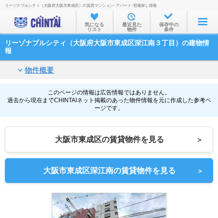
リーゾナブルシティ（大阪府大阪市東成区）の賃貸マンション･アパート･部屋探し情報
お部屋を探す
気になる
最近見た
保存中の
リスト
物件
条件
沿線・駅から
リーゾナブルシティ（大阪府大阪市東成区深江南３丁目）の建物情
住所から
報
家賃相場から
物件概要
通勤通学時間から
このページの情報は広告情報ではありません。
過去から現在までCHINTAIネット掲載のあった物件情報を元に作成した参考ペ
物件特集から
ージです。
不動産会社から
大阪市東成区の賃貸物件を見る
＞
TOP
大阪市東成区深江南の賃貸物件を見る
＞