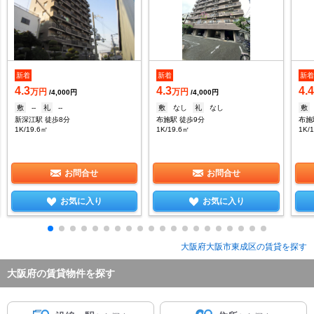
新着
新着
新
4.3
4.3
4.
万円
万円
/4,000円
/4,000円
敷
--
礼
--
敷
なし
礼
なし
敷
新深江駅 徒歩8分
布施駅 徒歩9分
布施
1K/19.6㎡
1K/19.6㎡
1K/
お問合せ
お問合せ
お気に入り
お気に入り
大阪府大阪市東成区の賃貸を探す
大阪府の賃貸物件を探す