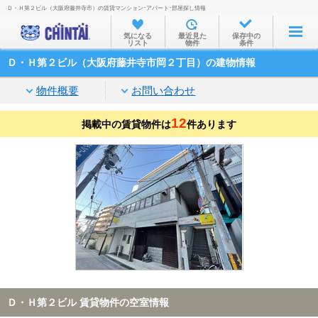
Ｄ・Ｈ第２ビル（大阪府藤井寺市）の賃貸マンション･アパート･部屋探し情報
お部屋を探す
気になる
最近見た
保存中の
リスト
物件
条件
沿線・駅から
Ｄ・Ｈ第２ビル（大阪府藤井寺市岡２丁目）の建物情報
住所から
物件概要
お問い合わせ
家賃相場から
12
掲載中の賃貸物件は
通勤通学時間から
件あります
物件特集から
不動産会社から
TOP
Ｄ・Ｈ第２ビル 賃貸物件の空室情報