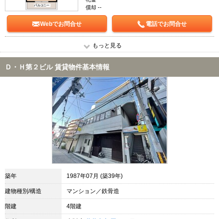
償却 --
Webでお問合せ
電話でお問合せ
もっと見る
Ｄ・Ｈ第２ビル 賃貸物件基本情報
築年
1987年07月 (築39年)
建物種別/構造
マンション／鉄骨造
階建
4階建