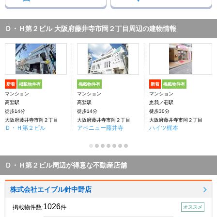
Ｄ・Ｈ第２ビル 大阪府藤井寺市岡２丁目周辺の建物情報
新着
掲載物件有
掲載物件有
新着
掲載物件有
マンション
マンション
マンション
高鷲駅
高鷲駅
恵我ノ荘駅
徒歩14分
徒歩14分
徒歩30分
大阪府藤井寺市岡２丁目
大阪府藤井寺市岡２丁目
大阪府藤井寺市岡２丁目
Ｄ・Ｈ第２ビル
アベニュー藤井寺
ハイツ梶本
Ｄ・Ｈ第２ビル周辺が得意な不動産店舗
株式会社エイブル針中野店
1026
掲載物件数:
件
オススメ