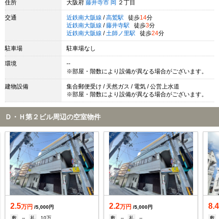
住所
大阪府
藤井寺市
岡
２丁目
交通
近鉄南大阪線
/
高鷲駅
徒歩
14
分
近鉄南大阪線
/
藤井寺駅
徒歩
3
分
近鉄南大阪線
/
土師ノ里駅
徒歩
24
分
駐車場
駐車場なし
環境
--
※部屋・階数により設備が異なる場合がございます。
建物設備
集合郵便受け / 天然ガス / 電気 / 公営上水道
※部屋・階数により設備が異なる場合がございます。
Ｄ・Ｈ第２ビル周辺の空室物件
2.5
2.2
8.
万円
万円
/5,000円
/5,000円
敷
--
礼
10万
敷
--
礼
--
敷