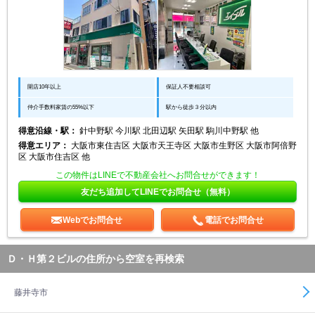
開店10年以上
保証人不要相談可
仲介手数料家賃の55%以下
駅から徒歩３分以内
得意沿線・駅：
針中野駅 今川駅 北田辺駅 矢田駅 駒川中野駅 他
得意エリア：
大阪市東住吉区 大阪市天王寺区 大阪市生野区 大阪市阿倍野
区 大阪市住吉区 他
この物件はLINEで不動産会社へお問合せができます！
友だち追加してLINEでお問合せ（無料）
Webでお問合せ
電話でお問合せ
Ｄ・Ｈ第２ビルの住所から空室を再検索
藤井寺市