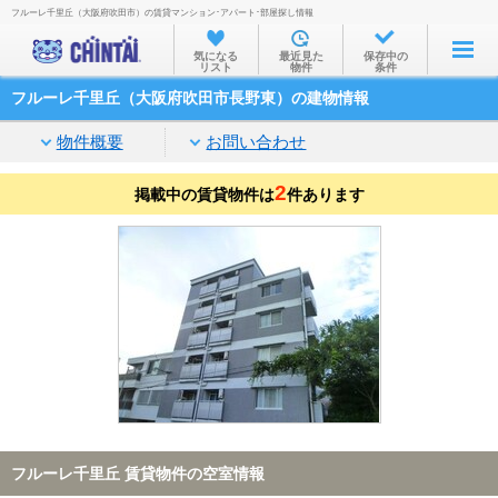
フルーレ千里丘（大阪府吹田市）の賃貸マンション･アパート･部屋探し情報
お部屋を探す
気になる
最近見た
保存中の
リスト
物件
条件
沿線・駅から
フルーレ千里丘（大阪府吹田市長野東）の建物情報
住所から
物件概要
お問い合わせ
家賃相場から
2
掲載中の賃貸物件は
通勤通学時間から
件あります
物件特集から
不動産会社から
TOP
フルーレ千里丘 賃貸物件の空室情報