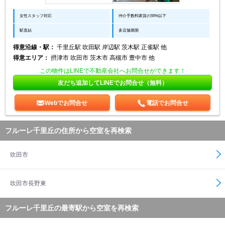
女性スタッフ対応
仲介手数料家賃の55%以下
駅直結
多店舗展開
得意沿線・駅：
千里丘駅 吹田駅 岸辺駅 茨木駅 正雀駅 他
得意エリア：
摂津市 吹田市 茨木市 高槻市 豊中市 他
この物件はLINEで不動産会社へお問合せができます！
友だち追加してLINEでお問合せ（無料）
Webでお問合せ
電話でお問合せ
フルーレ千里丘の住所から空室を再検索
吹田市
吹田市長野東
フルーレ千里丘の最寄駅から空室を再検索