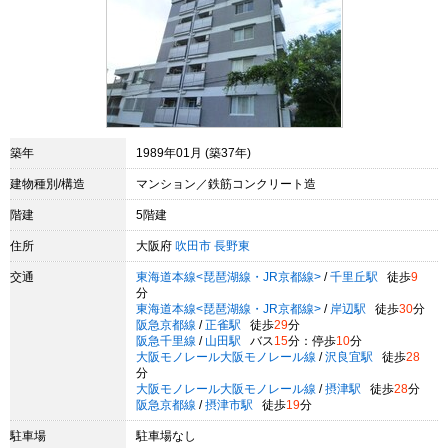
築年
1989年01月 (築37年)
建物種別/構造
マンション／鉄筋コンクリート造
階建
5階建
住所
大阪府
吹田市
長野東
交通
東海道本線<琵琶湖線・JR京都線>
/
千里丘駅
徒歩
9
分
東海道本線<琵琶湖線・JR京都線>
/
岸辺駅
徒歩
30
分
阪急京都線
/
正雀駅
徒歩
29
分
阪急千里線
/
山田駅
バス
15
分：停歩
10
分
大阪モノレール大阪モノレール線
/
沢良宜駅
徒歩
28
分
大阪モノレール大阪モノレール線
/
摂津駅
徒歩
28
分
阪急京都線
/
摂津市駅
徒歩
19
分
駐車場
駐車場なし