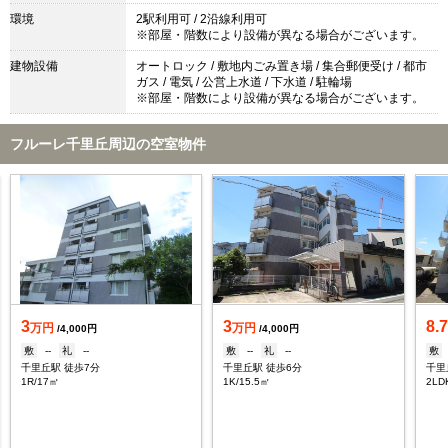
環境
2駅利用可 / 2沿線利用可
※部屋・階数により設備が異なる場合がございます。
建物設備
オートロック / 敷地内ごみ置き場 / 集合郵便受け / 都市
ガス / 電気 / 公営上水道 / 下水道 / 駐輪場
※部屋・階数により設備が異なる場合がございます。
フルーレ千里丘周辺の空室物件
3
3
8.
万円
万円
/4,000円
/4,000円
敷
--
礼
--
敷
--
礼
--
敷
千里丘駅 徒歩7分
千里丘駅 徒歩6分
千里
1R/17㎡
1K/15.5㎡
2LD