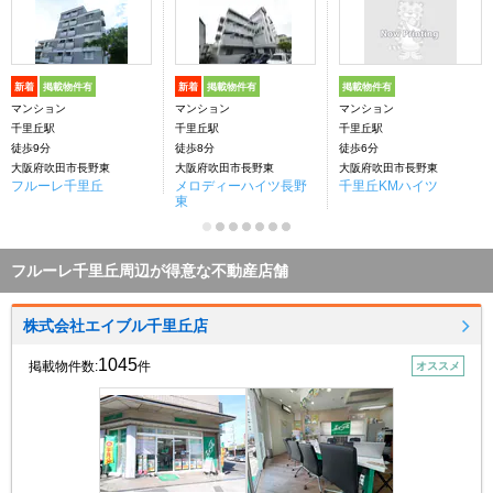
新着
掲載物件有
新着
掲載物件有
掲載物件有
マンション
マンション
マンション
千里丘駅
千里丘駅
千里丘駅
徒歩9分
徒歩8分
徒歩6分
大阪府吹田市長野東
大阪府吹田市長野東
大阪府吹田市長野東
フルーレ千里丘
メロディーハイツ長野
千里丘KMハイツ
東
フルーレ千里丘周辺が得意な不動産店舗
株式会社エイブル千里丘店
1045
掲載物件数:
件
オススメ