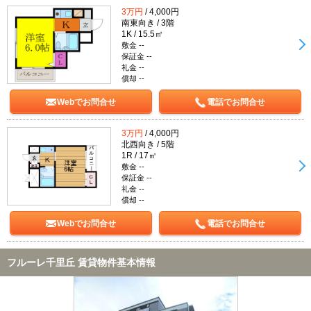
3万円
/ 4,000円
南東向き / 3階
1K / 15.5㎡
敷金 --
保証金 --
礼金 --
償却 --
Webでお問合せ
電話でお問合せ
3万円
/ 4,000円
北西向き / 5階
1R / 17㎡
敷金 --
保証金 --
礼金 --
償却 --
Webでお問合せ
電話でお問合せ
フルーレ千里丘 賃貸物件基本情報