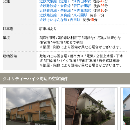
交通
近鉄大阪線（近畿）
/
河内山本駅
徒歩
42
分
近鉄難波線・奈良線
/
若江岩田駅
徒歩
26
分
近鉄難波線・奈良線
/
河内花園駅
徒歩
16
分
近鉄難波線・奈良線
/
東花園駅
徒歩
17
分
近鉄けいはんな線
/
吉田駅
徒歩
45
分
駐車場
駐車場あり
環境
2駅利用可 / 3沿線駅利用可 / 閑静な住宅地 / 緑豊かな
住宅地 / 平坦地 / 駅まで平坦
※部屋・階数により設備が異なる場合がございます。
建物設備
敷地内ごみ置き場 / 都市ガス / 電気 / 公営上水道 / 下水
道 / 駐輪場 / バイク置場 / 平面駐車場 / 自走式駐車場
※部屋・階数により設備が異なる場合がございます。
クオリティーハイツ周辺の空室物件