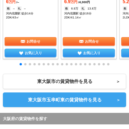
6
6.9
5.
万円
万円
/--
/4,000円
敷
--
礼
--
敷
6.9万
礼
13.8万
敷
河内花園駅 徒歩14分
河内花園駅 徒歩16分
河内
2DK/43㎡
2DK/41.14㎡
2LD
お問合せ
お問合せ
お気に入り
お気に入り
東大阪市の賃貸物件を見る
＞
東大阪市玉串町東の賃貸物件を見る
＞
大阪府の賃貸物件を探す