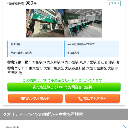
980
掲載物件数:
件
オススメ
駐車場有
仲介手数料家賃の55%以下
駅から徒歩３分以内
多店舗展開
得意沿線・駅：
布施駅 河内永和駅 河内小阪駅 八戸ノ里駅 若江岩田駅 他
得意エリア：
東大阪市 大阪市東成区 大阪市生野区 大阪市城東区 大阪市
平野区 他
この物件はLINEで不動産会社へお問合せができます！
友だち追加してLINEでお問合せ（無料）
Webでお問合せ
電話でお問合せ
クオリティーハイツの住所から空室を再検索