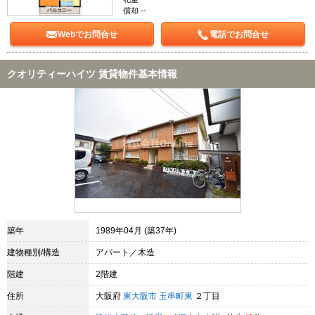
償却 --
Webでお問合せ
電話でお問合せ
クオリティーハイツ 賃貸物件基本情報
築年
1989年04月 (築37年)
建物種別/構造
アパート／木造
階建
2階建
住所
大阪府
東大阪市
玉串町東
２丁目