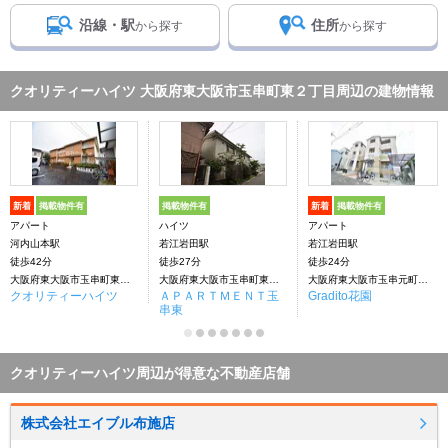
沿線・駅
住所
から探す
から探す
クオリティーハイツ 大阪府東大阪市玉串町東２丁目周辺の建物情報
新着
掲載物件有
掲載物件有
新着
掲載物件有
アパート
ハイツ
アパート
河内山本駅
若江岩田駅
若江岩田駅
徒歩42分
徒歩27分
徒歩24分
大阪府東大阪市玉串町東２丁目
大阪府東大阪市玉串町東２丁目
大阪府東大阪市玉串元町１丁目
クオリティーハイツ
ＡＰＡＲＴＭＥＮＴ玉
Gradito花園
串東
クオリティーハイツ周辺が得意な不動産店舗
株式会社エイブル布施店