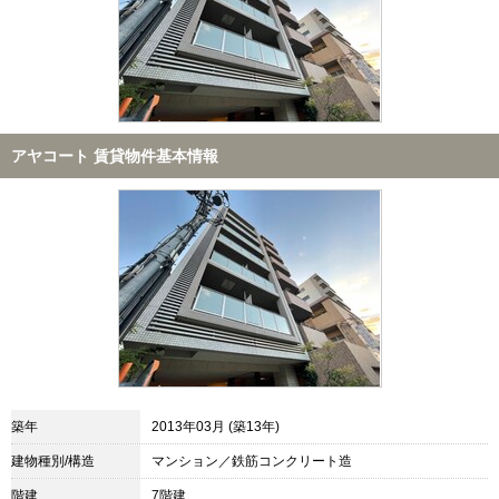
アヤコート 賃貸物件基本情報
築年
2013年03月 (築13年)
建物種別/構造
マンション／鉄筋コンクリート造
階建
7階建