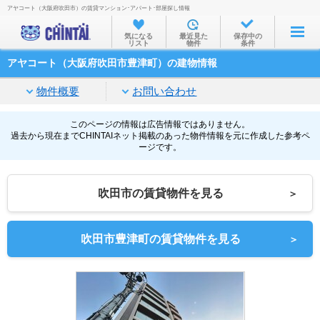
アヤコート（大阪府吹田市）の賃貸マンション･アパート･部屋探し情報
お部屋を探す
気になる
最近見た
保存中の
リスト
物件
条件
沿線・駅から
アヤコート（大阪府吹田市豊津町）の建物情報
住所から
物件概要
お問い合わせ
家賃相場から
通勤通学時間から
このページの情報は広告情報ではありません。
過去から現在までCHINTAIネット掲載のあった物件情報を元に作成した参考ペ
ージです。
物件特集から
不動産会社から
吹田市の賃貸物件を見る
＞
TOP
吹田市豊津町の賃貸物件を見る
＞