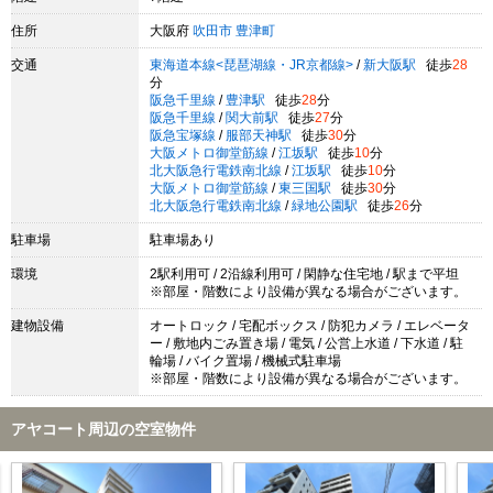
住所
大阪府
吹田市
豊津町
交通
東海道本線<琵琶湖線・JR京都線>
/
新大阪駅
徒歩
28
分
阪急千里線
/
豊津駅
徒歩
28
分
阪急千里線
/
関大前駅
徒歩
27
分
阪急宝塚線
/
服部天神駅
徒歩
30
分
大阪メトロ御堂筋線
/
江坂駅
徒歩
10
分
北大阪急行電鉄南北線
/
江坂駅
徒歩
10
分
大阪メトロ御堂筋線
/
東三国駅
徒歩
30
分
北大阪急行電鉄南北線
/
緑地公園駅
徒歩
26
分
駐車場
駐車場あり
環境
2駅利用可 / 2沿線利用可 / 閑静な住宅地 / 駅まで平坦
※部屋・階数により設備が異なる場合がございます。
建物設備
オートロック / 宅配ボックス / 防犯カメラ / エレベータ
ー / 敷地内ごみ置き場 / 電気 / 公営上水道 / 下水道 / 駐
輪場 / バイク置場 / 機械式駐車場
※部屋・階数により設備が異なる場合がございます。
アヤコート周辺の空室物件