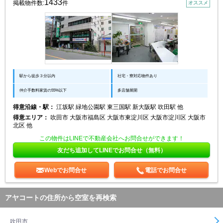
1433
掲載物件数:
件
オススメ
駅から徒歩３分以内
社宅・寮対応物件あり
仲介手数料家賃の55%以下
多店舗展開
得意沿線・駅：
江坂駅 緑地公園駅 東三国駅 新大阪駅 吹田駅 他
得意エリア：
吹田市 大阪市福島区 大阪市東淀川区 大阪市淀川区 大阪市
北区 他
この物件はLINEで不動産会社へお問合せができます！
友だち追加してLINEでお問合せ（無料）
Webでお問合せ
電話でお問合せ
アヤコートの住所から空室を再検索
吹田市