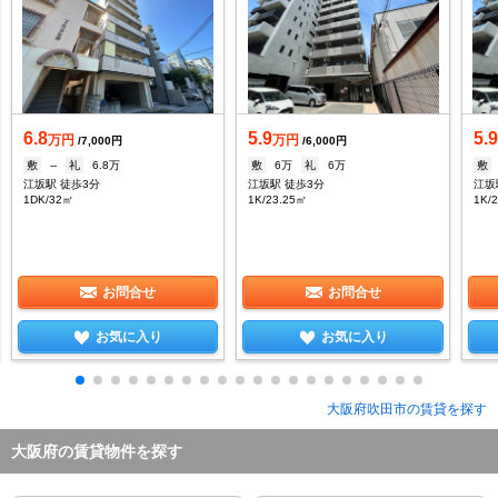
6.8
5.9
5.
万円
万円
/7,000円
/6,000円
敷
--
礼
6.8万
敷
6万
礼
6万
敷
江坂駅 徒歩3分
江坂駅 徒歩3分
江坂
1DK/32㎡
1K/23.25㎡
1K/
お問合せ
お問合せ
お気に入り
お気に入り
大阪府吹田市の賃貸を探す
大阪府の賃貸物件を探す