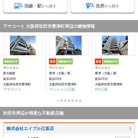
沿線・駅
住所
から探す
から探す
アヤコート 大阪府吹田市豊津町周辺の建物情報
掲載物件有
新着
掲載物件有
新着
掲載物件有
マンション
マンション
マンション
新大阪駅
豊津（大阪）駅
豊津（大阪）駅
徒歩28分
徒歩23分
徒歩25分
大阪府吹田市豊津町
大阪府吹田市豊津町
大阪府吹田市豊津町
アヤコート
マンション江坂
ﾗｳﾑ江坂
吹田市周辺が得意な不動産店舗
株式会社エイブル江坂店