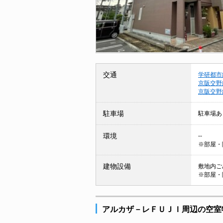
交通
学研都市
京阪交野
京阪交野
駐車場
駐車場あ
環境
--
※部屋・
建物設備
敷地内ごみ
※部屋・
アルカザ－レＦＵＪＩ周辺の空室