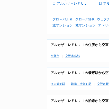
目 アルカザ－レＦＵＪ
目 ア
Ｉ
グロ－バルＫ
グローバルK
ヴェヌ
城マンション
城マンション
アドリ
アルカザ－レＦＵＪＩの住所から空室
交野市
交野市私部
アルカザ－レＦＵＪＩの最寄駅から空
河内磐船駅
郡津（大阪）駅
交野市駅
アルカザ－レＦＵＪＩの沿線から空室