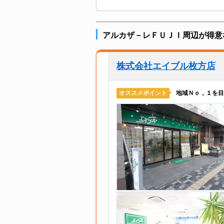
アルカザ－レＦＵＪＩ周辺が得意
株式会社エイブル枚方店
地域Ｎｏ，１を目
オススメポイント