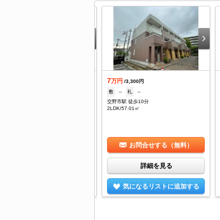
.2
7
万円
万円
/3,000円
/3,300円
--
礼
100,000円
敷
--
礼
--
野市駅 徒歩14分
交野市駅 徒歩10分
DK/69.6㎡
2LDK/57.01㎡
お問合せする（無料）
お問合せする（無料）
詳細を見る
詳細を見る
気になるリストに追加する
気になるリストに追加する