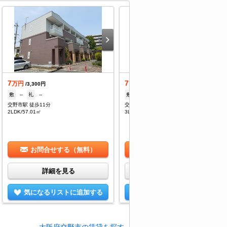
7
7.1
万円
万円
/3,300円
/6,000円
敷
--
礼
--
敷
--
礼
7.1万
交野市駅 徒歩11分
交野市駅 徒歩8分
2LDK/57.01㎡
3LDK/60.48㎡
お問合せする（無料）
お問合せする（無料）
詳細を見る
詳細を見る
気になるリストに追加する
気になるリストに追加する