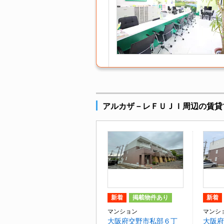
アルカザ－レＦＵＪＩ周辺の賃貸
新着
掲載物件あり
新着
マンション
マンシ
大阪府交野市私部６丁
大阪府