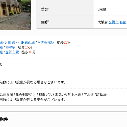
階建
3階建
住所
大阪府
交野市
私部
線<片町線>・JR東西線
/
河内磐船駅
徒歩
27
分
線
/
郡津駅
徒歩
15
分
線
/
交野市駅
徒歩
10
分
り
階数により設備が異なる場合がございます。
置き場 / 集合郵便受け / 都市ガス / 電気 / 公営上水道 / 下水道 / 駐輪場
階数により設備が異なる場合がございます。
物件