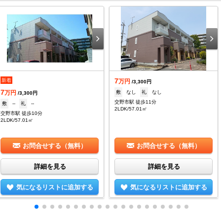
7
新着
万円
/3,300円
7
敷
なし
礼
なし
万円
/3,300円
交野市駅 徒歩11分
敷
--
礼
--
2LDK/57.01㎡
交野市駅 徒歩10分
2LDK/57.01㎡
お問合せする（無料）
お問合せする（無料）
詳細を見る
詳細を見る
気になるリストに追加する
気になるリストに追加する