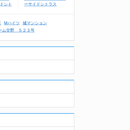
イドシト
ーサイドシトラス
荘
Mハイツ
城マンション
ーム交野 ５２３号