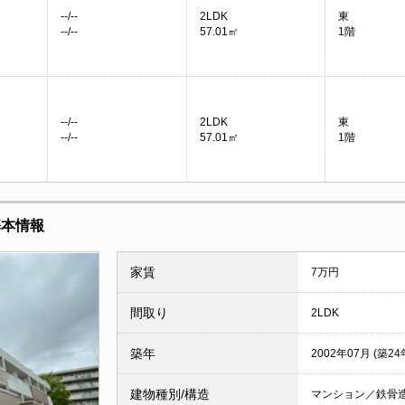
--/--
2LDK
東
--/--
57.01㎡
1階
--/--
2LDK
東
--/--
57.01㎡
1階
基本情報
家賃
7万円
間取り
2LDK
築年
2002年07月 (築24
建物種別/構造
マンション／鉄骨