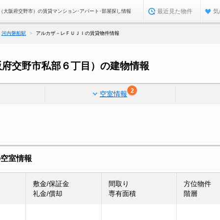
最近見た物件
気
（大阪府交野市）の賃貸マンション･アパート･部屋探し情報
河内磐船駅
アルカザ－レＦＵＪＩの賃貸物件情報
阪府交野市私部６丁目）の建物情報
2
空室情報
の空室情報
敷金/保証金
間取り
方位物件
礼金/償却
専有面積
階層