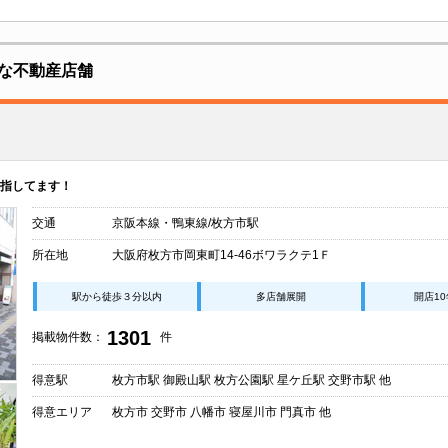
な不動産店舗
指してます！
交通
京阪本線・鴨東線/枚方市駅
所在地
大阪府枚方市岡東町14-46ボワラクテ1Ｆ
駅から徒歩３分以内
多店舗展開
開店1
1301
掲載物件数：
件
得意駅
枚方市駅 御殿山駅 枚方公園駅 星ケ丘駅 交野市駅 他
得意エリア
枚方市 交野市 八幡市 寝屋川市 門真市 他