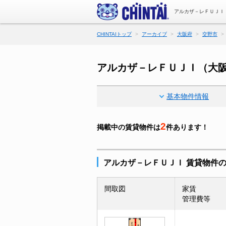
アルカザ－レＦＵＪＩ
CHINTAIトップ
アーカイブ
大阪府
交野市
アルカザ－レＦＵＪＩ（大
基本物件情報
2
掲載中の賃貸物件は
件あります！
アルカザ－レＦＵＪＩ 賃貸物件
間取図
家賃
管理費等