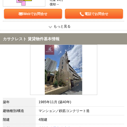
償却 --
Webでお問合せ
電話でお問合せ
もっと見る
カサクレスト 賃貸物件基本情報
築年
1985年11月 (築40年)
建物種別/構造
マンション／鉄筋コンクリート造
階建
4階建