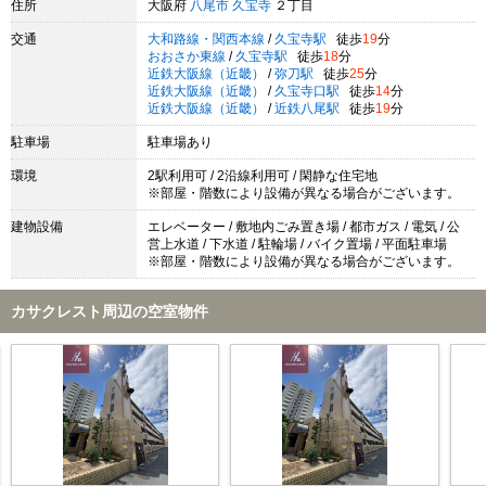
住所
大阪府
八尾市
久宝寺
２丁目
交通
大和路線・関西本線
/
久宝寺駅
徒歩
19
分
おおさか東線
/
久宝寺駅
徒歩
18
分
近鉄大阪線（近畿）
/
弥刀駅
徒歩
25
分
近鉄大阪線（近畿）
/
久宝寺口駅
徒歩
14
分
近鉄大阪線（近畿）
/
近鉄八尾駅
徒歩
19
分
駐車場
駐車場あり
環境
2駅利用可 / 2沿線利用可 / 閑静な住宅地
※部屋・階数により設備が異なる場合がございます。
建物設備
エレベーター / 敷地内ごみ置き場 / 都市ガス / 電気 / 公
営上水道 / 下水道 / 駐輪場 / バイク置場 / 平面駐車場
※部屋・階数により設備が異なる場合がございます。
カサクレスト周辺の空室物件