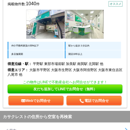
1040
掲載物件数:
件
オススメ
仲介手数料家賃の55%以下
駅から徒歩３分以内
多店舗展開
開店10年以上
得意沿線・駅：
平野駅 東部市場前駅 加美駅 南巽駅 北巽駅 他
得意エリア：
大阪市平野区 大阪市生野区 大阪市阿倍野区 大阪市東住吉区
八尾市 他
この物件はLINEで不動産会社へお問合せができます！
友だち追加してLINEでお問合せ（無料）
Webでお問合せ
電話でお問合せ
カサクレストの住所から空室を再検索