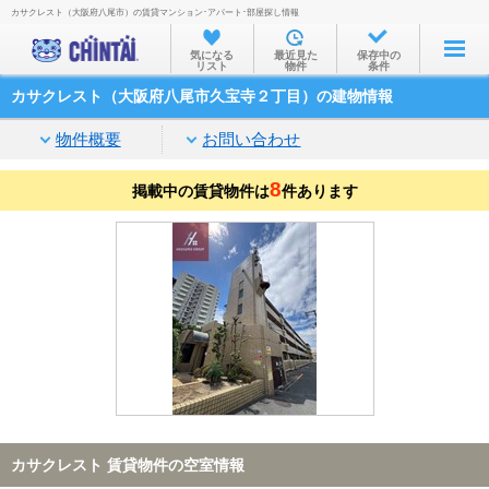
カサクレスト（大阪府八尾市）の賃貸マンション･アパート･部屋探し情報
お部屋を探す
気になる
最近見た
保存中の
リスト
物件
条件
沿線・駅から
カサクレスト（大阪府八尾市久宝寺２丁目）の建物情報
住所から
物件概要
お問い合わせ
家賃相場から
8
掲載中の賃貸物件は
通勤通学時間から
件あります
物件特集から
不動産会社から
TOP
カサクレスト 賃貸物件の空室情報