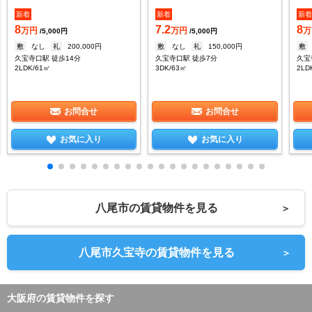
新着
新着
新
8
7.2
8
万円
万円
万
/5,000円
/5,000円
敷
なし
礼
200,000円
敷
なし
礼
150,000円
敷
久宝寺口駅 徒歩14分
久宝寺口駅 徒歩7分
久宝
2LDK/61㎡
3DK/63㎡
2LD
お問合せ
お問合せ
お気に入り
お気に入り
八尾市の賃貸物件を見る
＞
八尾市久宝寺の賃貸物件を見る
＞
大阪府の賃貸物件を探す