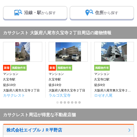
沿線・駅
住所
から探す
から探す
カサクレスト 大阪府八尾市久宝寺２丁目周辺の建物情報
新着
掲載物件有
新着
掲載物件有
掲載物件有
マンション
マンション
マンション
久宝寺駅
久宝寺駅
久宝寺口駅
徒歩19分
徒歩19分
徒歩9分
大阪府八尾市久宝寺２丁目
大阪府八尾市久宝寺２丁目
大阪府八尾市東久宝寺２丁目
カサクレスト
ラルゴ久宝寺
ロゼオ八尾
カサクレスト周辺が得意な不動産店舗
株式会社エイブルＪＲ平野店