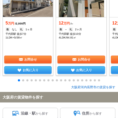
5
12
12
万円
万円
/2,000円
/--
敷
なし
礼
1ヶ月
敷
--
礼
2ヶ月
敷
千代田駅 徒歩7分
千代田駅 徒歩10分
千代
1LDK+S/38㎡
4LDK/94.81㎡
4LD
お問合せ
お問合せ
お気に入り
お気に入り
大阪府河内長野市の賃貸を探す
大阪府の賃貸物件を探す
沿線・駅
住所
から探す
から探す