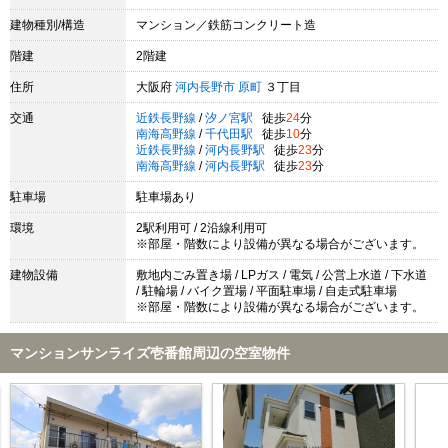
建物種別/構造
マンション／鉄筋コンクリート造
階建
2階建
住所
大阪府
河内長野市
原町
３丁目
交通
近鉄長野線
/
汐ノ宮駅
徒歩
24
分
南海高野線
/
千代田駅
徒歩
10
分
近鉄長野線
/
河内長野駅
徒歩
23
分
南海高野線
/
河内長野駅
徒歩
23
分
駐車場
駐車場あり
環境
2駅利用可 / 2沿線利用可
※部屋・階数により設備が異なる場合がございます。
建物設備
敷地内ごみ置き場 / LPガス / 電気 / 公営上水道 / 下水道
/ 駐輪場 / バイク置場 / 平面駐車場 / 自走式駐車場
※部屋・階数により設備が異なる場合がございます。
マンションサンライズ壱番館周辺の空室物件