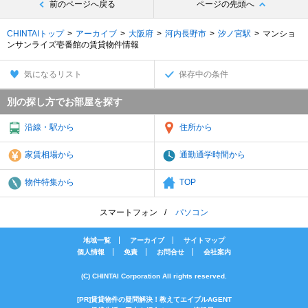
前のページへ戻る
ページの先頭へ
CHINTAIトップ
アーカイブ
大阪府
河内長野市
汐ノ宮駅
マンショ
ンサンライズ壱番館の賃貸物件情報
気になるリスト
保存中の条件
別の探し方でお部屋を探す
沿線・駅から
住所から
家賃相場から
通勤通学時間から
物件特集から
TOP
スマートフォン
パソコン
地域一覧
アーカイブ
サイトマップ
個人情報
免責
お問合せ
会社案内
(C) CHINTAI Corporation All rights reserved.
[PR]賃貸物件の疑問解決！教えてエイブルAGENT