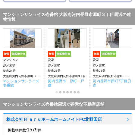
マンションサンライズ壱番館 大阪府河内長野市原町３丁目周辺の建
物情報
新着
掲載物件有
新着
掲載物件有
新着
掲載物件有
マンション
貸家
貸家
汐ノ宮駅
汐ノ宮駅
汐ノ宮駅
徒歩24分
徒歩26分
徒歩23分
大阪府河内長野市原町３丁目
大阪府河内長野市原町3丁目
大阪府河内長野市原町３丁目
マンションサンライズ
河内長野市 原町一戸
河内長野市原町3丁目貸
壱番館
建
家
マンションサンライズ壱番館周辺が得意な不動産店舗
株式会社Ｈ’ａｒｕホームホームメイトFC北野田店
1579
掲載物件数:
件