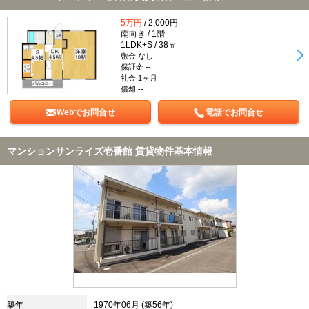
5万円
/ 2,000円
南向き / 1階
1LDK+S / 38㎡
敷金 なし
保証金 --
礼金 1ヶ月
償却 --
Webでお問合せ
電話でお問合せ
マンションサンライズ壱番館 賃貸物件基本情報
築年
1970年06月 (築56年)