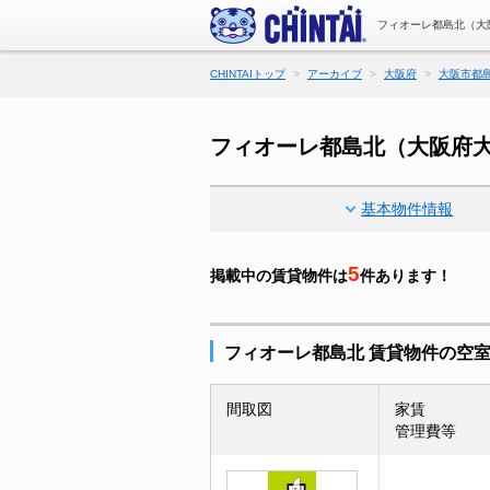
フィオーレ都島北（大
CHINTAIトップ
アーカイブ
大阪府
大阪市都
フィオーレ都島北（大阪府
基本物件情報
5
掲載中の賃貸物件は
件あります！
フィオーレ都島北 賃貸物件の空
間取図
家賃
管理費等