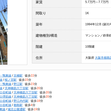
家賃
5.7万円～7.7万円
間取り
1K
築年
1994年12月 (築31
建物種別/構造
マンション／鉄骨
階建
10階建
住所
大阪府
大阪市都島
・鴨東線
/
京橋駅
徒歩
22
分
線
/
桜ノ宮駅
徒歩
15
分
・鴨東線
/
野江駅
徒歩
23
分
線
/
天神橋筋六丁目駅
徒歩
20
分
ロ谷町線
/
天神橋筋六丁目駅
徒歩
20
分
ロ堺筋線
/
天神橋筋六丁目駅
徒歩
20
分
ロ谷町線
/
野江内代駅
徒歩
18
分
ロ谷町線
/
都島駅
徒歩
4
分
東線
/
城北公園通駅
徒歩
19
分