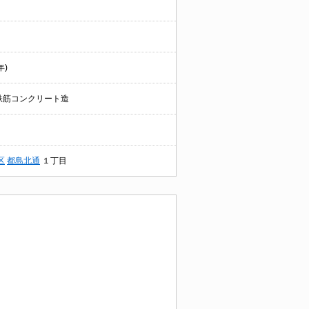
年)
鉄筋コンクリート造
区
都島北通
１丁目