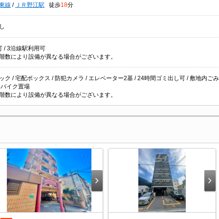
東線
/
ＪＲ野江駅
徒歩
18
分
し
 / 3沿線駅利用可
階数により設備が異なる場合がございます。
ク / 宅配ボックス / 防犯カメラ / エレベーター2基 / 24時間ゴミ出し可 / 敷地内ごみ置き
 / バイク置場
階数により設備が異なる場合がございます。