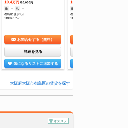
10.4
10.4
万円
万円
/10,000円
/10,000円
敷
--
礼
--
敷
--
礼
--
都島駅 徒歩5分
都島駅 徒歩5分
1DK/26.7㎡
1DK/26.7㎡
お問合せする（無料）
お問合せする（無料）
詳細を見る
詳細を見る
気になるリストに追加する
気になるリストに追加する
大阪府大阪市都島区の賃貸を探す
オススメ