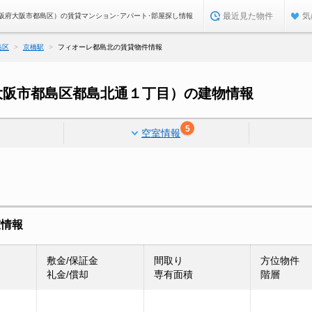
最近見た物件
気
阪府大阪市都島区）の賃貸マンション･アパート･部屋探し情報
島区
京橋駅
フィオーレ都島北の賃貸物件情報
大阪市都島区都島北通１丁目）の建物情報
5
空室情報
室情報
敷金/保証金
間取り
方位物件
礼金/償却
専有面積
階層