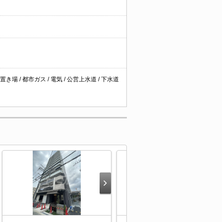
場 / 都市ガス / 電気 / 公営上水道 / 下水道