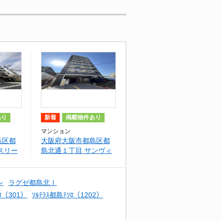
あり
新着
掲載物件あり
マンション
島区都
大阪府大阪市都島区都
スリー
島北通１丁目 サンヴィ
島デュ
ラ都島北通
レ
ラグゼ都島北Ⅰ
ｿﾛ（301）
ｿﾙﾃﾗｽ都島ﾃｿﾛ（1202）