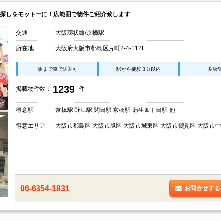
探しをモットーに！広範囲で物件ご紹介致します
交通
大阪環状線/京橋駅
所在地
大阪府大阪市都島区片町2-4-112F
駅まで車で送迎可
駅から徒歩３分以内
多店
1239
掲載物件数：
件
得意駅
京橋駅 野江駅 関目駅 京橋駅 蒲生四丁目駅 他
得意エリア
大阪市都島区 大阪市旭区 大阪市城東区 大阪市鶴見区 大阪市中
06-6354-1831
お問合せする