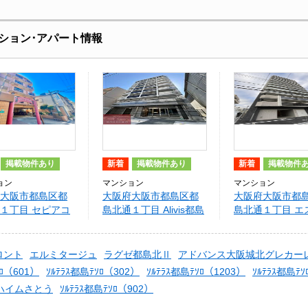
ション･アパート情報
掲載物件あり
新着
掲載物件あり
新着
掲載物件
ョン
マンション
マンション
大阪市都島区都
大阪府大阪市都島区都
大阪府大阪市都
１丁目 セピアコ
島北通１丁目 Alivis都島
島北通１丁目 エ
島
北通
ドレジデンス都
オ
ロント
エルミタージュ
ラグゼ都島北Ⅱ
アドバンス大阪城北グレカー
ｿﾛ（601）
ｿﾙﾃﾗｽ都島ﾃｿﾛ（302）
ｿﾙﾃﾗｽ都島ﾃｿﾛ（1203）
ｿﾙﾃﾗｽ都島ﾃ
ハイムさとう
ｿﾙﾃﾗｽ都島ﾃｿﾛ（902）