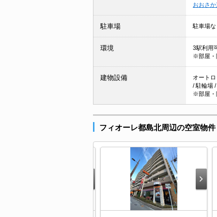
おおさか
駐車場
駐車場な
環境
3駅利用可
※部屋・
建物設備
オートロッ
/ 駐輪場
※部屋・
フィオーレ都島北周辺の空室物件