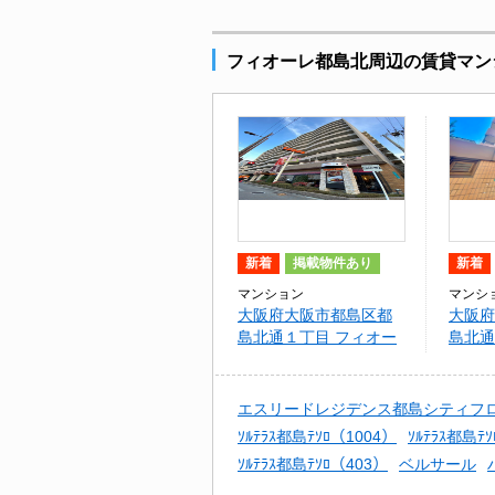
フィオーレ都島北周辺の賃貸マン
新着
掲載物件あり
新着
マンション
マンシ
大阪府大阪市都島区都
大阪府
島北通１丁目 フィオー
島北通
レ都島北
ート都
エスリードレジデンス都島シティフ
ｿﾙﾃﾗｽ都島ﾃｿﾛ（1004）
ｿﾙﾃﾗｽ都島ﾃ
ｿﾙﾃﾗｽ都島ﾃｿﾛ（403）
ベルサール