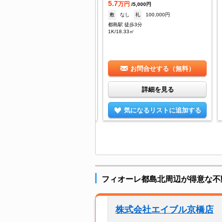
5.7
着
万円
/5,000円
.4
敷
なし
礼
100,000円
万円
/10,000円
都島駅 徒歩3分
1ヶ月
礼
なし
1K/18.33㎡
島駅 徒歩5分
/22.33㎡
お問合せする（無料）
お問合せする（無料）
詳細を見る
詳細を見る
気になるリストに追加する
気になるリストに追加する
フィオーレ都島北周辺が得意な不
株式会社エイブル京橋店