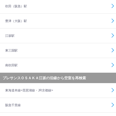
吹田（阪急）駅
豊津（大阪）駅
江坂駅
東三国駅
南吹田駅
プレサンスＯＳＡＫＡ江坂の沿線から空室を再検索
東海道本線<琵琶湖線・JR京都線>
阪急千里線