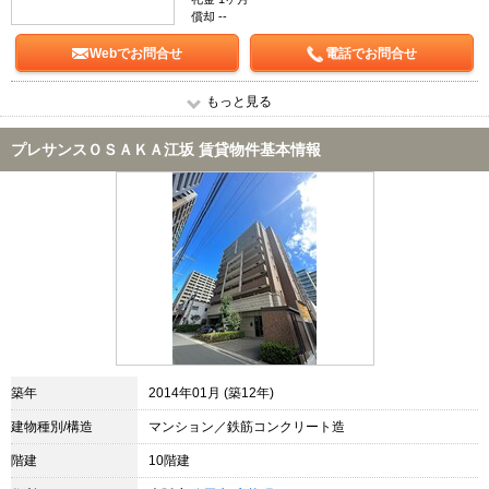
償却 --
Webでお問合せ
電話でお問合せ
もっと見る
プレサンスＯＳＡＫＡ江坂 賃貸物件基本情報
築年
2014年01月 (築12年)
建物種別/構造
マンション／鉄筋コンクリート造
階建
10階建