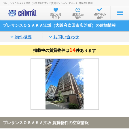
プレサンスＯＳＡＫＡ江坂（大阪府吹田市）の賃貸マンション･アパート･部屋探し情報
お部屋を探す
気になる
最近見た
保存中の
リスト
物件
条件
沿線・駅から
プレサンスＯＳＡＫＡ江坂（大阪府吹田市広芝町）の建物情報
住所から
物件概要
お問い合わせ
家賃相場から
14
掲載中の賃貸物件は
通勤通学時間から
件あります
物件特集から
不動産会社から
TOP
プレサンスＯＳＡＫＡ江坂 賃貸物件の空室情報