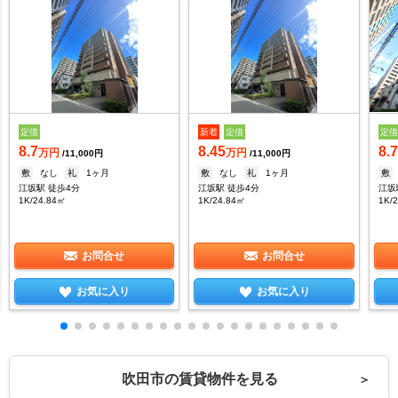
定借
新着
定借
定
8.7
8.45
8.
万円
万円
/11,000円
/11,000円
敷
なし
礼
1ヶ月
敷
なし
礼
1ヶ月
敷
江坂駅 徒歩4分
江坂駅 徒歩4分
江坂
1K/24.84㎡
1K/24.84㎡
1K/
お問合せ
お問合せ
お気に入り
お気に入り
吹田市の賃貸物件を見る
＞