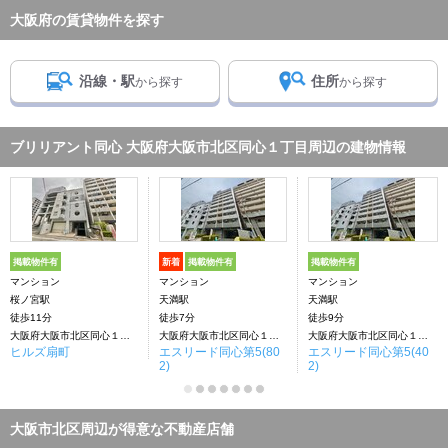
大阪府の賃貸物件を探す
沿線・駅
住所
から探す
から探す
ブリリアント同心 大阪府大阪市北区同心１丁目周辺の建物情報
掲載物件有
新着
掲載物件有
掲載物件有
マンション
マンション
マンション
桜ノ宮駅
天満駅
天満駅
徒歩11分
徒歩7分
徒歩9分
大阪府大阪市北区同心１丁目
大阪府大阪市北区同心１丁目
大阪府大阪市北区同心１丁目
ヒルズ扇町
エスリード同心第5(80
エスリード同心第5(40
2)
2)
大阪市北区周辺が得意な不動産店舗