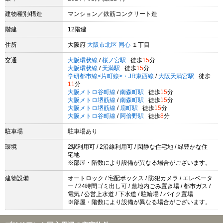
建物種別/構造
マンション／鉄筋コンクリート造
階建
12階建
住所
大阪府
大阪市北区
同心
１丁目
交通
大阪環状線
/
桜ノ宮駅
徒歩
15
分
大阪環状線
/
天満駅
徒歩
15
分
学研都市線<片町線>・JR東西線
/
大阪天満宮駅
徒歩
11
分
大阪メトロ谷町線
/
南森町駅
徒歩
15
分
大阪メトロ堺筋線
/
南森町駅
徒歩
15
分
大阪メトロ堺筋線
/
扇町駅
徒歩
15
分
大阪メトロ谷町線
/
阿倍野駅
徒歩
8
分
駐車場
駐車場あり
環境
2駅利用可 / 2沿線利用可 / 閑静な住宅地 / 緑豊かな住
宅地
※部屋・階数により設備が異なる場合がございます。
建物設備
オートロック / 宅配ボックス / 防犯カメラ / エレベータ
ー / 24時間ゴミ出し可 / 敷地内ごみ置き場 / 都市ガス /
電気 / 公営上水道 / 下水道 / 駐輪場 / バイク置場
※部屋・階数により設備が異なる場合がございます。