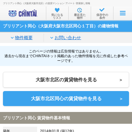
ブリリアント同心（大阪府大阪市北区）の賃貸マンション･アパート･部屋探し情報
お部屋を探す
気になる
最近見た
保存中の
リスト
物件
条件
沿線・駅から
ブリリアント同心（大阪府大阪市北区同心１丁目）の建物情報
住所から
物件概要
お問い合わせ
家賃相場から
通勤通学時間から
このページの情報は広告情報ではありません。
過去から現在までCHINTAIネット掲載のあった物件情報を元に作成した参考ペ
ージです。
物件特集から
不動産会社から
大阪市北区の賃貸物件を見る
＞
TOP
大阪市北区同心の賃貸物件を見る
＞
ブリリアント同心 賃貸物件基本情報
築年
2014年01月 (築12年)