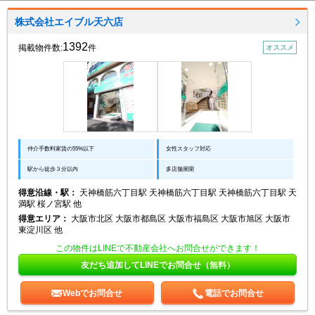
株式会社エイブル天六店
1392
掲載物件数:
件
オススメ
仲介手数料家賃の55%以下
女性スタッフ対応
駅から徒歩３分以内
多店舗展開
得意沿線・駅：
天神橋筋六丁目駅 天神橋筋六丁目駅 天神橋筋六丁目駅 天
満駅 桜ノ宮駅 他
得意エリア：
大阪市北区 大阪市都島区 大阪市福島区 大阪市旭区 大阪市
東淀川区 他
この物件はLINEで不動産会社へお問合せができます！
友だち追加してLINEでお問合せ（無料）
Webでお問合せ
電話でお問合せ