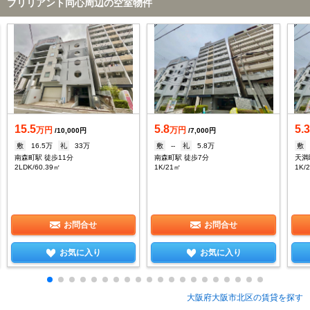
ブリリアント同心周辺の空室物件
15.5
5.8
5.
万円
万円
/10,000円
/7,000円
敷
16.5万
礼
33万
敷
--
礼
5.8万
敷
南森町駅 徒歩11分
南森町駅 徒歩7分
天満
2LDK/60.39㎡
1K/21㎡
1K/
お問合せ
お問合せ
お気に入り
お気に入り
大阪府大阪市北区の賃貸を探す