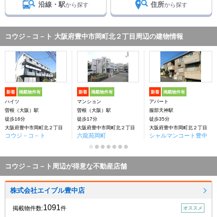
沿線・駅
住所
から探す
から探す
コウジ－コ－ト 大阪府豊中市岡町北２丁目周辺の建物情報
新着
掲載物件有
新着
掲載物件有
新着
掲載物件有
ハイツ
マンション
アパート
曽根（大阪）駅
曽根（大阪）駅
服部天神駅
徒歩16分
徒歩17分
徒歩35分
大阪府豊中市岡町北２丁目
大阪府豊中市岡町北２丁目
大阪府豊中市岡町北２丁目
コウジ－コ－ト
六龍苑岡町
シャルマンコート豊中
コウジ－コ－ト周辺が得意な不動産店舗
株式会社エイブル豊中店
1091
掲載物件数:
件
オススメ