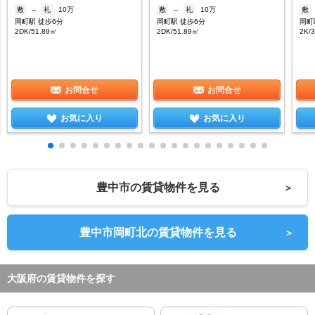
敷
--
礼
10万
敷
--
礼
10万
敷
岡町駅 徒歩6分
岡町駅 徒歩6分
岡町
2DK/51.89㎡
2DK/51.89㎡
2K/
お問合せ
お問合せ
お気に入り
お気に入り
豊中市の賃貸物件を見る
＞
豊中市岡町北の賃貸物件を見る
＞
大阪府の賃貸物件を探す