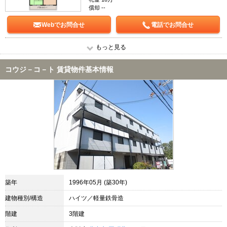
償却 --
Webでお問合せ
電話でお問合せ
もっと見る
コウジ－コ－ト 賃貸物件基本情報
築年
1996年05月 (築30年)
建物種別/構造
ハイツ／軽量鉄骨造
階建
3階建