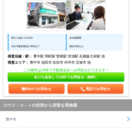
駅から徒歩３分以内
多店舗展開
仲介手数料家賃の55%以下
開店10年以上
得意沿線・駅：
豊中駅 岡町駅 曽根駅 蛍池駅 石橋阪大前駅 他
得意エリア：
豊中市 池田市 吹田市 伊丹市 宝塚市 他
この物件はLINEで不動産会社へお問合せができます！
友だち追加してLINEでお問合せ（無料）
Webでお問合せ
電話でお問合せ
コウジ－コ－トの住所から空室を再検索
豊中市