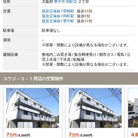
住所
大阪府
豊中市
岡町北
２丁目
交通
阪急宝塚線
/
曽根駅
徒歩
16
分
阪急宝塚線
/
岡町駅
徒歩
6
分
阪急宝塚線
/
豊中駅
徒歩
14
分
駐車場
駐車場なし
環境
--
※部屋・階数により設備が異なる場合がございます。
建物設備
敷地内ごみ置き場 / 集合郵便受け / 都市ガス / 電気 / 公
営上水道 / 下水道 / 駐輪場
※部屋・階数により設備が異なる場合がございます。
コウジ－コ－ト周辺の空室物件
7
7
4.
万円
万円
/3,000円
/3,000円