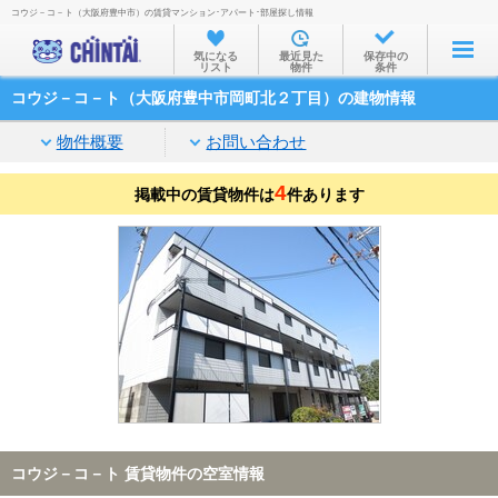
コウジ－コ－ト（大阪府豊中市）の賃貸マンション･アパート･部屋探し情報
お部屋を探す
気になる
最近見た
保存中の
リスト
物件
条件
沿線・駅から
コウジ－コ－ト（大阪府豊中市岡町北２丁目）の建物情報
住所から
物件概要
お問い合わせ
家賃相場から
4
掲載中の賃貸物件は
通勤通学時間から
件あります
物件特集から
不動産会社から
TOP
コウジ－コ－ト 賃貸物件の空室情報