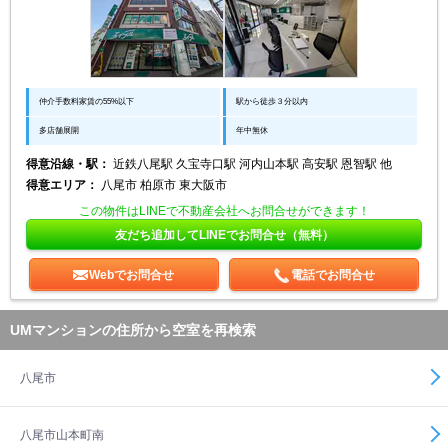
仲介手数料家賃の55%以下
駅から徒歩３分以内
多店舗展開
年中無休
得意沿線・駅：
近鉄八尾駅 久宝寺口駅 河内山本駅 高安駅 恩智駅 他
得意エリア：
八尾市 柏原市 東大阪市
この物件はLINEで不動産会社へお問合せができます！
友だち追加してLINEでお問合せ（無料）
Webでお問合せ
電話でお問合せ
UMマンションの住所から空室を再検索
八尾市
八尾市山本町南