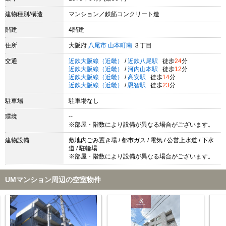
建物種別/構造
マンション／鉄筋コンクリート造
階建
4階建
住所
大阪府
八尾市
山本町南
３丁目
交通
近鉄大阪線（近畿）
/
近鉄八尾駅
徒歩
24
分
近鉄大阪線（近畿）
/
河内山本駅
徒歩
12
分
近鉄大阪線（近畿）
/
高安駅
徒歩
14
分
近鉄大阪線（近畿）
/
恩智駅
徒歩
23
分
駐車場
駐車場なし
環境
--
※部屋・階数により設備が異なる場合がございます。
建物設備
敷地内ごみ置き場 / 都市ガス / 電気 / 公営上水道 / 下水
道 / 駐輪場
※部屋・階数により設備が異なる場合がございます。
UMマンション周辺の空室物件