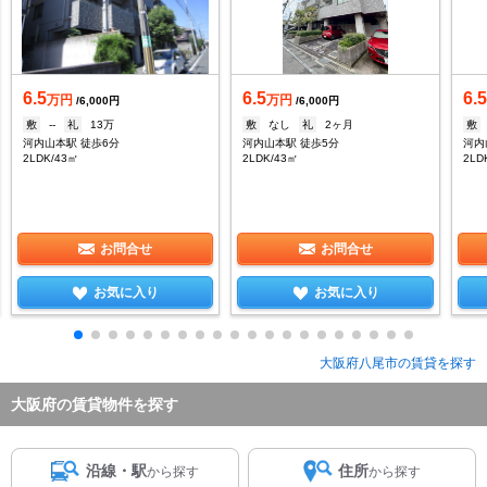
6.5
6.5
6.
万円
万円
/6,000円
/6,000円
敷
--
礼
13万
敷
なし
礼
2ヶ月
敷
河内山本駅 徒歩6分
河内山本駅 徒歩5分
河内
2LDK/43㎡
2LDK/43㎡
2LD
お問合せ
お問合せ
お気に入り
お気に入り
大阪府八尾市の賃貸を探す
大阪府の賃貸物件を探す
沿線・駅
住所
から探す
から探す