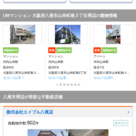
UMマンション 大阪府八尾市山本町南３丁目周辺の建物情報
掲載物件有
新着
掲載物件有
新着
掲載物件有
マンション
マンション
アパート
河内山本駅
河内山本駅
河内山本駅
徒歩8分
徒歩8分
徒歩7分
大阪府八尾市山本町南３丁目
大阪府八尾市山本町南3丁目
大阪府八尾市山本町南３丁目
セルバ山本Ⅰ
セルバ山本
セルバ山本I
八尾市周辺が得意な不動産店舗
株式会社エイブル八尾店
902
掲載物件数:
件
オススメ