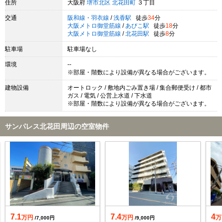
住所
大阪府
堺市北区
北花田町
３丁目
交通
阪和線・羽衣線
/
浅香駅
徒歩
34
分
大阪メトロ御堂筋線
/
あびこ駅
徒歩
18
分
大阪メトロ御堂筋線
/
北花田駅
徒歩
8
分
駐車場
駐車場なし
環境
--
※部屋・階数により設備が異なる場合がございます。
建物設備
オートロック / 敷地内ごみ置き場 / 集合郵便受け / 都市
ガス / 電気 / 公営上水道 / 下水道
※部屋・階数により設備が異なる場合がございます。
サンパレス北花田周辺の空室物件
7.1
7.4
4
万円
万円
万
/7,000円
/9,000円