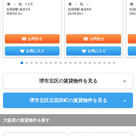
敷
--
礼
7.1万
敷
--
礼
--
敷
北花田駅 徒歩7分
北花田駅 徒歩8分
北花
3DK/52.3㎡
1K/26.83㎡
1R/
お問合せ
お問合せ
お気に入り
お気に入り
堺市北区の賃貸物件を見る
＞
堺市北区北花田町の賃貸物件を見る
＞
大阪府の賃貸物件を探す