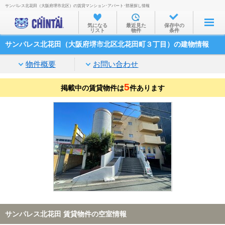
サンパレス北花田（大阪府堺市北区）の賃貸マンション･アパート･部屋探し情報
お部屋を探す
気になる
最近見た
保存中の
リスト
物件
条件
沿線・駅から
サンパレス北花田（大阪府堺市北区北花田町３丁目）の建物情報
住所から
物件概要
お問い合わせ
家賃相場から
5
掲載中の賃貸物件は
通勤通学時間から
件あります
物件特集から
不動産会社から
TOP
サンパレス北花田 賃貸物件の空室情報