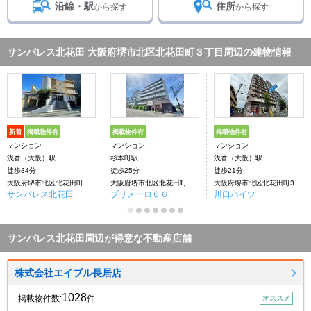
沿線・駅
住所
から探す
から探す
サンパレス北花田 大阪府堺市北区北花田町３丁目周辺の建物情報
新着
掲載物件有
掲載物件有
掲載物件有
マンション
マンション
マンション
浅香（大阪）駅
杉本町駅
浅香（大阪）駅
徒歩34分
徒歩25分
徒歩21分
大阪府堺市北区北花田町３丁目
大阪府堺市北区北花田町３丁丁目
大阪府堺市北区北花田町3丁目
サンパレス北花田
プリメーロ６６
川口ハイツ
サンパレス北花田周辺が得意な不動産店舗
株式会社エイブル長居店
1028
掲載物件数:
件
オススメ