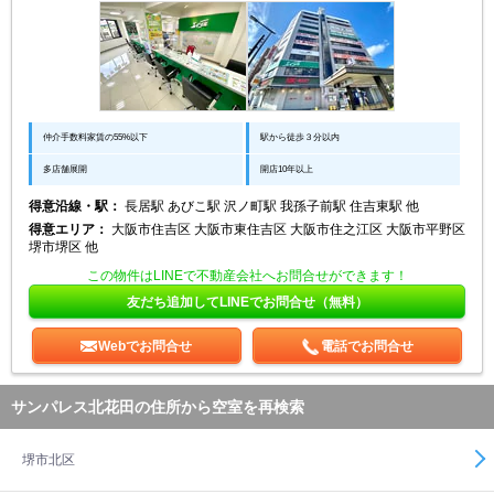
仲介手数料家賃の55%以下
駅から徒歩３分以内
多店舗展開
開店10年以上
得意沿線・駅：
長居駅 あびこ駅 沢ノ町駅 我孫子前駅 住吉東駅 他
得意エリア：
大阪市住吉区 大阪市東住吉区 大阪市住之江区 大阪市平野区
堺市堺区 他
この物件はLINEで不動産会社へお問合せができます！
友だち追加してLINEでお問合せ（無料）
Webでお問合せ
電話でお問合せ
サンパレス北花田の住所から空室を再検索
堺市北区