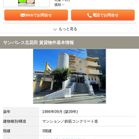
償却 --
Webでお問合せ
電話でお問合せ
もっと見る
サンパレス北花田 賃貸物件基本情報
築年
1986年09月 (築39年)
建物種別/構造
マンション／鉄筋コンクリート造
階建
3階建