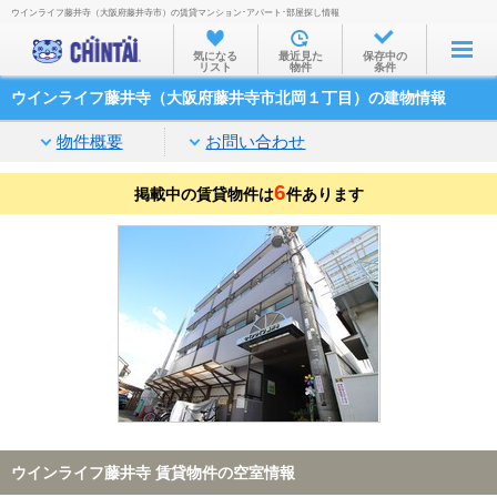
ウインライフ藤井寺（大阪府藤井寺市）の賃貸マンション･アパート･部屋探し情報
お部屋を探す
気になる
最近見た
保存中の
リスト
物件
条件
沿線・駅から
ウインライフ藤井寺（大阪府藤井寺市北岡１丁目）の建物情報
住所から
物件概要
お問い合わせ
家賃相場から
6
掲載中の賃貸物件は
通勤通学時間から
件あります
物件特集から
不動産会社から
TOP
ウインライフ藤井寺 賃貸物件の空室情報