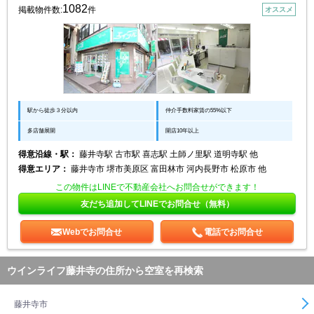
1082
掲載物件数:
件
オススメ
駅から徒歩３分以内
仲介手数料家賃の55%以下
多店舗展開
開店10年以上
得意沿線・駅：
藤井寺駅 古市駅 喜志駅 土師ノ里駅 道明寺駅 他
得意エリア：
藤井寺市 堺市美原区 富田林市 河内長野市 松原市 他
この物件はLINEで不動産会社へお問合せができます！
友だち追加してLINEでお問合せ（無料）
Webでお問合せ
電話でお問合せ
ウインライフ藤井寺の住所から空室を再検索
藤井寺市