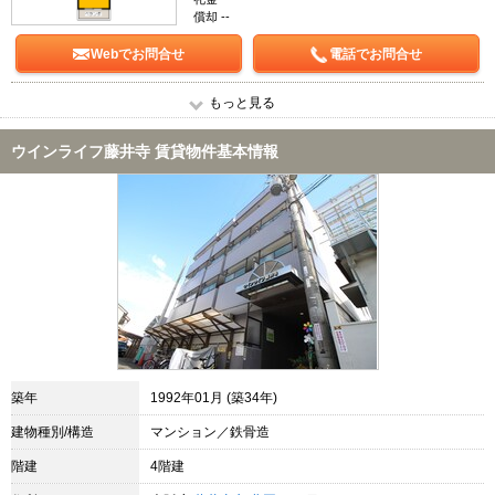
償却 --
Webでお問合せ
電話でお問合せ
もっと見る
ウインライフ藤井寺 賃貸物件基本情報
築年
1992年01月 (築34年)
建物種別/構造
マンション／鉄骨造
階建
4階建