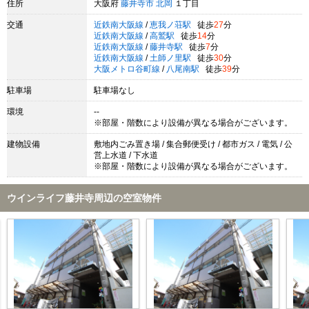
住所
大阪府
藤井寺市
北岡
１丁目
交通
近鉄南大阪線
/
恵我ノ荘駅
徒歩
27
分
近鉄南大阪線
/
高鷲駅
徒歩
14
分
近鉄南大阪線
/
藤井寺駅
徒歩
7
分
近鉄南大阪線
/
土師ノ里駅
徒歩
30
分
大阪メトロ谷町線
/
八尾南駅
徒歩
39
分
駐車場
駐車場なし
環境
--
※部屋・階数により設備が異なる場合がございます。
建物設備
敷地内ごみ置き場 / 集合郵便受け / 都市ガス / 電気 / 公
営上水道 / 下水道
※部屋・階数により設備が異なる場合がございます。
ウインライフ藤井寺周辺の空室物件