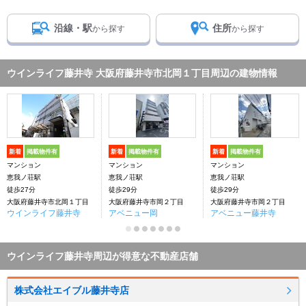
沿線・駅
住所
から探す
から探す
ウインライフ藤井寺 大阪府藤井寺市北岡１丁目周辺の建物情報
新着
掲載物件有
新着
掲載物件有
新着
掲載物件有
マンション
マンション
マンション
恵我ノ荘駅
恵我ノ荘駅
恵我ノ荘駅
徒歩27分
徒歩29分
徒歩29分
大阪府藤井寺市北岡１丁目
大阪府藤井寺市岡２丁目
大阪府藤井寺市岡２丁目
ウインライフ藤井寺
アベニュー岡
アベニュー藤井寺
ウインライフ藤井寺周辺が得意な不動産店舗
株式会社エイブル藤井寺店