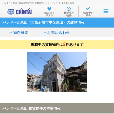
パレドール東山（大阪府堺市中区）の賃貸マンション･アパート･部屋探し情報
お部屋を探す
気になる
最近見た
保存中の
リスト
物件
条件
沿線・駅から
パレドール東山（大阪府堺市中区東山）の建物情報
住所から
物件概要
お問い合わせ
家賃相場から
2
掲載中の賃貸物件は
通勤通学時間から
件あります
物件特集から
不動産会社から
TOP
パレドール東山 賃貸物件の空室情報