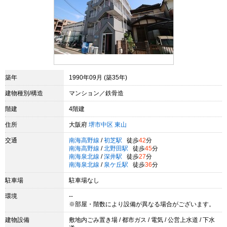
築年
1990年09月 (築35年)
建物種別/構造
マンション／鉄骨造
階建
4階建
住所
大阪府
堺市中区
東山
交通
南海高野線
/
初芝駅
徒歩
42
分
南海高野線
/
北野田駅
徒歩
45
分
南海泉北線
/
深井駅
徒歩
27
分
南海泉北線
/
泉ケ丘駅
徒歩
36
分
駐車場
駐車場なし
環境
--
※部屋・階数により設備が異なる場合がございます。
建物設備
敷地内ごみ置き場 / 都市ガス / 電気 / 公営上水道 / 下水