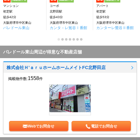
マンション
コーポ
アパート
初芝駅
北野田駅
初芝駅
徒歩42分
徒歩43分
徒歩53分
大阪府堺市中区東山
大阪府堺市中区東山
大阪府堺市中区東山
パレドール東山
カンタ－レ鴬谷Ⅰ番館
カンターレ鶯谷Ⅱ番館
パレドール東山周辺が得意な不動産店舗
株式会社Ｈ’ａｒｕホームホームメイトFC北野田店
1558
掲載物件数:
件
Webでお問合せ
電話でお問合せ