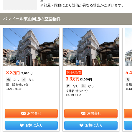
道
※部屋・階数により設備が異なる場合がございます。
パレドール東山周辺の空室物件
3.3
5.
本日の新着
万円
/3,000円
3.3
万円
/3,000円
敷
なし
礼
なし
敷
深井駅 徒歩27分
深井
敷
なし
礼
なし
1K/19.61㎡
1LD
深井駅 徒歩27分
1K/19.61㎡
お問合せ
お問合せ
お気に入り
お気に入り