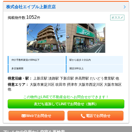
株式会社エイブル上新庄店
1052
掲載物件数:
件
オススメ
仲介手数料家賃の55%以下
駅から徒歩３分以内
多店舗展開
開店10年以上
得意沿線・駅：
上新庄駅 淡路駅 下新庄駅 井高野駅 だいどう豊里駅 他
得意エリア：
大阪市東淀川区 吹田市 摂津市 大阪市西淀川区 大阪市旭区
他
この物件はLINEで不動産会社へお問合せができます！
友だち追加してLINEでお問合せ（無料）
Webでお問合せ
電話でお問合せ