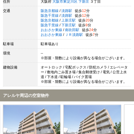
住所
大阪府
大阪市東淀川区
下新庄
３丁目
交通
阪急京都線
/
淡路駅
徒歩
12
分
阪急千里線
/
淡路駅
徒歩
12
分
阪急京都線
/
上新庄駅
徒歩
20
分
阪急千里線
/
下新庄駅
徒歩
9
分
おおさか東線
/
南吹田駅
徒歩
24
分
おおさか東線
/
ＪＲ淡路駅
徒歩
7
分
駐車場
駐車場あり
環境
--
※部屋・階数により設備が異なる場合がございます。
建物設備
オートロック / 宅配ボックス / 防犯カメラ / エレベータ
ー / 敷地内ごみ置き場 / 集合郵便受け / 電気 / 公営上水
道 / 下水道 / 駐輪場 / バイク置場
※部屋・階数により設備が異なる場合がございます。
アレルヤ周辺の空室物件