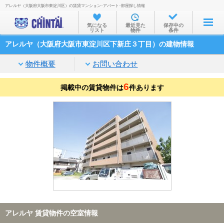
アレルヤ（大阪府大阪市東淀川区）の賃貸マンション･アパート･部屋探し情報
お部屋を探す
気になる
最近見た
保存中の
リスト
物件
条件
沿線・駅から
アレルヤ（大阪府大阪市東淀川区下新庄３丁目）の建物情報
住所から
物件概要
お問い合わせ
家賃相場から
6
掲載中の賃貸物件は
通勤通学時間から
件あります
物件特集から
不動産会社から
TOP
アレルヤ 賃貸物件の空室情報