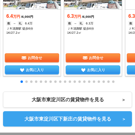
6.4
6.3
6.
万円
万円
/6,000円
/6,000円
敷
--
礼
6.4万
敷
--
礼
6.3万
敷
ＪＲ淡路駅 徒歩6分
ＪＲ淡路駅 徒歩6分
ＪＲ
1K/27.2㎡
1K/27.2㎡
1K/
お問合せ
お問合せ
お気に入り
お気に入り
大阪市東淀川区の賃貸物件を見る
＞
大阪市東淀川区下新庄の賃貸物件を見る
＞