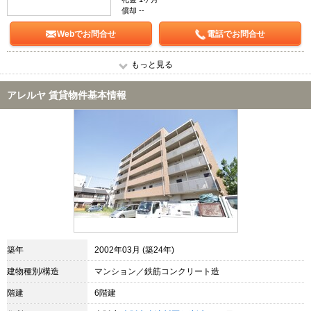
償却 --
Webでお問合せ
電話でお問合せ
もっと見る
アレルヤ 賃貸物件基本情報
築年
2002年03月 (築24年)
建物種別/構造
マンション／鉄筋コンクリート造
階建
6階建