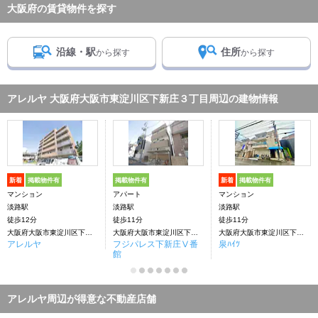
大阪府の賃貸物件を探す
沿線・駅
住所
から探す
から探す
アレルヤ 大阪府大阪市東淀川区下新庄３丁目周辺の建物情報
新着
掲載物件有
掲載物件有
新着
掲載物件有
マンション
アパート
マンション
淡路駅
淡路駅
淡路駅
徒歩12分
徒歩11分
徒歩11分
大阪府大阪市東淀川区下新庄３丁目
大阪府大阪市東淀川区下新庄３丁目
大阪府大阪市東淀川区下新庄３丁目
アレルヤ
フジパレス下新庄Ⅴ番
泉ﾊｲﾂ
館
アレルヤ周辺が得意な不動産店舗