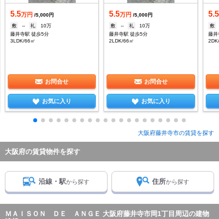
5.5
5.5
5.
万円
万円
/5,000円
/5,000円
敷
--
礼
10万
敷
--
礼
10万
敷
藤井寺駅 徒歩5分
藤井寺駅 徒歩5分
藤井
3LDK/66㎡
2LDK/66㎡
2DK
お問合せ
お問合せ
お気に入り
お気に入り
大阪府藤井寺市の賃貸を探す
大阪府の賃貸物件を探す
沿線・駅
住所
から探す
から探す
ＭＡＩＳＯＮ ＤＥ ＡＮＧＥ 大阪府藤井寺市岡1丁目周辺の建物