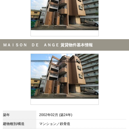
ＭＡＩＳＯＮ ＤＥ ＡＮＧＥ 賃貸物件基本情報
築年
2002年02月 (築24年)
建物種別/構造
マンション／鉄骨造