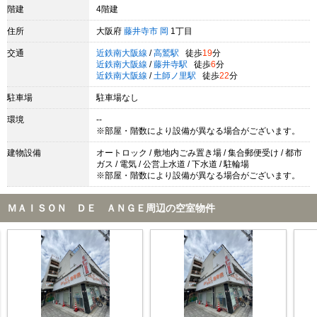
階建
4階建
住所
大阪府
藤井寺市
岡
1丁目
交通
近鉄南大阪線
/
高鷲駅
徒歩
19
分
近鉄南大阪線
/
藤井寺駅
徒歩
6
分
近鉄南大阪線
/
土師ノ里駅
徒歩
22
分
駐車場
駐車場なし
環境
--
※部屋・階数により設備が異なる場合がございます。
建物設備
オートロック / 敷地内ごみ置き場 / 集合郵便受け / 都市
ガス / 電気 / 公営上水道 / 下水道 / 駐輪場
※部屋・階数により設備が異なる場合がございます。
ＭＡＩＳＯＮ ＤＥ ＡＮＧＥ周辺の空室物件