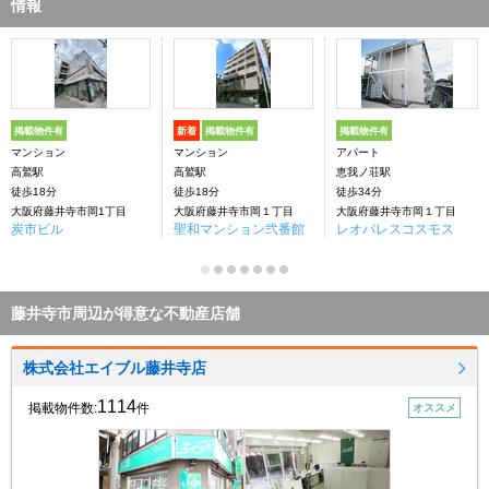
情報
掲載物件有
新着
掲載物件有
掲載物件有
マンション
マンション
アパート
高鷲駅
高鷲駅
恵我ノ荘駅
徒歩18分
徒歩18分
徒歩34分
大阪府藤井寺市岡1丁目
大阪府藤井寺市岡１丁目
大阪府藤井寺市岡１丁目
炭市ビル
聖和マンション弐番館
レオパレスコスモス
藤井寺市周辺が得意な不動産店舗
株式会社エイブル藤井寺店
1114
掲載物件数:
件
オススメ