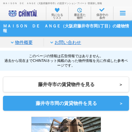
ＭＡＩＳＯＮ ＤＥ ＡＮＧＥ（大阪府藤井寺市）の賃貸マンション･アパート･部屋探し情報
お部屋を探す
気になる
最近見た
保存中の
リスト
物件
条件
沿線・駅から
ＭＡＩＳＯＮ ＤＥ ＡＮＧＥ（大阪府藤井寺市岡1丁目）の建物情
住所から
報
家賃相場から
物件概要
お問い合わせ
通勤通学時間から
このページの情報は広告情報ではありません。
過去から現在までCHINTAIネット掲載のあった物件情報を元に作成した参考ペ
物件特集から
ージです。
不動産会社から
藤井寺市の賃貸物件を見る
＞
TOP
藤井寺市岡の賃貸物件を見る
＞