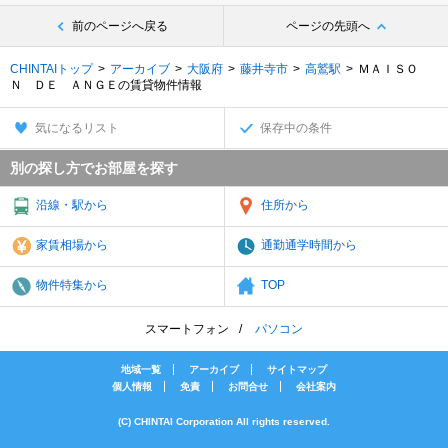
前のページへ戻る
ページの先頭へ
CHINTAIトップ
アーカイブ
大阪府
藤井寺市
高鷲駅
ＭＡＩＳＯ
Ｎ ＤＥ ＡＮＧＥの賃貸物件情報
気になるリスト
保存中の条件
別の探し方でお部屋を探す
沿線・駅から
住所から
家賃相場から
通勤通学時間から
物件特集から
TOP
スマートフォン
パソコン
地域一覧
アーカイブ
サイトマップ
個人情報
免責
お問合せ
会社案内
(C) CHINTAI Corporation All rights reserved.