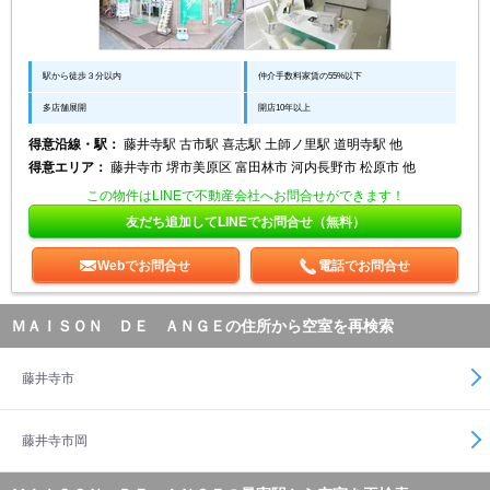
駅から徒歩３分以内
仲介手数料家賃の55%以下
多店舗展開
開店10年以上
得意沿線・駅：
藤井寺駅 古市駅 喜志駅 土師ノ里駅 道明寺駅 他
得意エリア：
藤井寺市 堺市美原区 富田林市 河内長野市 松原市 他
この物件はLINEで不動産会社へお問合せができます！
友だち追加してLINEでお問合せ（無料）
Webでお問合せ
電話でお問合せ
ＭＡＩＳＯＮ ＤＥ ＡＮＧＥの住所から空室を再検索
藤井寺市
藤井寺市岡