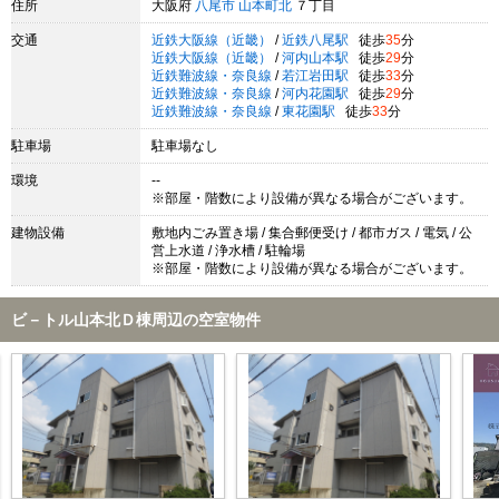
住所
大阪府
八尾市
山本町北
７丁目
交通
近鉄大阪線（近畿）
/
近鉄八尾駅
徒歩
35
分
近鉄大阪線（近畿）
/
河内山本駅
徒歩
29
分
近鉄難波線・奈良線
/
若江岩田駅
徒歩
33
分
近鉄難波線・奈良線
/
河内花園駅
徒歩
29
分
近鉄難波線・奈良線
/
東花園駅
徒歩
33
分
駐車場
駐車場なし
環境
--
※部屋・階数により設備が異なる場合がございます。
建物設備
敷地内ごみ置き場 / 集合郵便受け / 都市ガス / 電気 / 公
営上水道 / 浄水槽 / 駐輪場
※部屋・階数により設備が異なる場合がございます。
ビ－トル山本北Ｄ棟周辺の空室物件