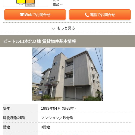
償却 --
Webでお問合せ
電話でお問合せ
もっと見る
ビ－トル山本北Ｄ棟 賃貸物件基本情報
築年
1993年04月 (築33年)
建物種別/構造
マンション／鉄骨造
階建
3階建