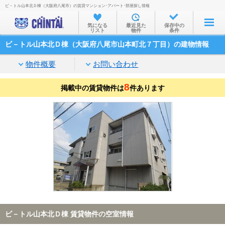
ビ－トル山本北Ｄ棟（大阪府八尾市）の賃貸マンション･アパート･部屋探し情報
お部屋を探す
気になる
最近見た
保存中の
リスト
物件
条件
沿線・駅から
ビ－トル山本北Ｄ棟（大阪府八尾市山本町北７丁目）の建物情報
住所から
物件概要
お問い合わせ
家賃相場から
8
掲載中の賃貸物件は
通勤通学時間から
件あります
物件特集から
不動産会社から
TOP
ビ－トル山本北Ｄ棟 賃貸物件の空室情報