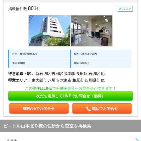
801
掲載物件数:
件
オススメ
社宅・寮対応物件あり
駅から徒歩３分以内
多店舗展開
開店10年以上
得意沿線・駅：
新石切駅 吉田駅 荒本駅 長田駅 石切駅 他
得意エリア：
東大阪市 八尾市 大東市 柏原市 四條畷市 他
この物件はLINEで不動産会社へお問合せができます！
友だち追加してLINEでお問合せ（無料）
Webでお問合せ
電話でお問合せ
ビ－トル山本北Ｄ棟の住所から空室を再検索