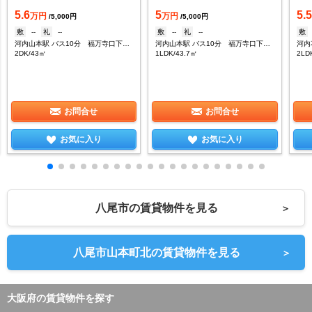
5.6
5
5.
万円
万円
/5,000円
/5,000円
敷
--
礼
--
敷
--
礼
--
敷
河内山本駅 バス10分 福万寺口下車：停歩1分
河内山本駅 バス10分 福万寺口下車：停歩1分
河内
2DK/43㎡
1LDK/43.7㎡
2LD
お問合せ
お問合せ
お気に入り
お気に入り
八尾市の賃貸物件を見る
＞
八尾市山本町北の賃貸物件を見る
＞
大阪府の賃貸物件を探す