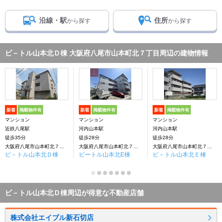
沿線・駅
住所
から探す
から探す
ビ－トル山本北Ｄ棟 大阪府八尾市山本町北７丁目周辺の建物情報
新着
掲載物件有
新着
掲載物件有
新着
掲載物件有
マンション
マンション
マンション
近鉄八尾駅
河内山本駅
河内山本駅
徒歩35分
徒歩28分
徒歩28分
大阪府八尾市山本町北７丁目
大阪府八尾市山本町北７丁目
大阪府八尾市山本町北７丁目
ビ－トル山本北Ｄ棟
ビートル山本北E棟
ビ－トル山本北Ｅ棟
ビ－トル山本北Ｄ棟周辺が得意な不動産店舗
株式会社エイブル新石切店