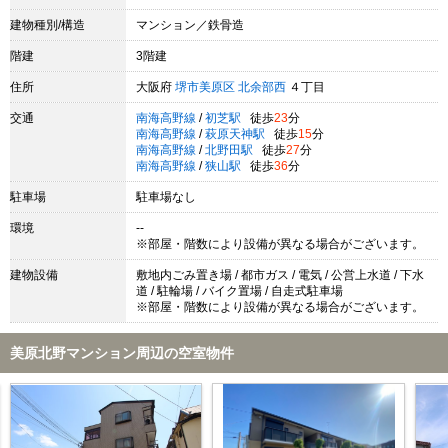
建物種別/構造
マンション／鉄骨造
階建
3階建
住所
大阪府
堺市美原区
北余部西
４丁目
交通
南海高野線
/
初芝駅
徒歩
23
分
南海高野線
/
萩原天神駅
徒歩
15
分
南海高野線
/
北野田駅
徒歩
27
分
南海高野線
/
狭山駅
徒歩
36
分
駐車場
駐車場なし
環境
--
※部屋・階数により設備が異なる場合がございます。
建物設備
敷地内ごみ置き場 / 都市ガス / 電気 / 公営上水道 / 下水
道 / 駐輪場 / バイク置場 / 自走式駐車場
※部屋・階数により設備が異なる場合がございます。
美原北野マンション周辺の空室物件