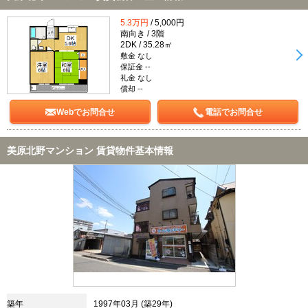
5.3万円
/ 5,000円
南向き / 3階
2DK / 35.28㎡
敷金 なし
保証金 --
礼金 なし
償却 --
Webでお問合せ
電話でお問合せ
美原北野マンション 賃貸物件基本情報
築年
1997年03月 (築29年)