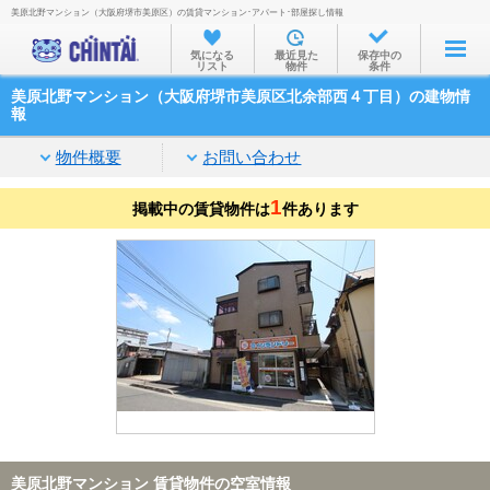
美原北野マンション（大阪府堺市美原区）の賃貸マンション･アパート･部屋探し情報
お部屋を探す
気になる
最近見た
保存中の
リスト
物件
条件
沿線・駅から
美原北野マンション（大阪府堺市美原区北余部西４丁目）の建物情
住所から
報
家賃相場から
物件概要
お問い合わせ
通勤通学時間から
1
掲載中の賃貸物件は
件あります
物件特集から
不動産会社から
TOP
美原北野マンション 賃貸物件の空室情報