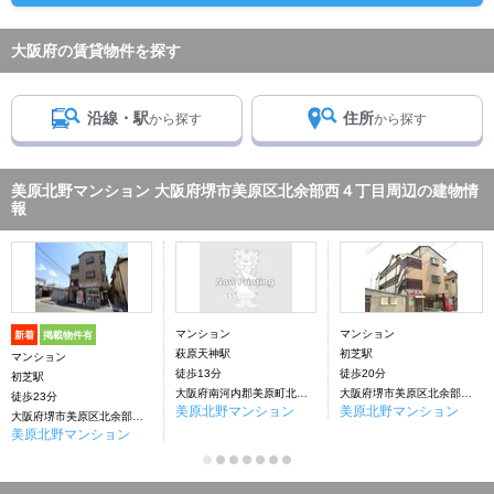
大阪府の賃貸物件を探す
沿線・駅
住所
から探す
から探す
美原北野マンション 大阪府堺市美原区北余部西４丁目周辺の建物情
報
マンション
マンション
新着
掲載物件有
萩原天神駅
初芝駅
マンション
徒歩13分
徒歩20分
初芝駅
大阪府南河内郡美原町北余部西4丁目
大阪府堺市美原区北余部西4丁目
徒歩23分
美原北野マンション
美原北野マンション
大阪府堺市美原区北余部西４丁目
美原北野マンション