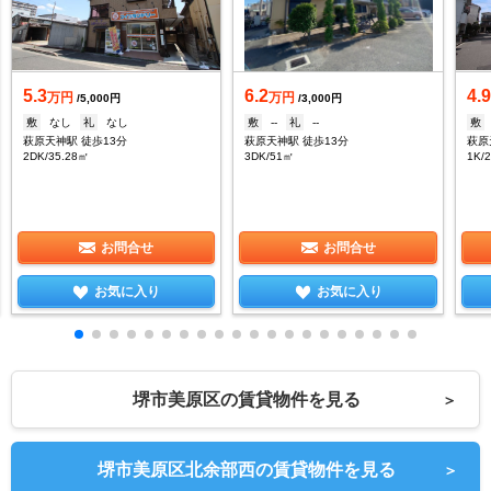
5.3
6.2
4.
万円
万円
/5,000円
/3,000円
敷
なし
礼
なし
敷
--
礼
--
敷
萩原天神駅 徒歩13分
萩原天神駅 徒歩13分
萩原
2DK/35.28㎡
3DK/51㎡
1K/
お問合せ
お問合せ
お気に入り
お気に入り
堺市美原区の賃貸物件を見る
＞
堺市美原区北余部西の賃貸物件を見る
＞