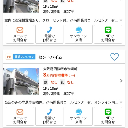
敷
なし
礼
なし
1K
18m²
3階
3階建 築27年
室内に洗濯機置場あり。クローゼット付。24時間受付コールセンター有。
初期費用・家賃カード払い可。引越会社指定(実費)。敷金・礼金0物件で
す!。ぜひお問合せください。
メールで
電話で
オンライン
LINEで
お問合せ
お問合せ
来店
お問合せ
セントハイム
PR
賃貸マンション
大阪府四條畷市米崎町
3
万円
(管理費等：--)
敷
なし
礼
なし
1K
18m²
3階
3階建 築27年
当店のみの専属専任物件。24時間受付コールセンター有。オンライン内見
対応可。南向き。家賃の支払でポイントたまります（条件あり）。初期費
用・家賃カード払い可。全居室に収納スペースあり。
メールで
電話で
オンライン
LINEで
お問合せ
お問合せ
来店
お問合せ