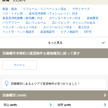
新築・築浅
リフォーム・リノベーション済み
デザイナーズ
バス・トイレ別
温水洗浄便座（ウォシュレット）付き
食器洗浄乾燥機（食洗機）付き
カウンターキッチン付き
収納重視
バリアフリー
広いワンルーム
広いリビング・ダイニングがある
ベランダ・バルコニー付き
ルーフバルコニー付き
屋上付き
ペット可・ペット相談可
楽器相談可
ピアノ相談可
DIY可
もっと見る
四條畷市米崎町の賃貸物件を建物種別に絞って探す
アパート
四條畷市にあるエリアで賃貸物件が見つかりました！
四條畷市
(368件)
岡山
南野
(88件)
(44件)