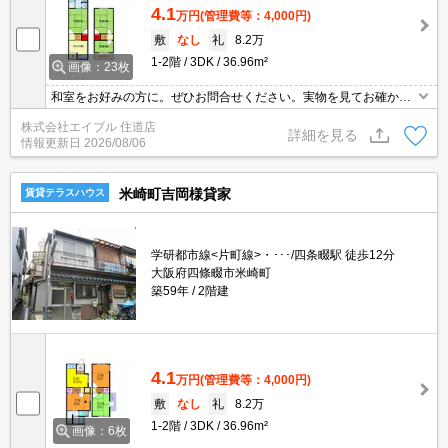
4.1
万円
(管理費等：4,000円)
敷
なし
礼
8.2万
1-2階
3DK
36.96m²
画像：23枚
和室をお好みの方に。ぜひお問合せください。実物を見てお確かめ
ください。かわいいワンちゃん・ネコちゃんも飼育OK!。ぜひお問
株式会社エイブル 住道店
い合わせください!。バス・トイレ別。TVインターホン付き。
詳細を見る
情報更新日
2026/08/06
米崎町吉岡様貸家
賃貸テラスハウス
学研都市線<片町線>・･･･/四条畷駅 徒歩12分
大阪府四條畷市米崎町
築59年
2階建
4.1
万円
(管理費等：4,000円)
敷
なし
礼
8.2万
1-2階
3DK
36.96m²
画像：6枚