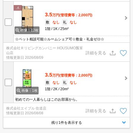
3.5
万円
(管理費等：2,000円)
敷
なし
礼
なし
1階
1K
25m²
画像：12枚
☆ペット相談可能☆ルームシェア可☆敷金・礼金ゼロ☆
株式会社Ｒリビングカンパニー HOUSUMO瓢箪
詳細を見る
山店
情報更新日
2026/08/09
3.5
万円
(管理費等：2,000円)
敷
なし
礼
なし
1階
2K
20m²
画像：1枚
初めての一人暮らしはこのお部屋から。
株式会社エイブル 住道店
詳細を見る
情報更新日
2026/08/08
残り1件を表示する