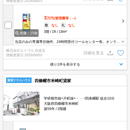
情報更新日
2026/08/03
3
万円
(管理費等：--)
敷
なし
礼
なし
3階
1K
18m²
画像：15枚
当店のみの専属専任物件。24時間受付コールセンター有。オンライ
ン内見対応可。南向き。家賃の支払でポイントたまります（条件あ
株式会社エイブル 住道店
り）。初期費用・家賃カード払い可。全居室に収納スペースあり。
詳細を見る
情報更新日
2026/08/03
残り1件を表示する
四條畷市米崎町貸家
賃貸テラスハウス
学研都市線<片町線>・･･･/四条畷駅 徒歩10分
大阪府四條畷市米崎町
築59年
2階建