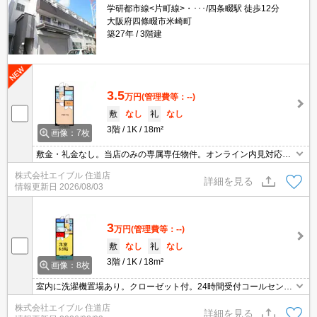
学研都市線<片町線>・･･･/四条畷駅 徒歩12分
大阪府四條畷市米崎町
築27年
3階建
3.5
万円
(管理費等：--)
敷
なし
礼
なし
3階
1K
18m²
画像：7枚
敷金・礼金なし。当店のみの専属専任物件。オンライン内見対応
可。家賃の支払でポイントたまります（条件あり）。引越会社指定
株式会社エイブル 住道店
(実費)。
詳細を見る
情報更新日
2026/08/03
3
万円
(管理費等：--)
敷
なし
礼
なし
3階
1K
18m²
画像：8枚
室内に洗濯機置場あり。クローゼット付。24時間受付コールセンタ
ー有。初期費用・家賃カード払い可。引越会社指定(実費)。敷金・
株式会社エイブル 住道店
礼金0物件です!。ぜひお問合せください。
詳細を見る