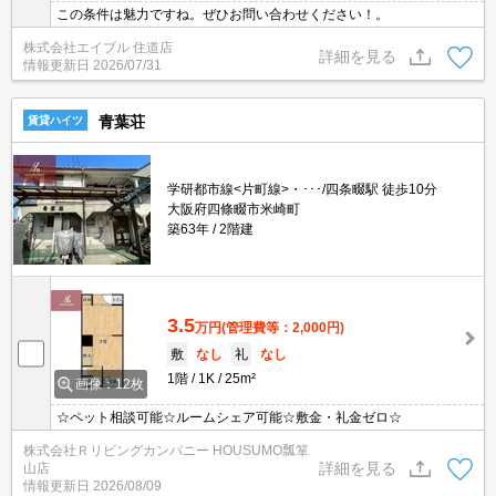
この条件は魅力ですね。ぜひお問い合わせください！。
株式会社エイブル 住道店
詳細を見る
情報更新日
2026/07/31
青葉荘
賃貸ハイツ
学研都市線<片町線>・･･･/四条畷駅 徒歩10分
大阪府四條畷市米崎町
築63年
2階建
3.5
万円
(管理費等：2,000円)
敷
なし
礼
なし
1階
1K
25m²
画像：12枚
☆ペット相談可能☆ルームシェア可能☆敷金・礼金ゼロ☆
株式会社Ｒリビングカンパニー HOUSUMO瓢箪
詳細を見る
山店
情報更新日
2026/08/09