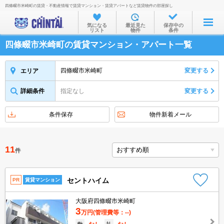
四條畷市米崎町の賃貸・不動産情報で賃貸マンション・賃貸アパートなど賃貸物件の部屋探し
お部屋を探す
気になる
最近見た
保存中の
リスト
物件
条件
沿線・駅から
四條畷市米崎町の賃貸マンション・アパート一覧
住所から
家賃相場から
四條畷市米崎町
変更する
エリア
通勤通学時間から
詳細条件
指定なし
変更する
物件特集から
条件保存
物件新着メール
不動産会社から
TOP
11
件
セントハイム
PR
賃貸マンション
大阪府四條畷市米崎町
3
万円
(管理費等：--)