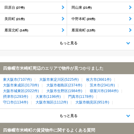
田原台
岡山東
(27件)
(21件)
美田町
中野本町
(21件)
(20件)
雁屋北町
雁屋南町
(14件)
(12件)
もっと見る
四條畷市米崎町周辺のエリアで物件が見つかりました
東大阪市(7107件)
大阪市東淀川区(5225件)
枚方市(3661件)
大阪市東成区(3170件)
大阪市都島区(2374件)
茨木市(2341件)
大阪市城東区(2022件)
大阪市生野区(1984件)
寝屋川市(1984件)
摂津市(1293件)
大東市(1196件)
門真市(1178件)
守口市(1134件)
大阪市旭区(1112件)
大阪市鶴見区(951件)
交野市(861件)
四條畷市(370件)
生駒市(365件)
もっと見る
四條畷市米崎町の賃貸物件に関するよくある質問