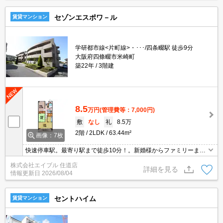
セゾンエスポワ－ル
賃貸マンション
学研都市線<片町線>・･･･/四条畷駅 徒歩9分
大阪府四條畷市米崎町
築22年
3階建
8.5
万円
(管理費等：7,000円)
敷
なし
礼
8.5万
2階
2LDK
63.44m²
画像：7枚
快速停車駅。最寄り駅まで徒歩10分！。新婚様からファミリーま
で。実物を見てお確かめください。現地待ち合わせ、物件ご案内可
株式会社エイブル 住道店
能。オンライン内見対応可。ぜひお問い合わせください!。
詳細を見る
情報更新日
2026/08/04
セントハイム
賃貸マンション