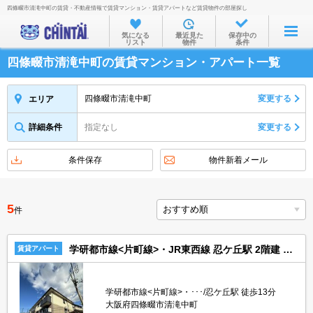
四條畷市清滝中町の賃貸・不動産情報で賃貸マンション・賃貸アパートなど賃貸物件の部屋探し
お部屋を探す
気になる
最近見た
保存中の
リスト
物件
条件
沿線・駅から
四條畷市清滝中町の賃貸マンション・アパート一覧
住所から
家賃相場から
四條畷市清滝中町
変更する
エリア
通勤通学時間から
詳細条件
指定なし
変更する
物件特集から
条件保存
物件新着メール
不動産会社から
TOP
5
件
学研都市線<片町線>・JR東西線 忍ケ丘駅 2階建 築25年
賃貸アパート
学研都市線<片町線>・･･･/忍ケ丘駅 徒歩13分
大阪府四條畷市清滝中町