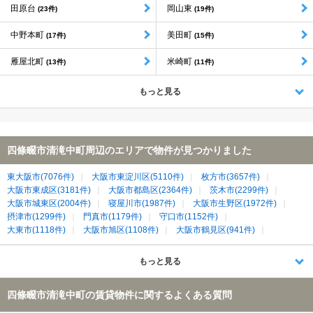
田原台
岡山東
(23件)
(19件)
中野本町
美田町
(17件)
(15件)
雁屋北町
米崎町
(13件)
(11件)
もっと見る
四條畷市清滝中町周辺のエリアで物件が見つかりました
東大阪市(7076件)
大阪市東淀川区(5110件)
枚方市(3657件)
大阪市東成区(3181件)
大阪市都島区(2364件)
茨木市(2299件)
大阪市城東区(2004件)
寝屋川市(1987件)
大阪市生野区(1972件)
摂津市(1299件)
門真市(1179件)
守口市(1152件)
大東市(1118件)
大阪市旭区(1108件)
大阪市鶴見区(941件)
交野市(810件)
生駒市(367件)
四條畷市(361件)
もっと見る
四條畷市清滝中町の賃貸物件に関するよくある質問