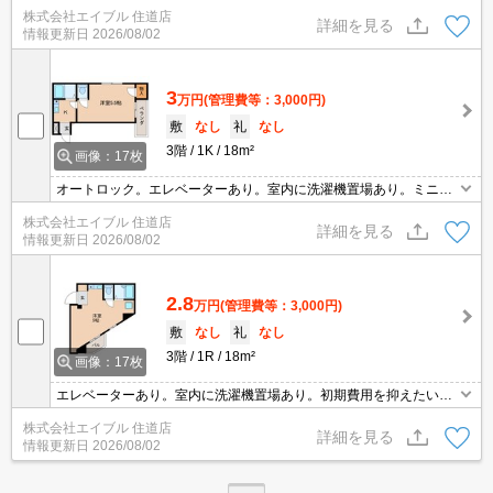
浄便座付き。TVインターホン付き。バス・トイレ別。エアコン付
株式会社エイブル 住道店
き。最上階の角部屋が空きました。IHコンロ付きで、自炊もラクラ
詳細を見る
情報更新日
2026/08/02
ク!。
3
万円
(管理費等：3,000円)
敷
なし
礼
なし
3階
1K
18m²
画像：17枚
オートロック。エレベーターあり。室内に洗濯機置場あり。ミニ冷
蔵庫付。退去時、ルームクリーニング料金33,000円。
株式会社エイブル 住道店
詳細を見る
情報更新日
2026/08/02
2.8
万円
(管理費等：3,000円)
敷
なし
礼
なし
3階
1R
18m²
画像：17枚
エレベーターあり。室内に洗濯機置場あり。初期費用を抑えたい人
におすすめ。
株式会社エイブル 住道店
詳細を見る
情報更新日
2026/08/02