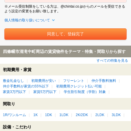
※メール受信制限をしている方は、@chintai.co.jpからのメールを受信できる
よう設定の変更をお願い致します。
個人情報の取り扱いについて
四條畷市清滝中町周辺の賃貸物件をテーマ・特集・間取りから探す
すべての特集を見る
初期費用・家賃
敷金礼金なし
初期費用が安い
フリーレント
仲介手数料無料
仲介手数料が家賃の55%以下
初期費用クレジット払い可能
家賃3万円以下
家賃5万円以下
学生割引制度（学割）対象
間取り
1R/ワンルーム
1K
1DK
1LDK
2K/2DK
2LDK
3LDK
設備・こだわり