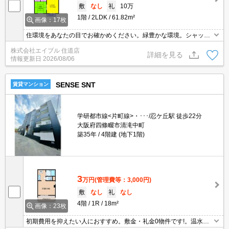
敷
なし
礼
10万
1階
2LDK
61.82m²
画像：17枚
住環境をあなたの目でお確かめください。緑豊かな環境。シャッタ
ー式雨戸付き。インターホン付き。室内に洗濯機置場あり。和室を
株式会社エイブル 住道店
お好みの方に。クローゼット付。独立洗面台が便利。
詳細を見る
情報更新日
2026/08/06
SENSE SNT
賃貸マンション
学研都市線<片町線>・･･･/忍ケ丘駅 徒歩22分
大阪府四條畷市清滝中町
築35年
4階建 (地下1階)
3
万円
(管理費等：3,000円)
敷
なし
礼
なし
4階
1R
18m²
画像：23枚
初期費用を抑えたい人におすすめ。敷金・礼金0物件です!。温水洗