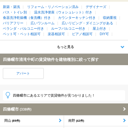
新築・築浅
リフォーム・リノベーション済み
デザイナーズ
バス・トイレ別
温水洗浄便座（ウォシュレット）付き
食器洗浄乾燥機（食洗機）付き
カウンターキッチン付き
収納重視
バリアフリー
広いワンルーム
広いリビング・ダイニングがある
ベランダ・バルコニー付き
ルーフバルコニー付き
屋上付き
ペット可・ペット相談可
楽器相談可
ピアノ相談可
DIY可
もっと見る
四條畷市清滝中町の賃貸物件を建物種別に絞って探す
アパート
四條畷市にあるエリアで賃貸物件が見つかりました！
四條畷市
(338件)
岡山
南野
(89件)
(42件)