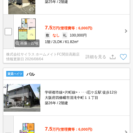
築25年
2階建
7.5
万円
(管理費等：6,000円)
敷
なし
礼
100,000円
1階
2LDK
61.82m²
画像：22枚
株式会社サイラス ホームメイトFC関目高殿店
詳細を見る
情報更新日
2026/08/04
パル
賃貸ハイツ
学研都市線<片町線>・･･･/忍ケ丘駅 徒歩12分
大阪府四條畷市清滝中町１１丁目
築26年
2階建
7.5
万円
(管理費等：6,000円)