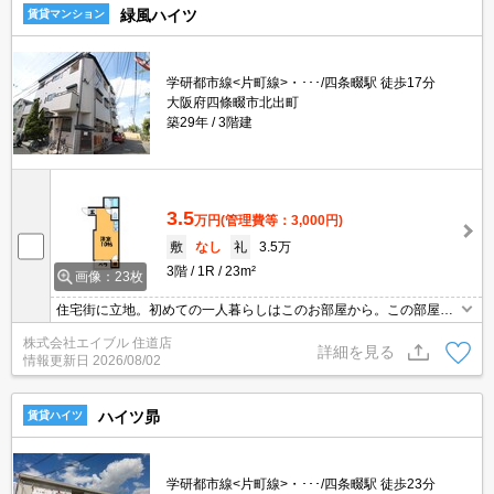
緑風ハイツ
賃貸マンション
学研都市線<片町線>・･･･/四条畷駅 徒歩17分
大阪府四條畷市北出町
築29年
3階建
3.5
万円
(管理費等：3,000円)
敷
なし
礼
3.5万
3階
1R
23m²
画像：23枚
住宅街に立地。初めての一人暮らしはこのお部屋から。この部屋で
一人暮らしをEnjoy。お風呂とトイレが別でこの家賃。初期費用を
株式会社エイブル 住道店
抑えたい人におすすめ。
詳細を見る
情報更新日
2026/08/02
ハイツ昴
賃貸ハイツ
学研都市線<片町線>・･･･/四条畷駅 徒歩23分