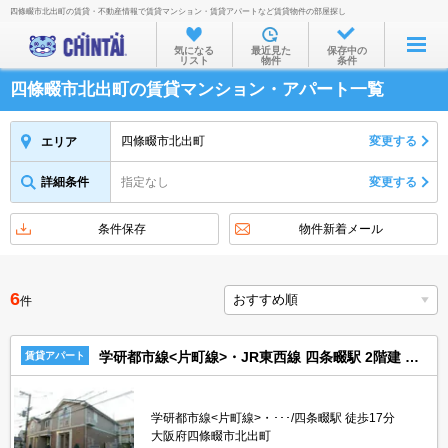
四條畷市北出町の賃貸・不動産情報で賃貸マンション・賃貸アパートなど賃貸物件の部屋探し
お部屋を探す
気になる
最近見た
保存中の
リスト
物件
条件
沿線・駅から
四條畷市北出町の賃貸マンション・アパート一覧
住所から
家賃相場から
四條畷市北出町
変更する
エリア
通勤通学時間から
詳細条件
指定なし
変更する
物件特集から
条件保存
物件新着メール
不動産会社から
TOP
6
件
学研都市線<片町線>・JR東西線 四条畷駅 2階建 築18年
賃貸アパート
学研都市線<片町線>・･･･/四条畷駅 徒歩17分
大阪府四條畷市北出町