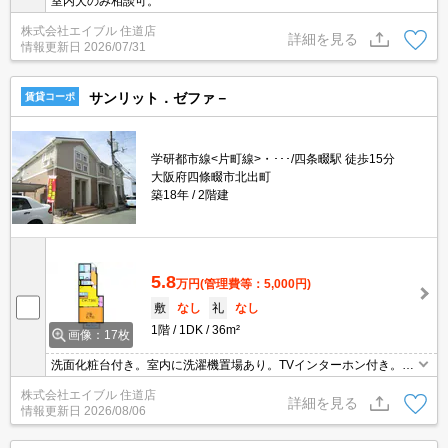
室内犬のみ相談可。
株式会社エイブル 住道店
詳細を見る
情報更新日
2026/07/31
サンリット．ゼファ－
賃貸コーポ
学研都市線<片町線>・･･･/四条畷駅 徒歩15分
大阪府四條畷市北出町
築18年
2階建
5.8
万円
(管理費等：5,000円)
敷
なし
礼
なし
1階
1DK
36m²
画像：17枚
洗面化粧台付き。室内に洗濯機置場あり。TVインターホン付き。ウ
ォークインクローゼット付き。退去時、ルームクリーニング料金46,
株式会社エイブル 住道店
200円。退去時、エアコン洗浄代16,500円。
詳細を見る
情報更新日
2026/08/06