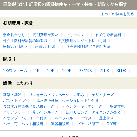
四條畷市北出町周辺の賃貸物件をテーマ・特集・間取りから探す
すべての特集を見る
初期費用・家賃
敷金礼金なし
初期費用が安い
フリーレント
仲介手数料無料
仲介手数料が家賃の55%以下
初期費用クレジット払い可能
家賃3万円以下
家賃5万円以下
学生割引制度（学割）対象
間取り
1R/ワンルーム
1K
1DK
1LDK
2K/2DK
2LDK
3LDK
設備・こだわり
新築・築浅
リフォーム・リノベーション済み
デザイナーズ
バス・トイレ別
温水洗浄便座（ウォシュレット）付き
食器洗浄乾燥機（食洗機）付き
カウンターキッチン付き
収納重視
バリアフリー
広いワンルーム
広いリビング・ダイニングがある
ベランダ・バルコニー付き
ルーフバルコニー付き
屋上付き
ペット可・ペット相談可
楽器相談可
ピアノ相談可
DIY可