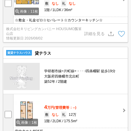
敷
なし
礼
なし
1階
1LDK
36m²
画像：11枚
☆敷金・礼金ゼロ☆セパレート☆カウンターキッチン☆
株式会社Ｒリビングカンパニー HOUSUMO瓢箪
詳細を見る
山店
情報更新日
2026/08/02
貸テラス
賃貸テラスハウス
学研都市線<片町線>・･･･/四条畷駅 徒歩19分
大阪府四條畷市北出町
築52年
2階建
4
万円
(管理費等：--)
敷
なし
礼
12万
1階
2LDK
175.5m²
画像：1枚