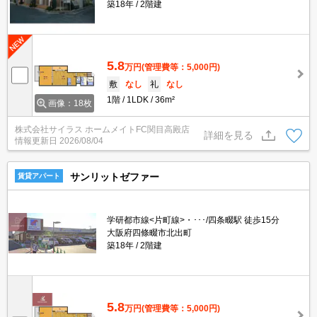
築18年
2階建
5.8
万円
(管理費等：5,000円)
敷
なし
礼
なし
1階
1LDK
36m²
画像：18枚
株式会社サイラス ホームメイトFC関目高殿店
詳細を見る
情報更新日
2026/08/04
サンリットゼファー
賃貸アパート
学研都市線<片町線>・･･･/四条畷駅 徒歩15分
大阪府四條畷市北出町
築18年
2階建
5.8
万円
(管理費等：5,000円)