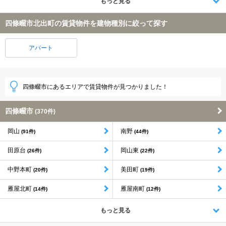
もっと見る
四條畷市北出町の賃貸物件を建物種別に絞って探す
アパート
四條畷市にあるエリアで賃貸物件が見つかりました！
四條畷市
(370件)
岡山
南野
(91件)
(44件)
田原台
岡山東
(26件)
(22件)
中野本町
美田町
(20件)
(19件)
雁屋北町
雁屋南町
(14件)
(12件)
もっと見る