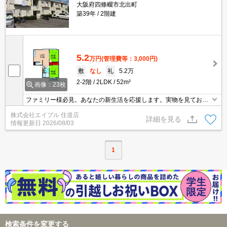
大阪府四條畷市北出町
築39年
2階建
5.2
万円
(管理費等：3,000円)
敷
なし
礼
5.2万
2-2階
2LDK
52m²
画像：23枚
ファミリー様必見。あなたの新生活を応援します。実物を見てお確
かめください。住環境をあなたの目でお確かめください。ぜひお問
株式会社エイブル 住道店
合せください。
詳細を見る
情報更新日
2026/08/03
1
検索条件を変更する