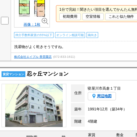
1分で完結！聞きたい項目を選んでかんたん無
初期費用
空室情報
これと似た物件
画像：1枚
仲介手数料家賃の55%以下
オンライン相談可能
南向き
洗濯物がよく乾きそうですね。
株式会社エイブル 香里園店
(072-833-1611)
忍ヶ丘マンション
賃貸マンション
寝屋川市高倉１丁目
住所
周辺地図
築年
1991年12月（築34年）
階建
4階建
家賃
敷金