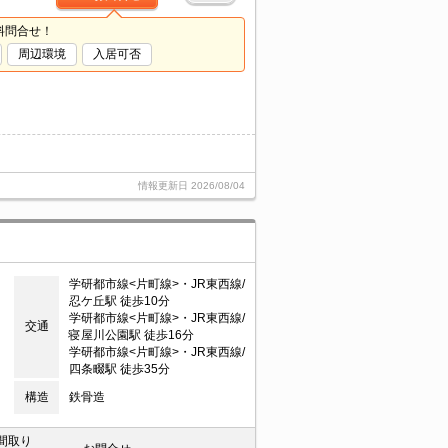
料問合せ！
周辺環境
入居可否
情報更新日
2026/08/04
学研都市線<片町線>・JR東西線/
忍ケ丘駅 徒歩10分
学研都市線<片町線>・JR東西線/
交通
寝屋川公園駅 徒歩16分
学研都市線<片町線>・JR東西線/
四条畷駅 徒歩35分
構造
鉄骨造
間取り