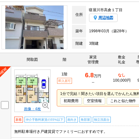
寝屋川市高倉１丁目
住所
周辺地図
築年
1998年03月（築28年）
階建
3階建
家賃
敷金
間取図
階
管理費
礼金
6.8
1階
なし
万円
100,000円
即入居可
--
1分で完結！聞きたい項目を選んでかんたん無
初期費用
空室情報
これと似た物件
画像：4枚
新着
仲介手数料家賃の55%以下
南向き
角部屋
独立洗面台
無料駐車場付き戸建賃貸でファミリーにおすすめです。