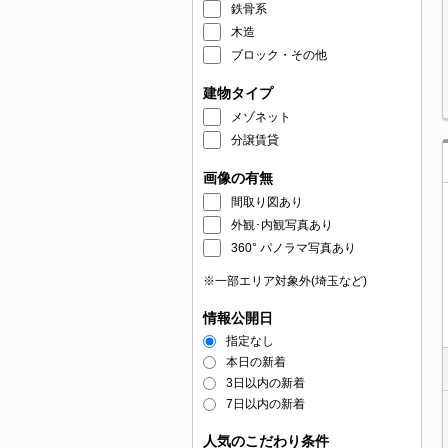
鉄骨系
木造
ブロック・その他
建物タイプ
メゾネット
分譲賃貸
画像の有無
間取り図あり
外観･内観写真あり
360° パノラマ写真あり
※一部エリア対象外(埼玉など)
情報公開日
指定なし
本日の新着
3日以内の新着
7日以内の新着
人気のこだわり条件