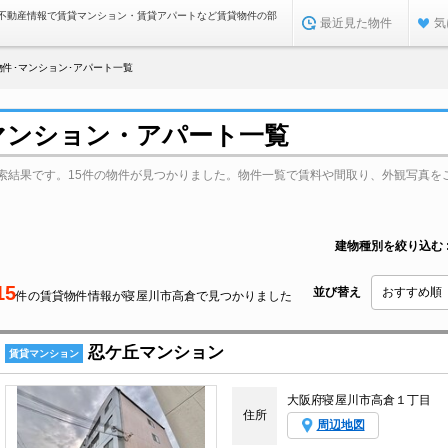
不動産情報で賃貸マンション・賃貸アパートなど賃貸物件の部
最近見た物件
気
件･マンション･アパート一覧
マンション・アパート一覧
索結果です。15件の物件が見つかりました。物件一覧で賃料や間取り、外観写真を
建物種別を絞り込む
15
並び替え
件の賃貸物件情報が寝屋川市高倉で見つかりました
忍ケ丘マンション
賃貸マンション
大阪府寝屋川市高倉１丁目
住所
周辺地図