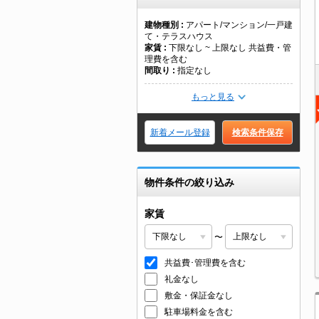
建物種別
アパート/マンション/一戸建
て・テラスハウス
家賃
下限なし ~ 上限なし 共益費・管
理費を含む
間取り
指定なし
もっと見る
新着メール登録
検索条件保存
物件条件の絞り込み
家賃
〜
共益費･管理費を含む
礼金なし
敷金・保証金なし
駐車場料金を含む