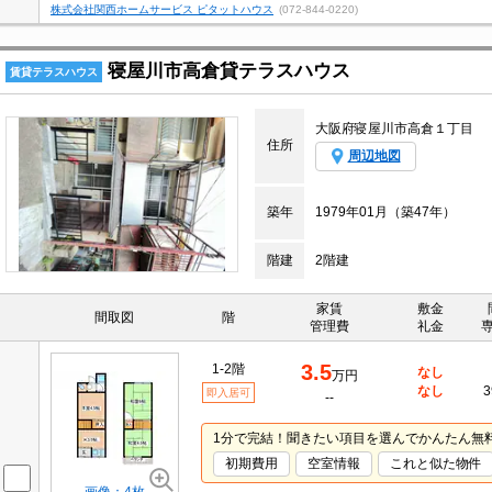
株式会社関西ホームサービス ピタットハウス
(072-844-0220)
寝屋川市高倉貸テラスハウス
賃貸テラスハウス
大阪府寝屋川市高倉１丁目
住所
周辺地図
築年
1979年01月（築47年）
階建
2階建
家賃
敷金
間取図
階
管理費
礼金
3.5
1-2階
なし
万円
なし
3
即入居可
--
1分で完結！聞きたい項目を選んでかんたん無
初期費用
空室情報
これと似た物件