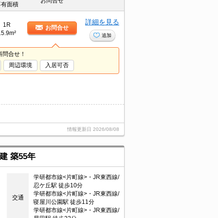
お問合せ
専有面積
詳細を見る
1R
お問合せ
15.9m²
追加
料問合せ！
周辺環境
入居可否
情報更新日
2026/08/08
建 築55年
学研都市線<片町線>・JR東西線/
忍ケ丘駅 徒歩10分
学研都市線<片町線>・JR東西線/
交通
寝屋川公園駅 徒歩11分
学研都市線<片町線>・JR東西線/