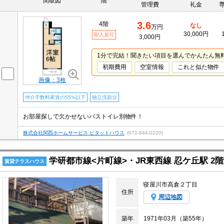
間取図
階
管理費
礼金
3.6
4階
なし
万円
30,000円
即入居可
3,000円
1分で完結！聞きたい項目を選んでかんたん無
初期費用
空室情報
これと似た物件
画像：3枚
仲介手数料家賃の55%以下
独立洗面台
お部屋探しで欠かせないバストイレ別物件！
株式会社関西ホームサービス ピタットハウス
(072-844-0220)
学研都市線<片町線>・JR東西線 忍ケ丘駅 2階
賃貸テラスハウス
寝屋川市高倉２丁目
住所
周辺地図
築年
1971年03月（築55年）