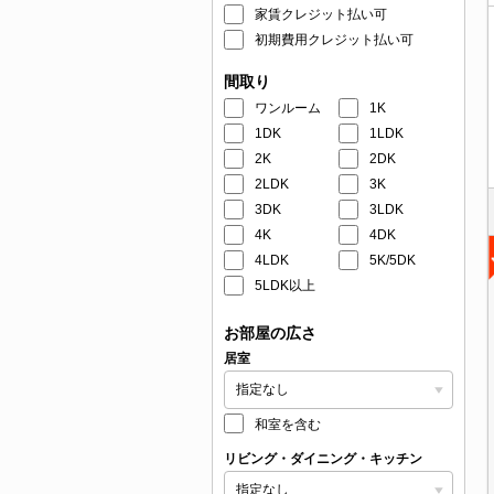
家賃クレジット払い可
初期費用クレジット払い可
間取り
ワンルーム
1K
1DK
1LDK
2K
2DK
2LDK
3K
3DK
3LDK
4K
4DK
4LDK
5K/5DK
5LDK以上
お部屋の広さ
居室
和室を含む
リビング・ダイニング・キッチン