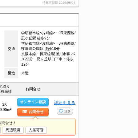
情報更新日
2026/08/08
学研都市線<片町線>・JR東西線/
忍ケ丘駅 徒歩9分
学研都市線<片町線>・JR東西線/
交通
寝屋川公園駅 徒歩18分
京阪本線・鴨東線/寝屋川市駅 バ
ス22分 忍ヶ丘駅口下車：停歩
12分
構造
木造
間取り
お問合せ
専有面積
オンライン相談
詳細を見る
3K
9.95m²
追加
お問合せ
料問合せ！
周辺環境
入居可否