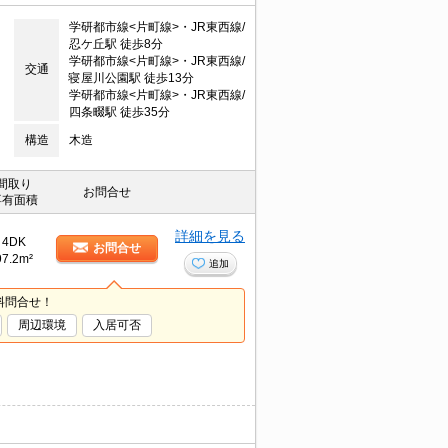
学研都市線<片町線>・JR東西線/
忍ケ丘駅 徒歩8分
学研都市線<片町線>・JR東西線/
交通
寝屋川公園駅 徒歩13分
学研都市線<片町線>・JR東西線/
四条畷駅 徒歩35分
構造
木造
間取り
お問合せ
専有面積
詳細を見る
4DK
お問合せ
97.2m²
追加
料問合せ！
周辺環境
入居可否