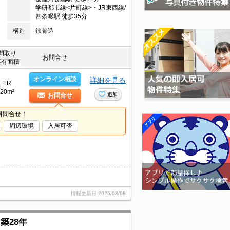
学研都市線<片町線>・JR東西線/
四条畷駅 徒歩35分
構造
鉄骨造
間取り
お問合せ
専有面積
オンライン相談
詳細を見る
1R
20m²
追加
お問合せ
料問合せ！
周辺環境
入居可否
情報更新日
2026/08/08
築28年