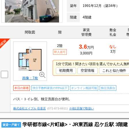
築年
1991年12月（築34年）
階建
4階建
家賃
敷金
間取図
階
管理費
礼金
3.6
2階
なし
万円
3万
即入居可
3,000円
1分で完結！聞きたい項目を選んでかんたん無
初期費用
空室情報
これと似た物件
画像：7枚
本日の新着
仲介手数料家賃の55%以下
オンライン相談可能
独立洗面台
バス・トイレ別。独立洗面台が便利。
株式会社エイブル 住道店
(072-873-8811)
※他1店舗で取扱い
学研都市線<片町線>・JR東西線 忍ケ丘駅 3階建 
賃貸一戸建て