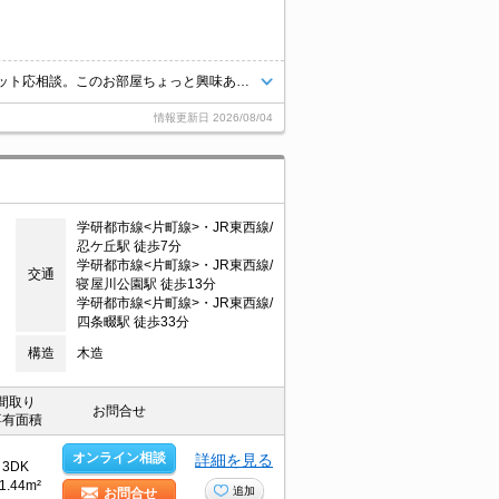
退去時清掃費38,500円。バス・トイレ別。和室の空間が落ち着きます。ペット応相談。このお部屋ちょっと興味ありませんか。あなたの新生活を応援します。お問い合わせお待ちしております。
情報更新日
2026/08/04
学研都市線<片町線>・JR東西線/
忍ケ丘駅 徒歩7分
学研都市線<片町線>・JR東西線/
交通
寝屋川公園駅 徒歩13分
学研都市線<片町線>・JR東西線/
四条畷駅 徒歩33分
構造
木造
間取り
お問合せ
専有面積
オンライン相談
詳細を見る
3DK
1.44m²
追加
お問合せ