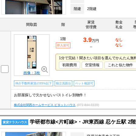
階建
2階建
家賃
敷金
間取図
階
管理費
礼金
3.9
1階
なし
万円
なし
即入居可
--
1分で完結！聞きたい項目を選んでかんたん無
初期費用
空室情報
これと似た物件
画像：3枚
仲介手数料家賃の55%以下
独立洗面台
ペット相談可
お部屋探しで欠かせないバストイレ別物件！
株式会社関西ホームサービス ピタットハウス
(072-844-0220)
学研都市線<片町線>・JR東西線 忍ケ丘駅 2階
賃貸テラスハウス