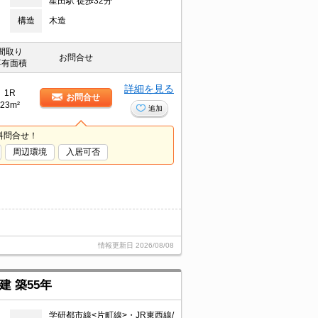
星田駅 徒歩32分
構造
木造
間取り
お問合せ
専有面積
詳細を見る
1R
お問合せ
23m²
追加
料問合せ！
周辺環境
入居可否
情報更新日
2026/08/08
建 築55年
学研都市線<片町線>・JR東西線/