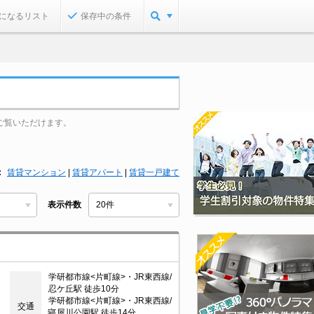
になるリスト
保存中の条件
ご覧いただけます。
賃貸マンション
|
賃貸アパート
|
賃貸一戸建て
表示件数
学研都市線<片町線>・JR東西線/
忍ケ丘駅 徒歩10分
学研都市線<片町線>・JR東西線/
交通
寝屋川公園駅 徒歩14分