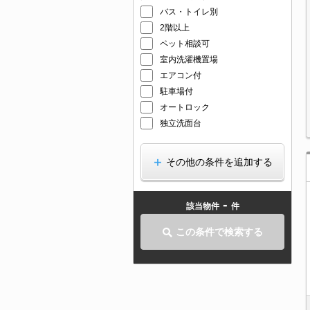
バス・トイレ別
2階以上
ペット相談可
室内洗濯機置場
エアコン付
駐車場付
オートロック
独立洗面台
その他の条件を追加する
-
該当物件
件
この条件で検索する