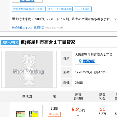
画像：4枚
仲介手数料家賃の55%以下
オンライン相談可能
ペット相談可
株式会社エイブル 寝屋川店
(072-822-4668)
仮)寝屋川市高倉１丁目貸家
賃貸一戸建て
大阪府寝屋川市高倉１丁目
住所
周辺地図
築年
1978年09月（築47年）
階建
2階建
家賃
敷金
間取図
階
管理費
礼金
5.2
1-2階
なし
万円
5.2万
5
即入居可
--