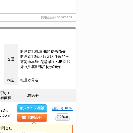
情報更新日
2026/07/28
阪急京都線/富田駅 徒歩25分
阪急京都線/総持寺駅 徒歩25分
交通
東海道本線<琵琶湖線・JR京都
線>/摂津富田駅 徒歩26分
構造
軽量鉄骨造
間取り
お問合せ
専有面積
オンライン相談
詳細を見る
2DK
3.05m²
追加
お問合せ
料問合せ！