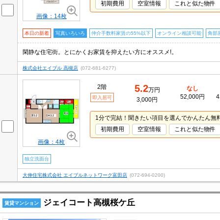
初期費用
空室情報
これと似た物件
画像：14枚
本日の新着
写真いろいろ
仲介手数料家賃の55%以下
オンライン相談可能
角部
閑静な住宅街。とにかくお家賃を抑えたい方にオススメ!。
株式会社エイブル 高槻店
(072-681-6277)
5.2
2階
なし
万円
52,000円
4
即入居可
3,000円
1分で完結！聞きたい項目を選んでかんたん無
初期費用
空室情報
これと似た物件
画像：4枚
独立洗面台
大伸住宅株式会社 エイブルネットワーク富田店
(072-694-0200)
ジェイコート高槻桜ケ丘
賃貸マンション