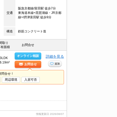
阪急京都線/富田駅 徒歩7分
交通
東海道本線<琵琶湖線・JR京都
線>/摂津富田駅 徒歩9分
構造
鉄筋コンクリート造
間取り
お問合せ
専有面積
オンライン相談
詳細を見る
3LDK
6.19m²
追加
お問合せ
料問合せ！
周辺環境
入居可否
情報更新日
2026/08/07