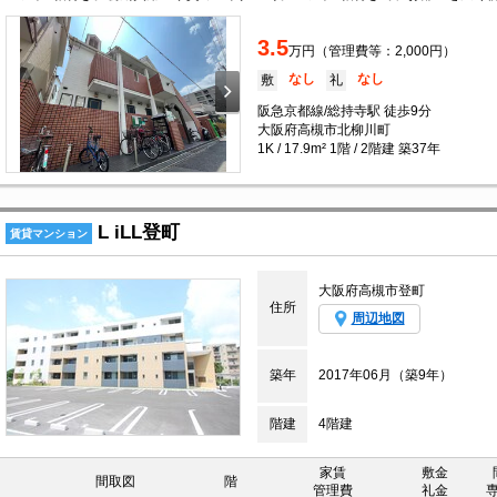
3.5
万円（管理費等：2,000円）
なし
なし
敷
礼
阪急京都線/総持寺駅 徒歩9分
大阪府高槻市北柳川町
1K / 17.9m² 1階 / 2階建 築37年
L iLL登町
賃貸マンション
大阪府高槻市登町
住所
周辺地図
築年
2017年06月（築9年）
階建
4階建
家賃
敷金
間取図
階
管理費
礼金