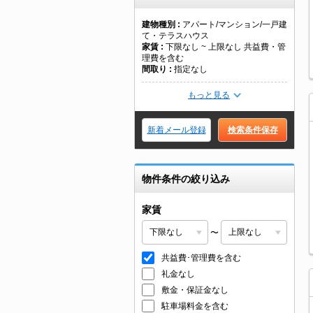
建物種別
アパート/マンション/一戸建
て・テラスハウス
家賃
下限なし ~ 上限なし 共益費・管
理費を含む
間取り
指定なし
もっと見る
新着メール登録
検索条件保存
物件条件の絞り込み
家賃
〜
共益費･管理費を含む
礼金なし
敷金・保証金なし
駐車場料金を含む