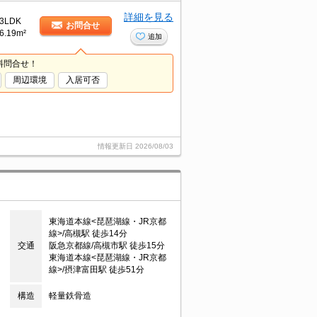
詳細を見る
3LDK
お問合せ
6.19m²
追加
料問合せ！
周辺環境
入居可否
情報更新日
2026/08/03
東海道本線<琵琶湖線・JR京都
線>/高槻駅 徒歩14分
交通
阪急京都線/高槻市駅 徒歩15分
東海道本線<琵琶湖線・JR京都
線>/摂津富田駅 徒歩51分
構造
軽量鉄骨造