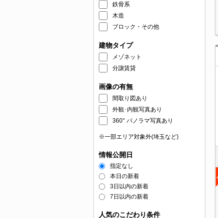
鉄骨系
木造
ブロック・その他
建物タイプ
メゾネット
分譲賃貸
画像の有無
間取り図あり
外観･内観写真あり
360° パノラマ写真あり
※一部エリア対象外(埼玉など)
情報公開日
指定なし
本日の新着
3日以内の新着
7日以内の新着
人気のこだわり条件