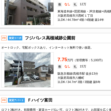
なし
12万
敷
礼
東海道本線<琵琶湖線・JR京都線>/高槻駅
大阪府高槻市川西町１丁目
1LDK / 44.78m² 4階 / 4階建 築14年
フジパレス高槻城跡公園前
PR
賃貸コーポ
オートロック。宅配ボックスあり。インターネット無料で使い放題。
7.75
万円（管理費等：5,100円）
なし
15万
敷
礼
阪急京都線/高槻市駅 徒歩13分
大阪府高槻市八幡町
1LDK / 34.7m² 3階 / 3階建 築6年
Ｆハイツ富田
PR
賃貸アパート