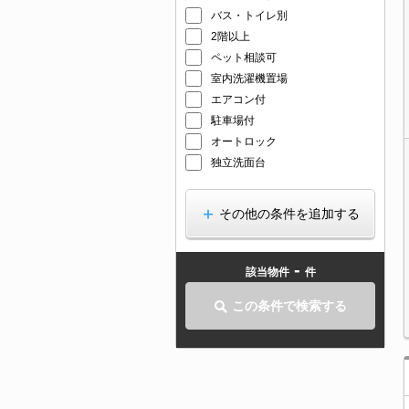
バス・トイレ別
2階以上
ペット相談可
室内洗濯機置場
エアコン付
駐車場付
オートロック
独立洗面台
その他の条件を追加する
-
該当物件
件
この条件で検索する