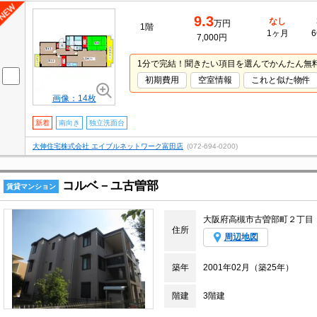
9.3
なし
万円
1階
1ヶ月
6
7,000円
1分で完結！聞きたい項目を選んでかんたん無
初期費用
空室情報
これと似た物件
画像：14枚
新着
南向き
独立洗面台
大伸住宅株式会社 エイブルネットワーク富田店
(072-694-0200)
コルベ－ユ古曽部
賃貸マンション
大阪府高槻市古曽部町２丁目
住所
周辺地図
築年
2001年02月（築25年）
階建
3階建