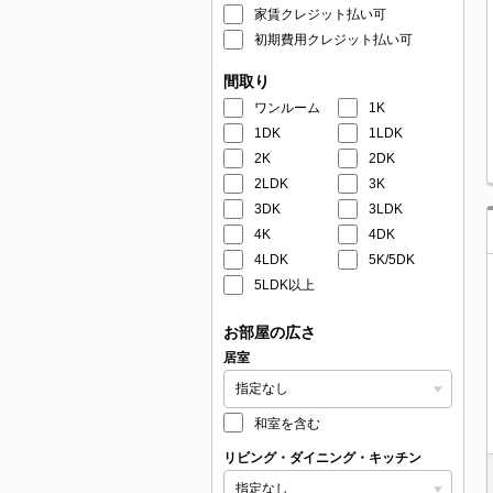
家賃クレジット払い可
初期費用クレジット払い可
間取り
ワンルーム
1K
1DK
1LDK
2K
2DK
2LDK
3K
3DK
3LDK
4K
4DK
4LDK
5K/5DK
5LDK以上
お部屋の広さ
居室
和室を含む
リビング・ダイニング・キッチン