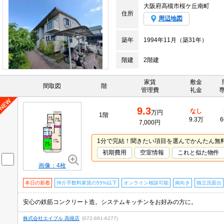
大阪府高槻市桜ケ丘南町
住所
周辺地図
築年
1994年11月（築31年）
階建
2階建
家賃
敷金
間取図
階
管理費
礼金
9.3
なし
万円
1階
9.3万
6
7,000円
1分で完結！聞きたい項目を選んでかんたん無
初期費用
空室情報
これと似た物件
画像：4枚
本日の新着
仲介手数料家賃の55%以下
オンライン相談可能
南向き
独立洗面台
安心の鉄筋コンクリート造。システムキッチンをお好みの方に。
株式会社エイブル 高槻店
(072-681-6277)