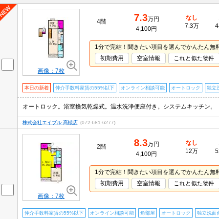
7.3
なし
万円
4階
7.3万
4
4,100円
1分で完結！聞きたい項目を選んでかんたん無
初期費用
空室情報
これと似た物件
画像：7枚
本日の新着
仲介手数料家賃の55%以下
オンライン相談可能
オートロック
独立
オートロック。浴室換気乾燥式。温水洗浄便座付き。システムキッチン。
株式会社エイブル 高槻店
(072-681-6277)
8.3
なし
万円
2階
12万
5
4,100円
1分で完結！聞きたい項目を選んでかんたん無
初期費用
空室情報
これと似た物件
画像：7枚
仲介手数料家賃の55%以下
オンライン相談可能
角部屋
オートロック
独立洗面