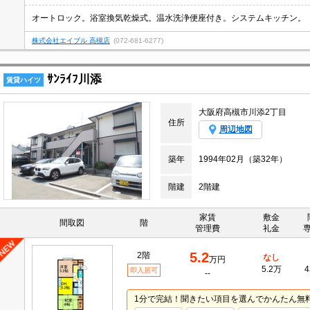
オートロック。浴室換気乾燥式。温水洗浄便座付き。システムキッチン。
株式会社エイブル 高槻店
(072-681-6277)
ｻﾝﾗｲﾌ川添
賃貸ハイツ
大阪府高槻市川添2丁目
住所
周辺地図
築年
1994年02月（築32年）
階建
2階建
家賃
敷金
間取図
階
管理費
礼金
5.2
2階
なし
万円
5.2万
4
即入居可
--
1分で完結！聞きたい項目を選んでかんたん無