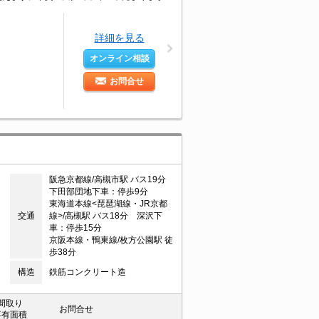
詳細を見る
オンライン相談
お問合せ
阪急京都線/高槻市駅 バス19分
下田部団地下車：停歩9分
東海道本線<琵琶湖線・JR京都
交通
線>/高槻駅 バス18分 深沢下
車：停歩15分
京阪本線・鴨東線/枚方公園駅 徒
歩38分
構造
鉄筋コンクリート造
間取り
お問合せ
専有面積