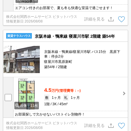
エアコン付きのお部屋で、夏も冬も快適な室温で過ごせます！
株式会社関西ホームサービス ピタットハウス
詳細を見る
情報更新日
2026/08/08
京阪本線・鴨東線 寝屋川市駅 2階建 築54年
賃貸テラスハウス
京阪本線・鴨東線/寝屋川市駅 バス15分 黒原下
車：停歩2分
寝屋川市黒原新町
築54年
2階建
4.5
万円
(管理費等：--)
敷
1ヶ月
礼
1ヶ月
1階
3K
45m²
画像：11枚
お部屋探しで欠かせないバストイレ別物件！
株式会社関西ホームサービス ピタットハウス
詳細を見る
情報更新日
2026/08/08