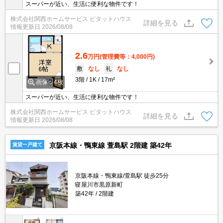
スーパーが近い、生活に便利な物件です！
株式会社関西ホームサービス ピタットハウス
詳細を見る
情報更新日
2026/08/08
2.6
万円
(管理費等：4,000円)
敷
なし
礼
なし
3階
1K
17m²
画像：4枚
スーパーが近い、生活に便利な物件です！
株式会社関西ホームサービス ピタットハウス
詳細を見る
情報更新日
2026/08/08
京阪本線・鴨東線 萱島駅 2階建 築42年
賃貸一戸建て
京阪本線・鴨東線/萱島駅 徒歩25分
寝屋川市黒原新町
築42年
2階建