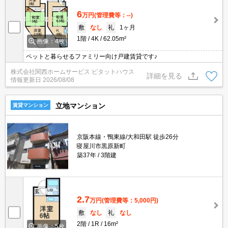
6
万円
(管理費等：--)
敷
なし
礼
1ヶ月
1階
4K
62.05m²
画像：4枚
ペットと暮らせるファミリー向け戸建賃貸です♪
株式会社関西ホームサービス ピタットハウス
詳細を見る
情報更新日
2026/08/08
立地マンション
賃貸マンション
京阪本線・鴨東線/大和田駅 徒歩26分
寝屋川市黒原新町
築37年
3階建
2.7
万円
(管理費等：5,000円)
敷
なし
礼
なし
2階
1R
16m²
画像：5枚