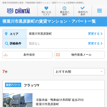
寝屋川市黒原新町の賃貸・不動産情報で賃貸マンション・賃貸アパートなど賃貸物件の部屋探し
お部屋を探す
気になる
最近見た
保存中の
リスト
物件
条件
沿線・駅から
寝屋川市黒原新町の賃貸マンション・アパート一覧
住所から
家賃相場から
寝屋川市黒原新町
変更する
エリア
通勤通学時間から
詳細条件
指定なし
変更する
物件特集から
条件保存
物件新着メール
不動産会社から
TOP
7
件
フラッツY
賃貸アパート
京阪本線・鴨東線/大和田駅 徒歩25分
寝屋川市黒原新町