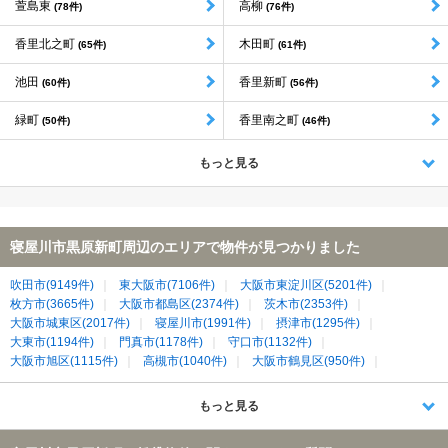
萱島東
高柳
(78件)
(76件)
香里北之町
木田町
(65件)
(61件)
池田
香里新町
(60件)
(56件)
緑町
香里南之町
(50件)
(46件)
もっと見る
寝屋川市黒原新町周辺のエリアで物件が見つかりました
吹田市(9149件)
東大阪市(7106件)
大阪市東淀川区(5201件)
枚方市(3665件)
大阪市都島区(2374件)
茨木市(2353件)
大阪市城東区(2017件)
寝屋川市(1991件)
摂津市(1295件)
大東市(1194件)
門真市(1178件)
守口市(1132件)
大阪市旭区(1115件)
高槻市(1040件)
大阪市鶴見区(950件)
交野市(863件)
四條畷市(372件)
生駒市(364件)
もっと見る