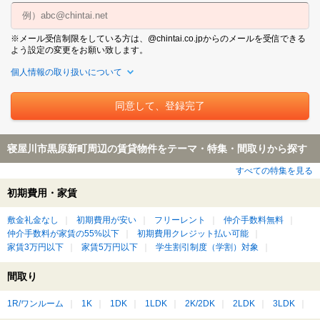
※メール受信制限をしている方は、@chintai.co.jpからのメールを受信できる
よう設定の変更をお願い致します。
個人情報の取り扱いについて
寝屋川市黒原新町周辺の賃貸物件をテーマ・特集・間取りから探す
すべての特集を見る
初期費用・家賃
敷金礼金なし
初期費用が安い
フリーレント
仲介手数料無料
仲介手数料が家賃の55%以下
初期費用クレジット払い可能
家賃3万円以下
家賃5万円以下
学生割引制度（学割）対象
間取り
1R/ワンルーム
1K
1DK
1LDK
2K/2DK
2LDK
3LDK