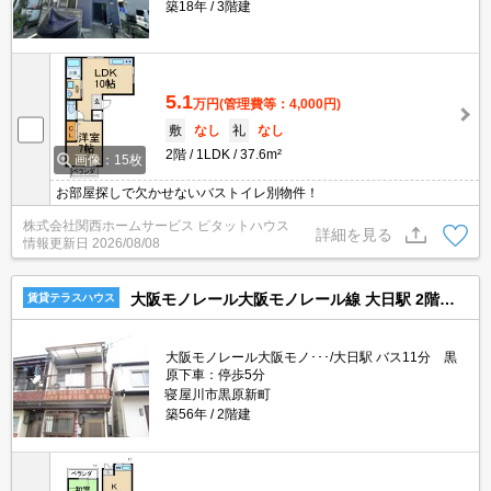
築18年
3階建
5.1
万円
(管理費等：4,000円)
敷
なし
礼
なし
2階
1LDK
37.6m²
画像：15枚
お部屋探しで欠かせないバストイレ別物件！
株式会社関西ホームサービス ピタットハウス
詳細を見る
情報更新日
2026/08/08
大阪モノレール大阪モノレール線 大日駅 2階建 築56年
賃貸テラスハウス
大阪モノレール大阪モノ･･･/大日駅 バス11分 黒
原下車：停歩5分
寝屋川市黒原新町
築56年
2階建