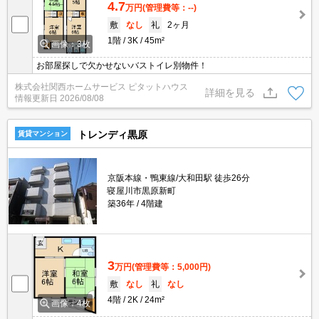
4.7
万円
(管理費等：--)
敷
なし
礼
2ヶ月
1階
3K
45m²
画像：3枚
お部屋探しで欠かせないバストイレ別物件！
株式会社関西ホームサービス ピタットハウス
詳細を見る
情報更新日
2026/08/08
トレンディ黒原
賃貸マンション
京阪本線・鴨東線/大和田駅 徒歩26分
寝屋川市黒原新町
築36年
4階建
3
万円
(管理費等：5,000円)
敷
なし
礼
なし
4階
2K
24m²
画像：4枚