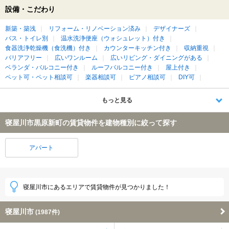
設備・こだわり
新築・築浅
リフォーム・リノベーション済み
デザイナーズ
バス・トイレ別
温水洗浄便座（ウォシュレット）付き
食器洗浄乾燥機（食洗機）付き
カウンターキッチン付き
収納重視
バリアフリー
広いワンルーム
広いリビング・ダイニングがある
ベランダ・バルコニー付き
ルーフバルコニー付き
屋上付き
ペット可・ペット相談可
楽器相談可
ピアノ相談可
DIY可
もっと見る
寝屋川市黒原新町の賃貸物件を建物種別に絞って探す
アパート
寝屋川市にあるエリアで賃貸物件が見つかりました！
寝屋川市
(1987件)