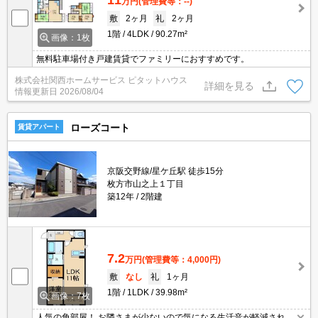
万円
(管理費等：--)
敷
2ヶ月
礼
2ヶ月
1階
4LDK
90.27m²
画像：1枚
無料駐車場付き戸建賃貸でファミリーにおすすめです。
株式会社関西ホームサービス ピタットハウス
詳細を見る
情報更新日
2026/08/04
ローズコート
賃貸アパート
京阪交野線/星ケ丘駅 徒歩15分
枚方市山之上１丁目
築12年
2階建
7.2
万円
(管理費等：4,000円)
敷
なし
礼
1ヶ月
1階
1LDK
39.98m²
画像：7枚
人気の角部屋！ お隣さまが少ないので気になる生活音が軽減されま