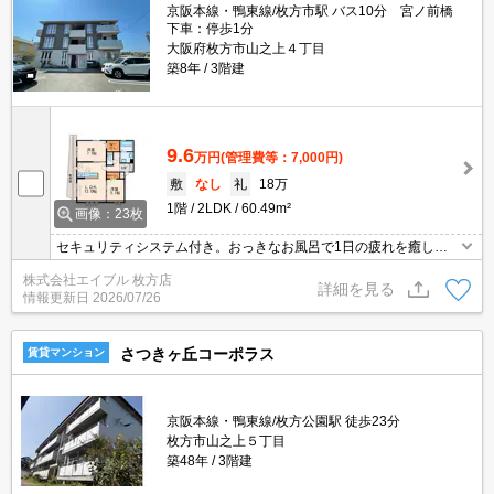
京阪本線・鴨東線/枚方市駅 バス10分 宮ノ前橋
下車：停歩1分
大阪府枚方市山之上４丁目
築8年
3階建
9.6
万円
(管理費等：7,000円)
敷
なし
礼
18万
1階
2LDK
60.49m²
画像：23枚
セキュリティシステム付き。おっきなお風呂で1日の疲れを癒して
ください。保証会社加入要(初回35,000円、月額総支払額の1％+800
株式会社エイブル 枚方店
円/月)。セキュリティシステム付き。浴室乾燥もついてますよ。
詳細を見る
情報更新日
2026/07/26
さつきヶ丘コーポラス
賃貸マンション
京阪本線・鴨東線/枚方公園駅 徒歩23分
枚方市山之上５丁目
築48年
3階建