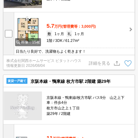
5.7
万円
(管理費等：3,000円)
敷
1ヶ月
礼
1ヶ月
1階
3DK
61.27m²
画像：15枚
日当たり良好で、洗濯物もよく乾きます！
株式会社関西ホームサービス ピタットハウス
詳細を見る
情報更新日
2026/08/04
京阪本線・鴨東線 枚方市駅 2階建 築29年
賃貸一戸建て
京阪本線・鴨東線/枚方市駅 バス9分 山之上下
車：停歩4分
枚方市山之上１丁目
築29年
2階建
11