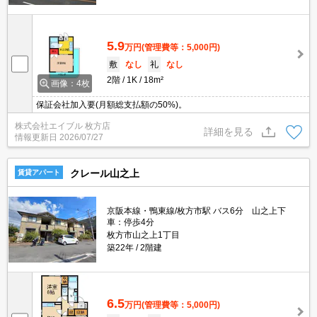
5.9
万円
(管理費等：5,000円)
敷
なし
礼
なし
2階
1K
18m²
画像：4枚
保証会社加入要(月額総支払額の50%)。
株式会社エイブル 枚方店
詳細を見る
情報更新日
2026/07/27
クレール山之上
賃貸アパート
京阪本線・鴨東線/枚方市駅 バス6分 山之上下
車：停歩4分
枚方市山之上1丁目
築22年
2階建
6.5
万円
(管理費等：5,000円)