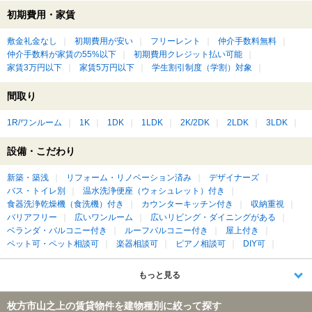
初期費用・家賃
敷金礼金なし
初期費用が安い
フリーレント
仲介手数料無料
仲介手数料が家賃の55%以下
初期費用クレジット払い可能
家賃3万円以下
家賃5万円以下
学生割引制度（学割）対象
間取り
1R/ワンルーム
1K
1DK
1LDK
2K/2DK
2LDK
3LDK
設備・こだわり
新築・築浅
リフォーム・リノベーション済み
デザイナーズ
バス・トイレ別
温水洗浄便座（ウォシュレット）付き
食器洗浄乾燥機（食洗機）付き
カウンターキッチン付き
収納重視
バリアフリー
広いワンルーム
広いリビング・ダイニングがある
ベランダ・バルコニー付き
ルーフバルコニー付き
屋上付き
ペット可・ペット相談可
楽器相談可
ピアノ相談可
DIY可
もっと見る
枚方市山之上の賃貸物件を建物種別に絞って探す