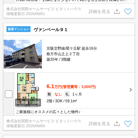
す◎
株式会社関西ホームサービス ピタットハウス
詳細を見る
情報更新日
2026/08/01
ヴァンベール９１
賃貸マンション
京阪交野線/星ケ丘駅 徒歩16分
枚方市山之上２丁目
築35年
3階建
6.1
万円
(管理費等：3,000円)
敷
なし
礼
1ヶ月
2階
3DK
59.1m²
画像：18枚
ご家族様にオススメの広々とした物件♪
株式会社関西ホームサービス ピタットハウス
詳細を見る
情報更新日
2026/08/04