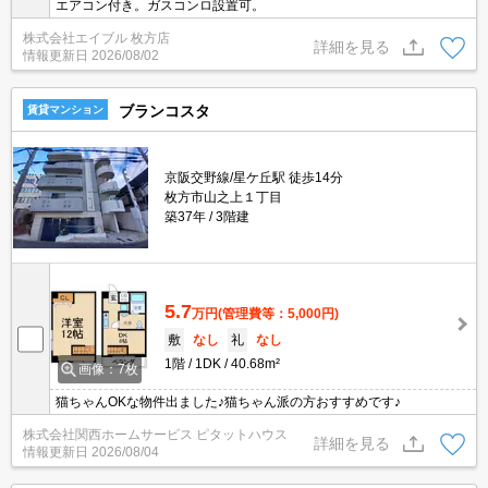
エアコン付き。ガスコンロ設置可。
株式会社エイブル 枚方店
詳細を見る
情報更新日
2026/08/02
ブランコスタ
賃貸マンション
京阪交野線/星ケ丘駅 徒歩14分
枚方市山之上１丁目
築37年
3階建
5.7
万円
(管理費等：5,000円)
敷
なし
礼
なし
1階
1DK
40.68m²
画像：7枚
猫ちゃんOKな物件出ました♪猫ちゃん派の方おすすめです♪
株式会社関西ホームサービス ピタットハウス
詳細を見る
情報更新日
2026/08/04