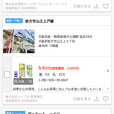
株式会社関西ホームサービス ピタットハウス
詳細を見る
情報更新日
2026/08/02
枚方市山之上戸建
賃貸一戸建て
京阪本線・鴨東線/枚方公園駅 徒歩24分
大阪府枚方市山之上５丁目
築46年
2階建
5.5
万円
(管理費等：2,000円)
敷
5万
礼
15万
1-2階
5DK
80.46m²
画像：7枚
緑豊かな住環境。こんなお部屋に住んでお友達に自慢しちゃいまし
ょう。
株式会社エイブル 香里園店
詳細を見る
情報更新日
2026/08/04
デュエット ハイツ
賃貸マンション