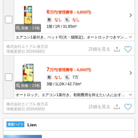
6
万円
(管理費等：4,000円)
敷
なし
礼
なし
1階
1R
31.85m²
画像：23枚
エアコン1基付き。ペット可(犬・猫限定)。オートロックつきマンシ
ョン。初期費用・家賃カード払い可。家具配置はイメ－ジです。家
株式会社エイブル 枚方店
具・調度品等は含まれません。初期費用分割払い可（保険料除
詳細を見る
情報更新日
2026/08/02
く）。
7
万円
(管理費等：4,000円)
敷
なし
礼
7万
3階
1LDK
42.73m²
画像：23枚
オートロック。エアコン1基付き。初期費用を抑えたい人におすす
め。ペット応相談。ペット飼育の場合、家賃3,000円増。実物を見
株式会社エイブル 枚方店
てお確かめください。初期費用分割払い可（保険料除く）。
詳細を見る
情報更新日
2026/08/02
Lien
賃貸ハイツ