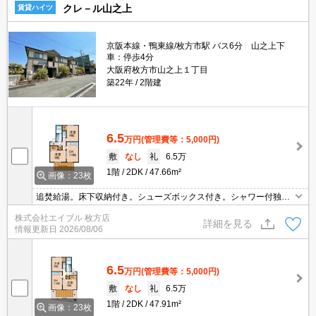
クレ－ル山之上
賃貸ハイツ
京阪本線・鴨東線/枚方市駅 バス6分 山之上下
車：停歩4分
大阪府枚方市山之上１丁目
築22年
2階建
6.5
万円
(管理費等：5,000円)
敷
なし
礼
6.5万
1階
2DK
47.66m²
画像：23枚
追焚給湯。床下収納付き。シューズボックス付き。シャワー付独立
洗面台。TVインターホン付き。ファミリー様必見。保証会社加入要
株式会社エイブル 枚方店
(初回35,000円、月額総支払額の1％+800円/月)。
詳細を見る
情報更新日
2026/08/06
6.5
万円
(管理費等：5,000円)
敷
なし
礼
6.5万
1階
2DK
47.91m²
画像：23枚