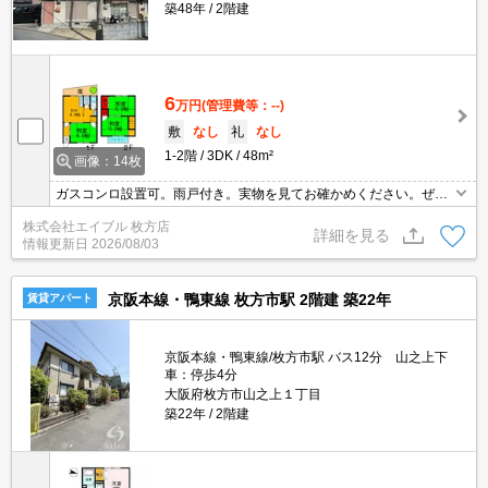
築48年
2階建
6
万円
(管理費等：--)
敷
なし
礼
なし
1-2階
3DK
48m²
画像：14枚
ガスコンロ設置可。雨戸付き。実物を見てお確かめください。ぜひ
お問合せください。初期費用分割払い可（保険料除く）。
株式会社エイブル 枚方店
詳細を見る
情報更新日
2026/08/03
京阪本線・鴨東線 枚方市駅 2階建 築22年
賃貸アパート
京阪本線・鴨東線/枚方市駅 バス12分 山之上下
車：停歩4分
大阪府枚方市山之上１丁目
築22年
2階建