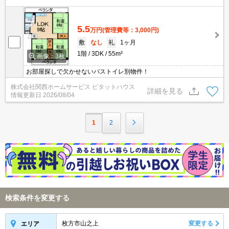
5.5
万円
(管理費等：3,000円)
敷
なし
礼
1ヶ月
1階
3DK
55m²
画像：3枚
お部屋探しで欠かせないバストイレ別物件！
株式会社関西ホームサービス ピタットハウス
詳細を見る
情報更新日
2026/08/04
1
2
検索条件を変更する
枚方市山之上
変更する
エリア