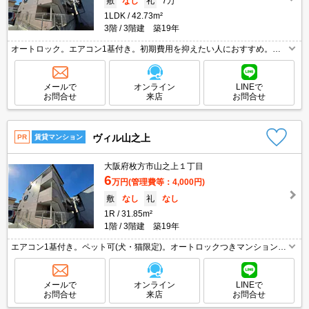
敷
なし
礼
7万
1LDK
42.73m²
3階
3階建 築19年
オートロック。エアコン1基付き。初期費用を抑えたい人におすすめ。ペ
ット応相談。ペット飼育の場合、家賃3,000円増。実物を見てお確かめく
ださい。初期費用分割払い可（保険料除く）。
メールで
オンライン
LINEで
お問合せ
来店
お問合せ
ヴィル山之上
PR
賃貸マンション
大阪府枚方市山之上１丁目
6
万円
(管理費等：4,000円)
敷
なし
礼
なし
1R
31.85m²
1階
3階建 築19年
エアコン1基付き。ペット可(犬・猫限定)。オートロックつきマンション。
初期費用・家賃カード払い可。家具配置はイメ－ジです。家具・調度品等
は含まれません。初期費用分割払い可（保険料除く）。
メールで
オンライン
LINEで
お問合せ
来店
お問合せ