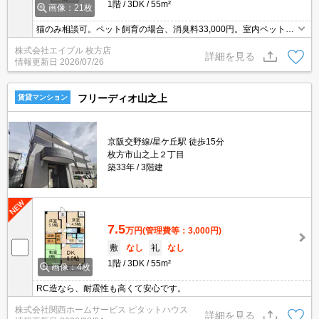
1階
3DK
55m²
画像：21枚
猫のみ相談可。ペット飼育の場合、消臭料33,000円。室内ペットと
一緒に暮らしたいあなたへ。ぜひお問い合わせください!。プロパン
株式会社エイブル 枚方店
ガスですが、都市ガスと同等の料金プランです。
詳細を見る
情報更新日
2026/07/26
フリーディオ山之上
賃貸マンション
京阪交野線/星ケ丘駅 徒歩15分
枚方市山之上２丁目
築33年
3階建
7.5
万円
(管理費等：3,000円)
敷
なし
礼
なし
1階
3DK
55m²
画像：4枚
RC造なら、耐震性も高くて安心です。
株式会社関西ホームサービス ピタットハウス
詳細を見る