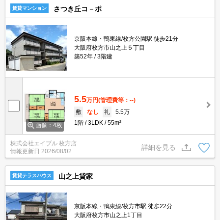
さつき丘コ－ポ
賃貸マンション
京阪本線・鴨東線/枚方公園駅 徒歩21分
大阪府枚方市山之上５丁目
築52年
3階建
5.5
万円
(管理費等：--)
敷
なし
礼
5.5万
1階
3LDK
55m²
画像：4枚
株式会社エイブル 枚方店
詳細を見る
情報更新日
2026/08/02
山之上貸家
賃貸テラスハウス
京阪本線・鴨東線/枚方市駅 徒歩22分
大阪府枚方市山之上1丁目