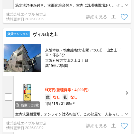
温水洗浄便座付き。洗面化粧台付き。室内に洗濯機置場あり。ぜひ
お問い合わせください!。保証会社加入要(初回35,000円、月額総支
株式会社エイブル 枚方店
払額の1％+800円/月)。
詳細を見る
情報更新日
2026/08/06
ヴィル山之上
賃貸マンション
京阪本線・鴨東線/枚方市駅 バス6分 山之上下
車：停歩3分
大阪府枚方市山之上１丁目
築19年
3階建
6
万円
(管理費等：4,000円)
敷
なし
礼
なし
1階
1R
31.85m²
画像：23枚
室内洗濯機置場。オンライン対応相談可。この部屋で一人暮らしを
Enjoy。オススメ物件。引越指定業者あり。ペットと一緒にお住ま
株式会社エイブル 枚方店
いできますよ。玄関オートロックなので安心。初期費用分割払い可
詳細を見る
情報更新日
2026/08/02
（保険料除く）。