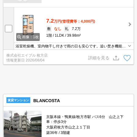
7.2
万円
(管理費等：4,000円)
敷
なし
礼
7.2万
1階
1LDK
39.98m²
画像：1枚
浴室乾燥機、室内物干し付きで雨の日も安心です。追い焚き機能付
きバス。ウォークインクローゼット付き。TVモニターホンで安心生
株式会社エイブル 枚方店
活を!。シャワー付独立洗面台。
詳細を見る
情報更新日
2026/08/04
BLANCOSTA
賃貸マンション
京阪本線・鴨東線/枚方市駅 バス6分 山之上下
車：停歩3分
大阪府枚方市山之上１丁目
築36年
3階建