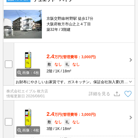
京阪交野線/村野駅 徒歩17分
大阪府枚方市山之上４丁目
築32年
3階建
2.4
万円
(管理費等：3,000円)
敷
なし
礼
なし
2階
1K
18m²
画像：4枚
お財布にやさしいお家賃です。ガスキッチン。保証会社加入要(月額
総支払額の50%)。
株式会社エイブル 枚方店
詳細を見る
情報更新日
2026/08/01
2.4
万円
(管理費等：3,000円)
敷
なし
礼
なし
3階
1K
18m²
画像：4枚