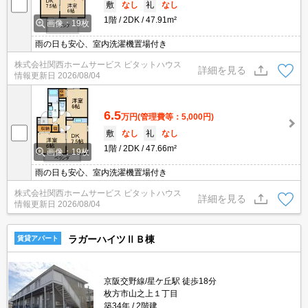
敷
なし
礼
なし
1階
2DK
47.91m²
画像：19枚
雨の日も安心、室内洗濯機置場付き
株式会社関西ホームサービス ピタットハウス
詳細を見る
情報更新日
2026/08/04
6.5
万円
(管理費等：5,000円)
敷
なし
礼
なし
1階
2DK
47.66m²
画像：19枚
雨の日も安心、室内洗濯機置場付き
株式会社関西ホームサービス ピタットハウス
詳細を見る
情報更新日
2026/08/04
ラガーハイツⅡＢ棟
賃貸アパート
京阪交野線/星ケ丘駅 徒歩18分
枚方市山之上１丁目
築34年
2階建