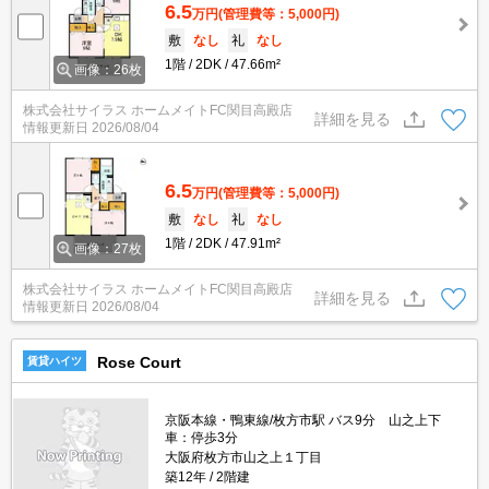
6.5
万円
(管理費等：5,000円)
敷
なし
礼
なし
1階
2DK
47.66m²
画像：26枚
株式会社サイラス ホームメイトFC関目高殿店
詳細を見る
情報更新日
2026/08/04
6.5
万円
(管理費等：5,000円)
敷
なし
礼
なし
1階
2DK
47.91m²
画像：27枚
株式会社サイラス ホームメイトFC関目高殿店
詳細を見る
情報更新日
2026/08/04
Rose Court
賃貸ハイツ
京阪本線・鴨東線/枚方市駅 バス9分 山之上下
車：停歩3分
大阪府枚方市山之上１丁目
築12年
2階建