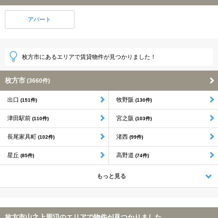
アパート
枚方市にあるエリアで賃貸物件が見つかりました！
枚方市
(3660件)
出口
牧野阪
(151件)
(130件)
津田駅前
宮之阪
(110件)
(103件)
長尾家具町
渚西
(102件)
(99件)
星丘
高野道
(85件)
(74件)
もっと見る
枚方市山之上周辺のエリアで物件が見つかりました