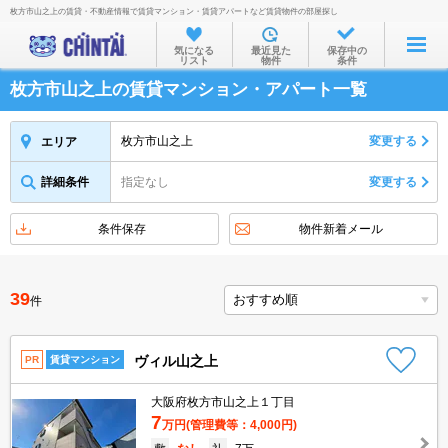
枚方市山之上の賃貸・不動産情報で賃貸マンション・賃貸アパートなど賃貸物件の部屋探し
お部屋を探す
気になる
最近見た
保存中の
リスト
物件
条件
沿線・駅から
枚方市山之上の賃貸マンション・アパート一覧
住所から
家賃相場から
枚方市山之上
変更する
エリア
通勤通学時間から
詳細条件
指定なし
変更する
物件特集から
条件保存
物件新着メール
不動産会社から
TOP
39
件
ヴィル山之上
PR
賃貸マンション
大阪府枚方市山之上１丁目
7
万円
(管理費等：4,000円)