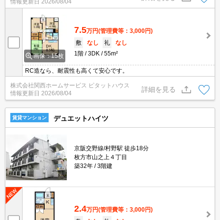
情報更新日
2026/08/04
7.5
万円
(管理費等：3,000円)
敷
なし
礼
なし
1階
3DK
55m²
画像：15枚
RC造なら、耐震性も高くて安心です。
株式会社関西ホームサービス ピタットハウス
詳細を見る
情報更新日
2026/08/04
デュエットハイツ
賃貸マンション
京阪交野線/村野駅 徒歩18分
枚方市山之上４丁目
築32年
3階建
2.4
万円
(管理費等：3,000円)