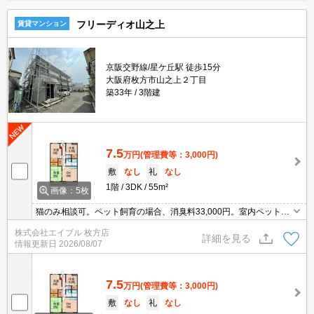
フリーディオ山之上
賃貸マンション
京阪交野線/星ケ丘駅 徒歩15分
大阪府枚方市山之上２丁目
築33年
3階建
7.5
万円
(管理費等：3,000円)
敷
なし
礼
なし
1階
3DK
55m²
画像：5枚
猫のみ相談可。ペット飼育の場合、消臭料33,000円。室内ペットと
一緒に暮らしたいあなたへ。ぜひお問い合わせください!。プロパン
株式会社エイブル 枚方店
ガスですが、都市ガスと同等の料金プランです。
詳細を見る
情報更新日
2026/08/07
7.5
万円
(管理費等：3,000円)
敷
なし
礼
なし