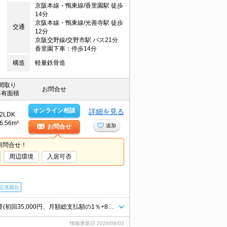
京阪本線・鴨東線/香里園駅 徒歩
14分
京阪本線・鴨東線/光善寺駅 徒歩
交通
12分
京阪交野線/交野市駅 バス21分
香里園下車：停歩14分
構造
軽量鉄骨造
間取り
お問合せ
専有面積
オンライン相談
詳細を見る
2LDK
6.56m²
追加
お問合せ
料問合せ！
周辺環境
入居可否
立洗面台
新婚様のスイートホームに。一坪タイプもお風呂が大人気。保証会社加入要(初回35,000円、月額総支払額の1％+800円/月)。インターネット無料で使い放題。ICロック電池2,750円(契約時)。
情報更新日
2026/08/02