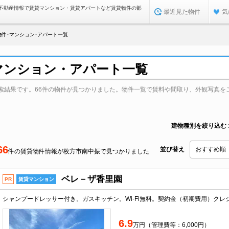
不動産情報で賃貸マンション・賃貸アパートなど賃貸物件の部
最近見た物件
気
件･マンション･アパート一覧
マンション・アパート一覧
索結果です。66件の物件が見つかりました。物件一覧で賃料や間取り、外観写真を
建物種別を絞り込む
66
並び替え
件の賃貸物件情報が枚方市南中振で見つかりました
ベレ－ザ香里園
PR
賃貸マンション
6.9
万円（管理費等：6,000円）