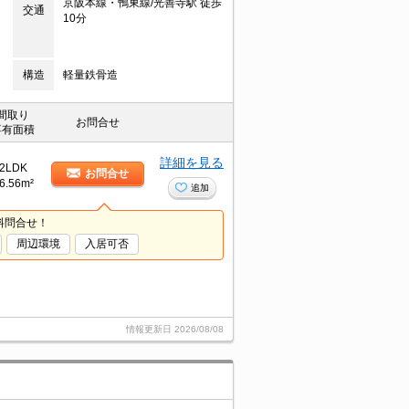
京阪本線・鴨東線/光善寺駅 徒歩
交通
10分
構造
軽量鉄骨造
間取り
お問合せ
専有面積
詳細を見る
2LDK
お問合せ
6.56m²
追加
料問合せ！
周辺環境
入居可否
情報更新日
2026/08/08