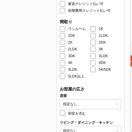
家賃クレジット払い可
初期費用クレジット払い可
間取り
ワンルーム
1K
1DK
1LDK
2K
2DK
2LDK
3K
3DK
3LDK
4K
4DK
4LDK
5K/5DK
5LDK以上
お部屋の広さ
居室
和室を含む
リビング・ダイニング・キッチン