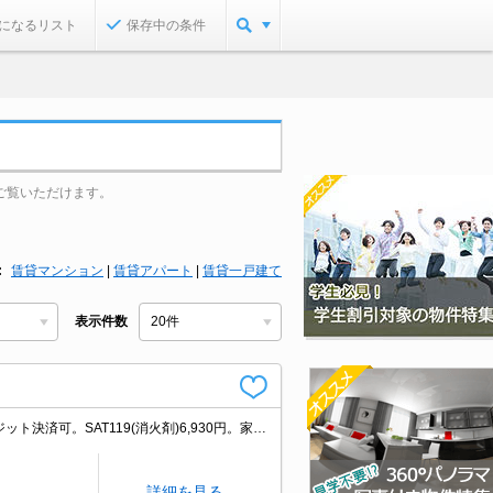
になるリスト
保存中の条件
ご覧いただけます。
賃貸マンション
|
賃貸アパート
|
賃貸一戸建て
表示件数
シャンプードレッサー付き。ガスキッチン。Wi-Fi無料。契約金（初期費用）クレジット決済可。SAT119(消火剤)6,930円。家具配置はイメ－ジです。家具・調度品等は含まれません。
詳細を見る