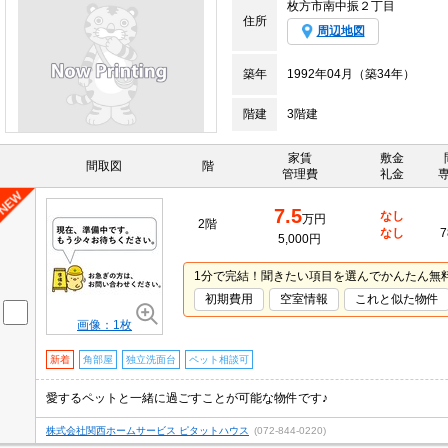
枚方市南中振２丁目
住所
周辺地図
築年
1992年04月（築34年）
階建
3階建
家賃
敷金
間取図
階
管理費
礼金
7.5
なし
万円
2階
なし
7
5,000円
1分で完結！聞きたい項目を選んでかんたん無
初期費用
空室情報
これと似た物件
画像：1枚
新着
角部屋
独立洗面台
ペット相談可
愛するペットと一緒に過ごすことが可能な物件です♪
株式会社関西ホームサービス ピタットハウス
(072-844-0220)