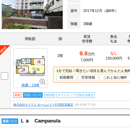
築年
2017年12月（築8年）
階建
3階建
家賃
敷金
間取図
階
管理費
礼金
9.6
なし
万円
2階
150,000円
5
7,000円
1分で完結！聞きたい項目を選んでかんたん無
初期費用
空室情報
これと似た物件
画像：19枚
新着
写真いろいろ
角部屋
オートロック
独立洗面台
株式会社サイラス ホームメイトFC関目高殿店
(06-6180-7718)
Ｌａ Campanula
賃貸ハイツ