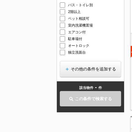
バス・トイレ別
2階以上
ペット相談可
室内洗濯機置場
エアコン付
駐車場付
オートロック
独立洗面台
その他の条件を追加する
-
該当物件
件
この条件で検索する