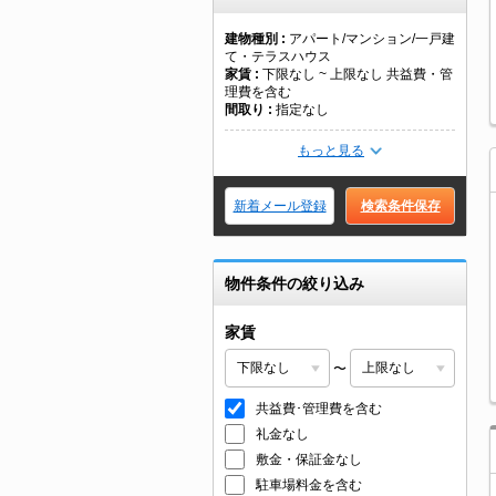
建物種別
アパート/マンション/一戸建
て・テラスハウス
家賃
下限なし ~ 上限なし 共益費・管
理費を含む
間取り
指定なし
もっと見る
新着メール登録
検索条件保存
物件条件の絞り込み
家賃
〜
共益費･管理費を含む
礼金なし
敷金・保証金なし
駐車場料金を含む