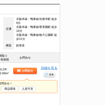
京阪本線・鴨東線/光善寺駅 徒歩
9分
京阪本線・鴨東線/香里園駅 徒歩
交通
16分
京阪本線・鴨東線/枚方公園駅 徒
歩31分
構造
鉄骨造
間取り
お問合せ
専有面積
詳細を見る
1LDK
お問合せ
0.99m²
追加
料問合せ！
周辺環境
入居可否