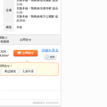
京阪本線・鴨東線/香里園駅 徒歩
11分
京阪本線・鴨東線/光善寺駅 徒歩
交通
11分
京阪本線・鴨東線/枚方公園駅 徒
歩34分
構造
木造
間取り
お問合せ
専有面積
詳細を見る
3DK
お問合せ
8.84m²
追加
料問合せ！
周辺環境
入居可否
情報更新日
2026/08/06