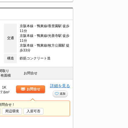
京阪本線・鴨東線/香里園駅 徒歩
11分
京阪本線・鴨東線/光善寺駅 徒歩
交通
11分
京阪本線・鴨東線/枚方公園駅 徒
歩33分
構造
鉄筋コンクリート造
間取り
お問合せ
専有面積
詳細を見る
1K
お問合せ
27.6m²
追加
料問合せ！
周辺環境
入居可否