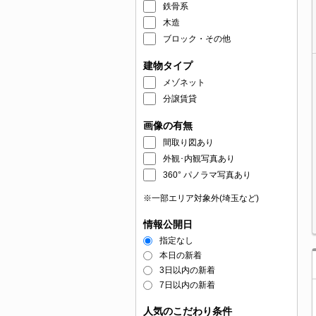
鉄骨系
木造
ブロック・その他
建物タイプ
メゾネット
分譲賃貸
画像の有無
間取り図あり
外観･内観写真あり
360° パノラマ写真あり
※一部エリア対象外(埼玉など)
情報公開日
指定なし
本日の新着
3日以内の新着
7日以内の新着
人気のこだわり条件