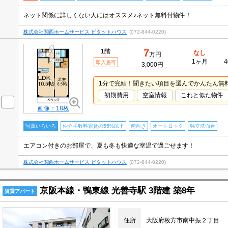
ネット関係に詳しくない人にはオススメ♪ネット無料付物件！
株式会社関西ホームサービス ピタットハウス
(072-844-0220)
7
1階
なし
万円
1ヶ月
4
即入居可
3,000円
1分で完結！聞きたい項目を選んでかんたん無
初期費用
空室情報
これと似た物件
画像：18枚
写真いろいろ
仲介手数料家賃の55%以下
南向き
オートロック
独立洗面台
エアコン付きのお部屋で、夏も冬も快適な室温で過ごせます！
株式会社関西ホームサービス ピタットハウス
(072-844-0220)
京阪本線・鴨東線 光善寺駅 3階建 築8年
賃貸アパート
住所
大阪府枚方市南中振２丁目