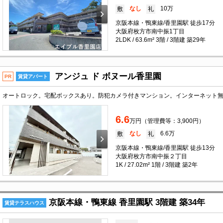
なし
10万
敷
礼
京阪本線・鴨東線/香里園駅 徒歩17分
大阪府枚方市南中振1丁目
2LDK / 63.6m² 3階 / 3階建 築29年
アンジュ ド ボヌール香里園
PR
賃貸アパート
6.6
万円（管理費等：3,900円）
なし
6.6万
敷
礼
京阪本線・鴨東線/香里園駅 徒歩13分
大阪府枚方市南中振２丁目
1K / 27.02m² 1階 / 3階建 築2年
京阪本線・鴨東線 香里園駅 3階建 築34年
賃貸テラスハウス