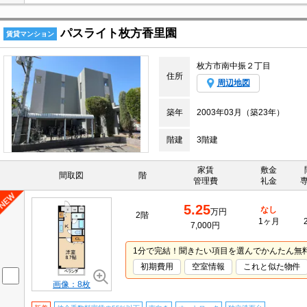
パスライト枚方香里園
賃貸マンション
枚方市南中振２丁目
住所
周辺地図
築年
2003年03月（築23年）
階建
3階建
家賃
敷金
間取図
階
管理費
礼金
5.25
なし
万円
2階
1ヶ月
7,000円
1分で完結！聞きたい項目を選んでかんたん無
初期費用
空室情報
これと似た物件
画像：8枚