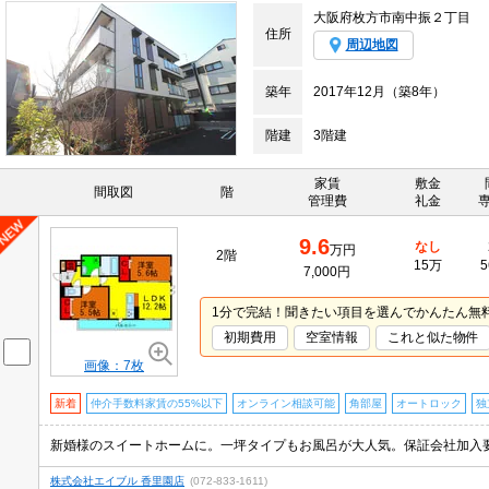
大阪府枚方市南中振２丁目
住所
周辺地図
築年
2017年12月（築8年）
階建
3階建
家賃
敷金
間取図
階
管理費
礼金
9.6
なし
万円
2階
15万
5
7,000円
1分で完結！聞きたい項目を選んでかんたん無
初期費用
空室情報
これと似た物件
画像：7枚
新着
仲介手数料家賃の55%以下
オンライン相談可能
角部屋
オートロック
独
株式会社エイブル 香里園店
(072-833-1611)