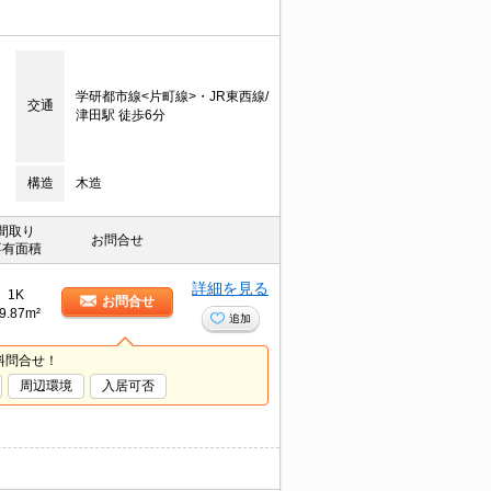
学研都市線<片町線>・JR東西線/
交通
津田駅 徒歩6分
構造
木造
間取り
お問合せ
専有面積
詳細を見る
1K
お問合せ
9.87m²
追加
料問合せ！
周辺環境
入居可否