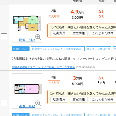
管理費
礼金
4.9
2階
なし
万円
なし
即入居可
3,000円
1分で完結！聞きたい項目を選んでかんたん無
初期費用
空室情報
これと似た物件
画像：24枚
写真いろいろ
初期費用クレジット払い可（※条件要確認）
オンライン相談可能
JR津田駅より徒歩8分の場所にあるお部屋です！スーパーやコンビニも近
有限会社啓友エステート エイブルネットワーク交野店
(072-808-7666)
3
3階
なし
万円
1ヶ月
即入居可
5,000円
1分で完結！聞きたい項目を選んでかんたん無
初期費用
空室情報
これと似た物件
画像：16枚
写真いろいろ
初期費用クレジット払い可（※条件要確認）
オンライン相談可能