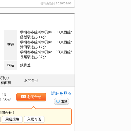
情報更新日
2026/08/06
学研都市線<片町線>・JR東西線/
藤阪駅 徒歩14分
学研都市線<片町線>・JR東西線/
交通
津田駅 徒歩17分
学研都市線<片町線>・JR東西線/
長尾駅 徒歩37分
構造
鉄骨造
間取り
お問合せ
専有面積
詳細を見る
1R
お問合せ
1.85m²
追加
料問合せ！
周辺環境
入居可否