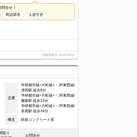
料問合せ！
周辺環境
入居可否
情報更新日
2026/08/07
学研都市線<片町線>・JR東西線/
津田駅 徒歩8分
学研都市線<片町線>・JR東西線/
交通
藤阪駅 徒歩14分
学研都市線<片町線>・JR東西線/
長尾駅 徒歩34分
構造
鉄筋コンクリート造
間取り
お問合せ