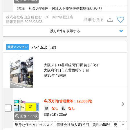
《敷金・礼金0円物件・保証人不要物件多数取扱いあり》
株式会社谷山企画 住む→ズ 四ツ橋堀江店
詳細を見る
情報更新日
2026/08/03
残り8件を表示する
ハイムよしの
賃貸マンション
大阪メトロ谷町線/守口駅 徒歩13分
大阪府守口市八雲西町２丁目
築35年
3階建
4.3
万円
(管理費等：12,000円)
敷
なし
礼
なし
3階
1K
23m²
画像：23枚
単身赴任の方にオススメ。保証会社加入要(初回、賃料の50%、更新
保証料10,000円)。