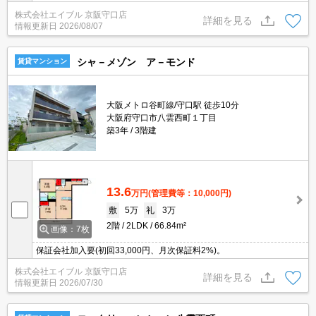
株式会社エイブル 京阪守口店
詳細を見る
情報更新日
2026/08/07
シャ－メゾン ア－モンド
賃貸マンション
大阪メトロ谷町線/守口駅 徒歩10分
大阪府守口市八雲西町１丁目
築3年
3階建
13.6
万円
(管理費等：10,000円)
敷
5万
礼
3万
2階
2LDK
66.84m²
画像：7枚
保証会社加入要(初回33,000円、月次保証料2%)。
株式会社エイブル 京阪守口店
詳細を見る
情報更新日
2026/07/30