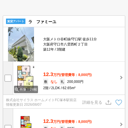
ラ ファミーユ
賃貸アパート
大阪メトロ谷町線/守口駅 徒歩11分
大阪府守口市八雲西町２丁目
築12年
3階建
12.3
万円
(管理費等：8,000円)
敷
なし
礼
200,000円
2階
2LDK
62.65m²
画像：28枚
株式会社サイラス ホームメイトFC塚本駅前店
詳細を見る
情報更新日
2026/08/07
12.3
万円
(管理費等：8,000円)