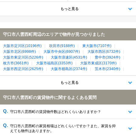
もっと見る
守口市八雲西町周辺のエリアで物件が見つかりました
大阪市淀川区(10196件)
吹田市(9188件)
東大阪市(7107件)
大阪市北区(6998件)
大阪市中央区(6907件)
大阪市西区(6732件)
大阪市東淀川区(5226件)
大阪市浪速区(4531件)
豊中市(3924件)
枚方市(3661件)
大阪市福島区(3353件)
大阪市東成区(3170件)
大阪市西淀川区(2625件)
大阪市都島区(2374件)
茨木市(2340件)
大阪市城東区(2022件)
大阪市天王寺区(1993件)
大阪市生野区(1985件)
寝屋川市(1984件)
摂津市(1293件)
もっと見る
大東市(1196件)
門真市(1178件)
守口市(1134件)
大阪市港区(1130件)
大阪市旭区(1111件)
大阪市鶴見区(951件)
守口市八雲西町の賃貸物件に関するよくある質問
箕面市(871件)
大阪市大正区(496件)
四條畷市(370件)
大阪市此花区(284件)
守口市八雲西町の賃貸物件数はどれくらいありますか？
守口市八雲西町の家賃相場はどれくらいですか？また、家賃を抑
えても物件はありますか。