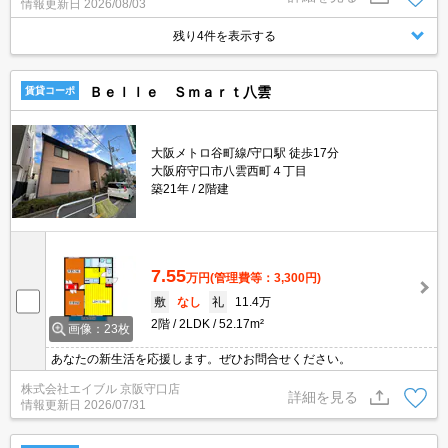
情報更新日
2026/08/03
残り4件を表示する
Ｂｅｌｌｅ Ｓｍａｒｔ八雲
賃貸コーポ
大阪メトロ谷町線/守口駅 徒歩17分
大阪府守口市八雲西町４丁目
築21年
2階建
7.55
万円
(管理費等：3,300円)
敷
なし
礼
11.4万
2階
2LDK
52.17m²
画像：23枚
あなたの新生活を応援します。ぜひお問合せください。
株式会社エイブル 京阪守口店
詳細を見る
情報更新日
2026/07/31