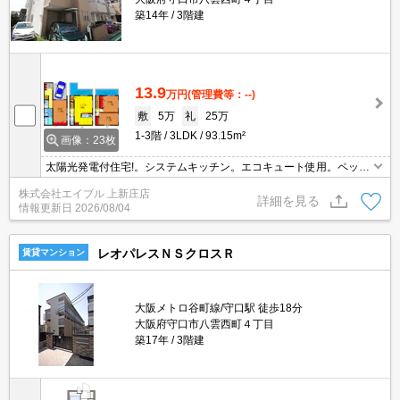
築14年
3階建
13.9
万円
(管理費等：--)
敷
5万
礼
25万
1-3階
3LDK
93.15m²
画像：23枚
太陽光発電付住宅!。システムキッチン。エコキュート使用。ペット
応相談。当店のみの専属専任物件。
株式会社エイブル 上新庄店
詳細を見る
情報更新日
2026/08/04
レオパレスＮＳクロスＲ
賃貸マンション
大阪メトロ谷町線/守口駅 徒歩18分
大阪府守口市八雲西町４丁目
築17年
3階建