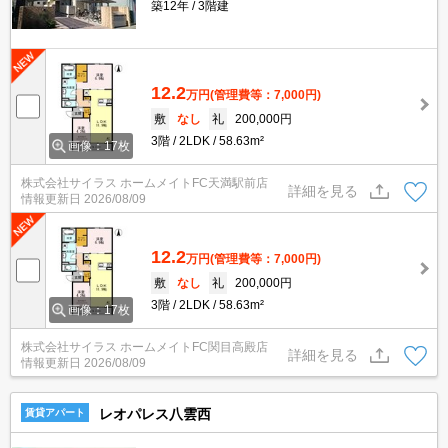
築12年
3階建
12.2
万円
(管理費等：7,000円)
敷
なし
礼
200,000円
3階
2LDK
58.63m²
画像：17枚
株式会社サイラス ホームメイトFC天満駅前店
詳細を見る
情報更新日
2026/08/09
12.2
万円
(管理費等：7,000円)
敷
なし
礼
200,000円
3階
2LDK
58.63m²
画像：17枚
株式会社サイラス ホームメイトFC関目高殿店
詳細を見る
情報更新日
2026/08/09
レオパレス八雲西
賃貸アパート