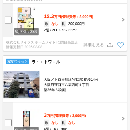
12.3
万円
(管理費等：8,000円)
敷
なし
礼
200,000円
2階
2LDK
62.65m²
画像：28枚
株式会社サイラス ホームメイトFC関目高殿店
詳細を見る
情報更新日
2026/08/08
ラ・エトワ－ル
賃貸マンション
大阪メトロ谷町線/守口駅 徒歩14分
大阪府守口市八雲西町１丁目
築36年
4階建
3
万円
(管理費等：3,000円)
敷
なし
礼
なし
4階
1K
19m²