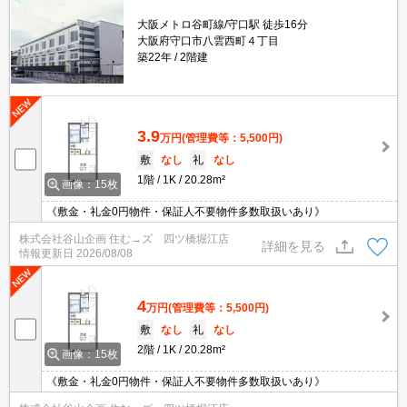
大阪メトロ谷町線/守口駅 徒歩16分
大阪府守口市八雲西町４丁目
築22年
2階建
3.9
万円
(管理費等：5,500円)
敷
なし
礼
なし
1階
1K
20.28m²
画像：15枚
《敷金・礼金0円物件・保証人不要物件多数取扱いあり》
株式会社谷山企画 住む→ズ 四ツ橋堀江店
詳細を見る
情報更新日
2026/08/08
4
万円
(管理費等：5,500円)
敷
なし
礼
なし
2階
1K
20.28m²
画像：15枚
《敷金・礼金0円物件・保証人不要物件多数取扱いあり》