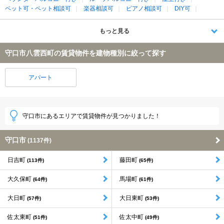
ペット可・ペット相談可
楽器相談可
ピアノ相談可
DIY可
もっと見る
守口市八雲西町の賃貸物件を建物種別に絞って探す
アパート
守口市にあるエリアで賃貸物件が見つかりました！
守口市
(1137件)
日吉町
藤田町
(113件)
(65件)
大久保町
馬場町
(64件)
(61件)
大日町
大日東町
(57件)
(53件)
佐太東町
佐太中町
(51件)
(49件)