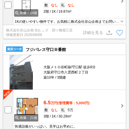
敷
なし
礼
なし
2階
1K
19.87m²
画像：14枚
1Kの使いやすい物件です。お気軽に株式会社谷山企画までお問い合
わせ下さいませ。家電付/給湯/温水洗浄便座/バス・トイレ別/エアコ
株式会社谷山企画 住む→ズ 四ツ橋堀江店
ンで設備が揃ったステキな物件となっています
詳細を見る
情報更新日
2026/08/08
フジパレス守口Ⅲ番館
賃貸コーポ
大阪メトロ谷町線/守口駅 徒歩8分
大阪府守口市八雲西町２丁目
築10年
3階建
6.5
万円
(管理費等：5,000円)
敷
なし
礼
5万
3階
1K
30.28m²
画像：21枚
快適設備がいっぱい。見学はお早めに。