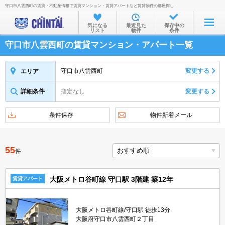
守口市八雲西町の賃貸・不動産情報で賃貸マンション・賃貸アパートなど賃貸物件の部屋探し
お部屋を探す
気になる
最近見た
保存中の
リスト
物件
条件
沿線・駅から
守口市八雲西町の賃貸マンション・アパート一覧
住所から
家賃相場から
守口市八雲西町
変更する
エリア
通勤通学時間から
詳細条件
指定なし
変更する
物件特集から
条件保存
物件新着メール
不動産会社から
TOP
55
件
大阪メトロ谷町線 守口駅 3階建 築12年
賃貸アパート
大阪メトロ谷町線/守口駅 徒歩13分
大阪府守口市八雲西町２丁目