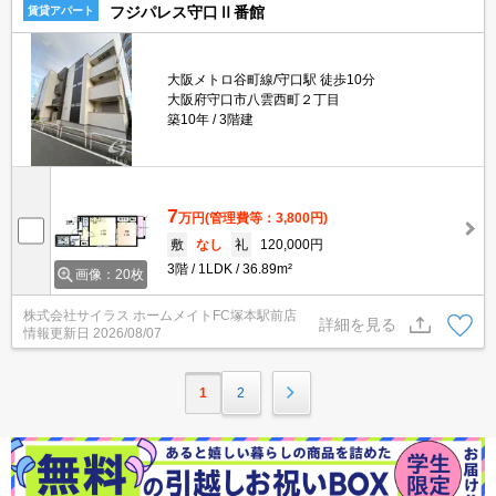
フジパレス守口Ⅱ番館
賃貸アパート
大阪メトロ谷町線/守口駅 徒歩10分
大阪府守口市八雲西町２丁目
築10年
3階建
7
万円
(管理費等：3,800円)
敷
なし
礼
120,000円
3階
1LDK
36.89m²
画像：20枚
株式会社サイラス ホームメイトFC塚本駅前店
詳細を見る
情報更新日
2026/08/07
1
2