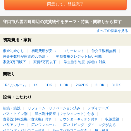
守口市八雲西町周辺の賃貸物件をテーマ・特集・間取りから探す
すべての特集を見る
初期費用・家賃
敷金礼金なし
初期費用が安い
フリーレント
仲介手数料無料
仲介手数料が家賃の55%以下
初期費用クレジット払い可能
家賃3万円以下
家賃5万円以下
学生割引制度（学割）対象
間取り
1R/ワンルーム
1K
1DK
1LDK
2K/2DK
2LDK
3LDK
設備・こだわり
新築・築浅
リフォーム・リノベーション済み
デザイナーズ
バス・トイレ別
温水洗浄便座（ウォシュレット）付き
食器洗浄乾燥機（食洗機）付き
カウンターキッチン付き
収納重視
バリアフリー
広いワンルーム
広いリビング・ダイニングがある
ベランダ・バルコニー付き
ルーフバルコニー付き
屋上付き