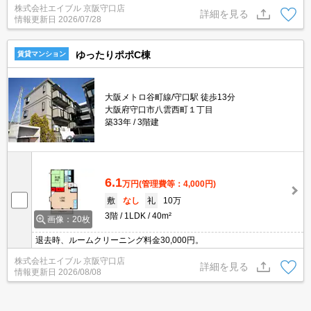
株式会社エイブル 京阪守口店
詳細を見る
情報更新日
2026/07/28
ゆったりポポC棟
賃貸マンション
大阪メトロ谷町線/守口駅 徒歩13分
大阪府守口市八雲西町１丁目
築33年
3階建
6.1
万円
(管理費等：4,000円)
敷
なし
礼
10万
3階
1LDK
40m²
画像：20枚
退去時、ルームクリーニング料金30,000円。
株式会社エイブル 京阪守口店
詳細を見る
情報更新日
2026/08/08