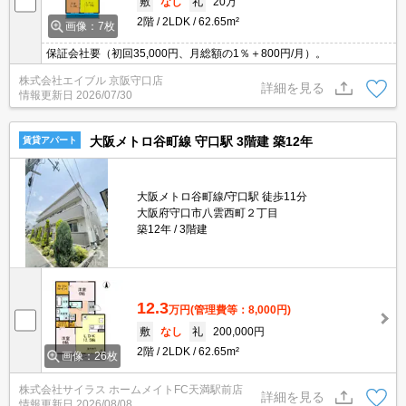
敷
なし
礼
20万
2階
2LDK
62.65m²
画像：7枚
保証会社要（初回35,000円、月総額の1％＋800円/月）。
株式会社エイブル 京阪守口店
詳細を見る
情報更新日
2026/07/30
大阪メトロ谷町線 守口駅 3階建 築12年
賃貸アパート
大阪メトロ谷町線/守口駅 徒歩11分
大阪府守口市八雲西町２丁目
築12年
3階建
12.3
万円
(管理費等：8,000円)
敷
なし
礼
200,000円
2階
2LDK
62.65m²
画像：26枚
株式会社サイラス ホームメイトFC天満駅前店
詳細を見る
情報更新日
2026/08/08