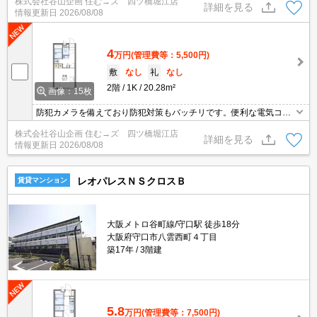
株式会社谷山企画 住む→ズ 四ツ橋堀江店
詳細を見る
情報更新日
2026/08/08
4
万円
(管理費等：5,500円)
敷
なし
礼
なし
2階
1K
20.28m²
画像：15枚
防犯カメラを備えており防犯対策もバッチリです。便利な電気コン
ロでお料理らくらく。便利なエアコン/給湯/温水洗浄便座/家電付/浴
株式会社谷山企画 住む→ズ 四ツ橋堀江店
室乾燥が設置されています。株式会社谷山企画までご連絡下さいま
詳細を見る
情報更新日
2026/08/08
せ。1K/20.28m2/宅配ＢＯＸ/２Ｆ以上/ロフトの暮らしやすい物件で
すよ。
レオパレスＮＳクロスＢ
賃貸マンション
大阪メトロ谷町線/守口駅 徒歩18分
大阪府守口市八雲西町４丁目
築17年
3階建
5.8
万円
(管理費等：7,500円)