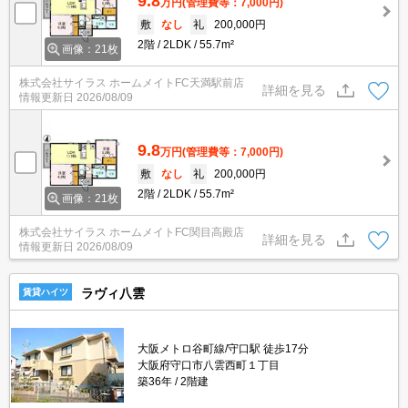
9.8
万円
(管理費等：7,000円)
敷
なし
礼
200,000円
2階
2LDK
55.7m²
画像：21枚
株式会社サイラス ホームメイトFC天満駅前店
詳細を見る
情報更新日
2026/08/09
9.8
万円
(管理費等：7,000円)
敷
なし
礼
200,000円
2階
2LDK
55.7m²
画像：21枚
株式会社サイラス ホームメイトFC関目高殿店
詳細を見る
情報更新日
2026/08/09
ラヴィ八雲
賃貸ハイツ
大阪メトロ谷町線/守口駅 徒歩17分
大阪府守口市八雲西町１丁目
築36年
2階建