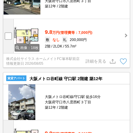
大阪府守口市八雲西町３丁目
築12年
2階建
9.8
万円
(管理費等：7,000円)
敷
なし
礼
200,000円
2階
2LDK
55.7m²
画像：18枚
株式会社サイラス ホームメイトFC塚本駅前店
詳細を見る
情報更新日
2026/08/05
大阪メトロ谷町線 守口駅 2階建 築12年
賃貸アパート
大阪メトロ谷町線/守口駅 徒歩16分
大阪府守口市八雲西町３丁目
築12年
2階建