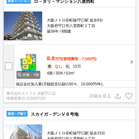
ロ－タリ－マンション八雲西町
賃貸マンション
大阪メトロ谷町線/守口駅 徒歩9分
大阪府守口市八雲西町２丁目
築36年
8階建
8.9
万円
(管理費等：7,500円)
敷
なし
礼
15万
4階
3DK
52m²
画像：4枚
保証会社加入要(月額総支払額の50％、10,000円/年)。
株式会社エイブル 京阪守口店
詳細を見る
情報更新日
2026/07/29
スカイガ－デンⅤ６号地
賃貸一戸建て
大阪メトロ谷町線/守口駅 徒歩15分
大阪府守口市八雲西町４丁目