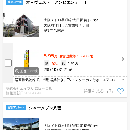
オ－ヴェスト アンビエンテ Ⅱ
賃貸コーポ
大阪メトロ谷町線/大日駅 徒歩18分
大阪府守口市八雲西町４丁目
築3年
3階建
5.95
万円
(管理費等：5,200円)
敷
なし
礼
5.95万
2階
1K
31.21m²
画像：23枚
浴室換気乾燥式。照明器具付き。TVインターホン付き。エアコン付
き。追焚給湯。
株式会社エイブル 京阪守口店
詳細を見る
情報更新日
2026/08/06
シャーメゾン八雲
賃貸アパート
大阪メトロ谷町線/守口駅 徒歩15分