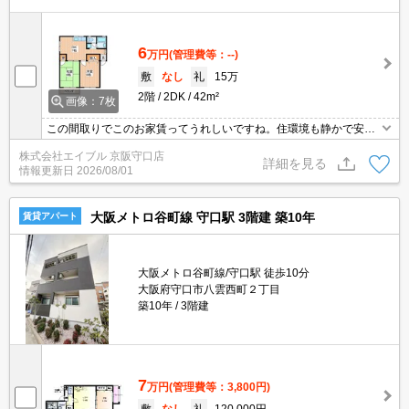
6
万円
(管理費等：--)
敷
なし
礼
15万
2階
2DK
42m²
画像：7枚
この間取りでこのお家賃ってうれしいですね。住環境も静かで安心
ですよ。バス・トイレ別。ぜひお問い合わせください!。
株式会社エイブル 京阪守口店
詳細を見る
情報更新日
2026/08/01
大阪メトロ谷町線 守口駅 3階建 築10年
賃貸アパート
大阪メトロ谷町線/守口駅 徒歩10分
大阪府守口市八雲西町２丁目
築10年
3階建
7
万円
(管理費等：3,800円)
敷
なし
礼
120,000円