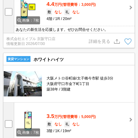
4.4
万円
(管理費等：3,000円)
敷
なし
礼
なし
4階
1R
20m²
画像：7枚
あなたの新生活を応援します。ぜひお問合せください。
株式会社エイブル 京阪守口店
詳細を見る
情報更新日
2026/07/30
ホワイトハイツ
賃貸マンション
大阪メトロ谷町線/太子橋今市駅 徒歩3分
大阪府守口市金下町1丁目
築38年
3階建
3.5
万円
(管理費等：5,000円)
敷
なし
礼
なし
3階
1K
19m²
画像：7枚