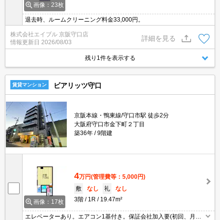
画像：23枚
退去時、ルームクリーニング料金33,000円。
株式会社エイブル 京阪守口店
詳細を見る
情報更新日
2026/08/03
残り1件を表示する
ビアリッツ守口
賃貸マンション
京阪本線・鴨東線/守口市駅 徒歩2分
大阪府守口市金下町２丁目
築36年
9階建
4
万円
(管理費等：5,000円)
敷
なし
礼
なし
3階
1R
19.47m²
画像：17枚
エレベーターあり。エアコン1基付き。保証会社加入要(初回、月額