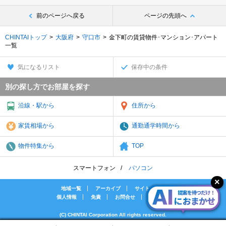
前のページへ戻る
ページの先頭へ
CHINTAIトップ
大阪府
守口市
金下町の賃貸物件･マンション･アパート
一覧
気になるリスト
保存中の条件
別の探し方でお部屋を探す
沿線・駅から
住所から
家賃相場から
通勤通学時間から
物件特集から
TOP
スマートフォン
パソコン
地域一覧
アーカイブ
サイトマップ
個人情報
免責
お問合せ
会社案内
(C) CHINTAI Corporation All rights reserved.