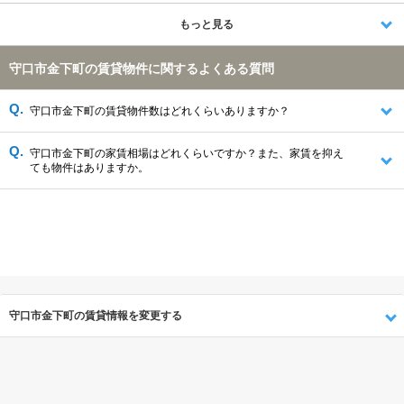
大阪市城東区(2015件)
大阪市天王寺区(1997件)
大阪市生野区(1996件)
寝屋川市(1995件)
摂津市(1298件)
もっと見る
大東市(1202件)
門真市(1180件)
守口市(1129件)
大阪市港区(1120件)
大阪市旭区(1116件)
大阪市鶴見区(952件)
守口市金下町の賃貸物件に関するよくある質問
箕面市(881件)
大阪市大正区(494件)
四條畷市(373件)
大阪市此花区(291件)
守口市金下町の賃貸物件数はどれくらいありますか？
守口市金下町の家賃相場はどれくらいですか？また、家賃を抑え
ても物件はありますか。
守口市金下町の賃貸情報を変更する