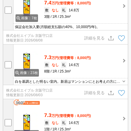
7.4
万円
(管理費等：8,000円)
敷
なし
礼
14.8万
3階
1R
25.3m²
画像：7枚
保証会社加入要(月額総支払額の40%、10,000円/年)。
株式会社エイブル 京阪守口店
詳細を見る
情報更新日
2026/08/08
7.3
万円
(管理費等：8,000円)
敷
なし
礼
14.6万
8階
1R
25.3m²
画像：23枚
白を基調とした明るい室内。新居はマンションにとお考えの方に。
あなたの新生活を応援します。実物を見てお確かめください。ぜひ
株式会社エイブル 京阪守口店
お問合せください。住環境をあなたの目でお確かめください。
詳細を見る
情報更新日
2026/08/03
7.3
万円
(管理費等：8,000円)
敷
なし
礼
14.6万
1階
1R
25.3m²