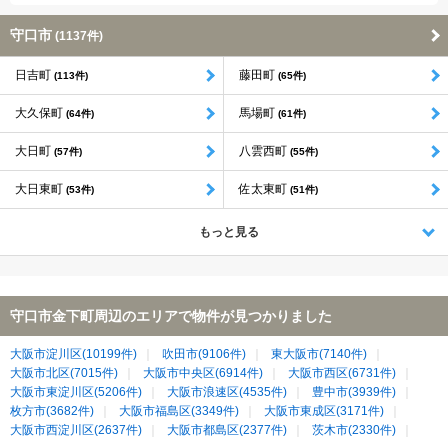
守口市
(1137件)
日吉町
藤田町
(113件)
(65件)
大久保町
馬場町
(64件)
(61件)
大日町
八雲西町
(57件)
(55件)
大日東町
佐太東町
(53件)
(51件)
もっと見る
守口市金下町周辺のエリアで物件が見つかりました
大阪市淀川区(10199件)
吹田市(9106件)
東大阪市(7140件)
大阪市北区(7015件)
大阪市中央区(6914件)
大阪市西区(6731件)
大阪市東淀川区(5206件)
大阪市浪速区(4535件)
豊中市(3939件)
枚方市(3682件)
大阪市福島区(3349件)
大阪市東成区(3171件)
大阪市西淀川区(2637件)
大阪市都島区(2377件)
茨木市(2330件)