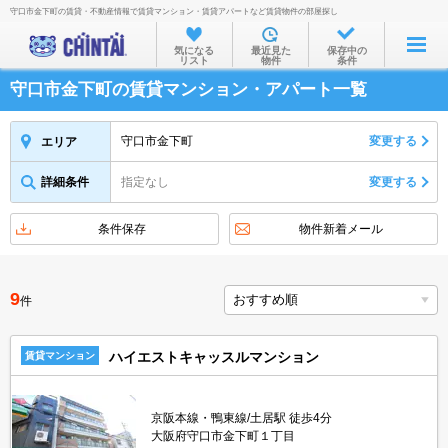
守口市金下町の賃貸・不動産情報で賃貸マンション・賃貸アパートなど賃貸物件の部屋探し
お部屋を探す
気になる
最近見た
保存中の
リスト
物件
条件
沿線・駅から
守口市金下町の賃貸マンション・アパート一覧
住所から
家賃相場から
守口市金下町
変更する
エリア
通勤通学時間から
詳細条件
指定なし
変更する
物件特集から
条件保存
物件新着メール
不動産会社から
TOP
9
件
ハイエストキャッスルマンション
賃貸マンション
京阪本線・鴨東線/土居駅 徒歩4分
大阪府守口市金下町１丁目