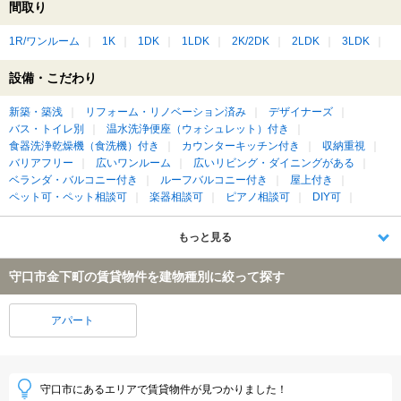
間取り
1R/ワンルーム
1K
1DK
1LDK
2K/2DK
2LDK
3LDK
設備・こだわり
新築・築浅
リフォーム・リノベーション済み
デザイナーズ
バス・トイレ別
温水洗浄便座（ウォシュレット）付き
食器洗浄乾燥機（食洗機）付き
カウンターキッチン付き
収納重視
バリアフリー
広いワンルーム
広いリビング・ダイニングがある
ベランダ・バルコニー付き
ルーフバルコニー付き
屋上付き
ペット可・ペット相談可
楽器相談可
ピアノ相談可
DIY可
もっと見る
守口市金下町の賃貸物件を建物種別に絞って探す
アパート
守口市にあるエリアで賃貸物件が見つかりました！