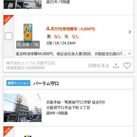
築21年
5階建
4.4
万円
(管理費等：6,000円)
敷
なし
礼
なし
1階
1K
24.24m²
画像：7枚
退去時清掃費44,000円。保証会社加入要(初回、月額総支払額の7
0%)。
株式会社エイブル 京阪守口店
詳細を見る
情報更新日
2026/08/08
パーラム守口
賃貸マンション
京阪本線・鴨東線/守口市駅 徒歩5分
大阪府守口市金下町２丁目
築8年
8階建