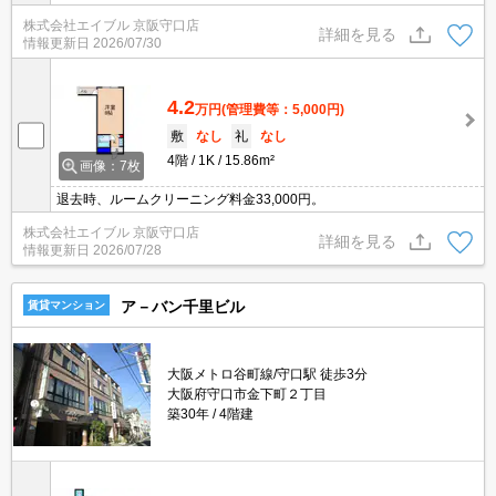
総支払額の40%)。退去時清掃費33,000円。
株式会社エイブル 京阪守口店
詳細を見る
情報更新日
2026/07/30
4.2
万円
(管理費等：5,000円)
敷
なし
礼
なし
4階
1K
15.86m²
画像：7枚
退去時、ルームクリーニング料金33,000円。
株式会社エイブル 京阪守口店
詳細を見る
情報更新日
2026/07/28
ア－バン千里ビル
賃貸マンション
大阪メトロ谷町線/守口駅 徒歩3分
大阪府守口市金下町２丁目
築30年
4階建