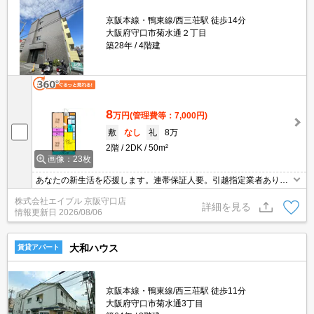
京阪本線・鴨東線/西三荘駅 徒歩14分
大阪府守口市菊水通２丁目
築28年
4階建
8
万円
(管理費等：7,000円)
敷
なし
礼
8万
2階
2DK
50m²
画像：23枚
あなたの新生活を応援します。連帯保証人要。引越指定業者あり。
保証委託料（賃料総額に対し、初回額50％、月額2％）。
株式会社エイブル 京阪守口店
詳細を見る
情報更新日
2026/08/06
大和ハウス
賃貸アパート
京阪本線・鴨東線/西三荘駅 徒歩11分
大阪府守口市菊水通3丁目