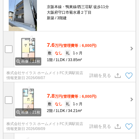
京阪本線・鴨東線/西三荘駅 徒歩11分
大阪府守口市菊水通２丁目
新築
3階建
7.6
万円
(管理費等：6,000円)
敷
なし
礼
1ヶ月
1階
1LDK
33.85m²
画像：21枚
株式会社サイラス ホームメイトFC天満駅前店
詳細を見る
情報更新日
2026/08/07
7.8
万円
(管理費等：6,000円)
敷
なし
礼
1ヶ月
2階
1LDK
34.21m²
画像：21枚
株式会社サイラス ホームメイトFC天満駅前店
詳細を見る
情報更新日
2026/08/09