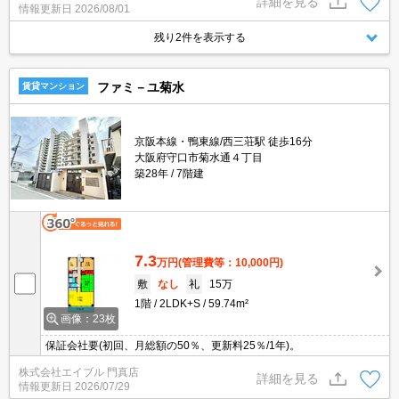
詳細を見る
情報更新日
2026/08/01
残り2件を表示する
ファミ－ユ菊水
賃貸マンション
京阪本線・鴨東線/西三荘駅 徒歩16分
大阪府守口市菊水通４丁目
築28年
7階建
7.3
万円
(管理費等：10,000円)
敷
なし
礼
15万
1階
2LDK+S
59.74m²
画像：23枚
保証会社要(初回、月総額の50％、更新料25％/1年)。
株式会社エイブル 門真店
詳細を見る
情報更新日
2026/07/29