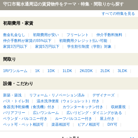
守口市菊水通周辺の賃貸物件をテーマ・特集・間取りから探す
すべての特集を見る
初期費用・家賃
敷金礼金なし
初期費用が安い
フリーレント
仲介手数料無料
仲介手数料が家賃の55%以下
初期費用クレジット払い可能
家賃3万円以下
家賃5万円以下
学生割引制度（学割）対象
間取り
1R/ワンルーム
1K
1DK
1LDK
2K/2DK
2LDK
3LDK
設備・こだわり
新築・築浅
リフォーム・リノベーション済み
デザイナーズ
バス・トイレ別
温水洗浄便座（ウォシュレット）付き
食器洗浄乾燥機（食洗機）付き
カウンターキッチン付き
収納重視
バリアフリー
広いワンルーム
広いリビング・ダイニングがある
ベランダ・バルコニー付き
ルーフバルコニー付き
屋上付き
ペット可・ペット相談可
楽器相談可
ピアノ相談可
DIY可