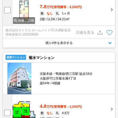
7.8
万円
(管理費等：6,000円)
敷
なし
礼
1ヶ月
2階
1LDK
34.21m²
画像：21枚
株式会社サイラス ホームメイトFC天満駅前店
詳細を見る
情報更新日
2026/08/06
残り4件を表示する
菊水マンション
賃貸マンション
京阪本線・鴨東線/西三荘駅 徒歩16分
大阪府守口市菊水通4丁目
築54年
4階建
4.8
万円
(管理費等：2,000円)
敷
なし
礼
4.8万