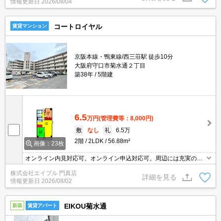
情報更新日
2026/08/04
コートロイヤル
賃貸マンション
京阪本線・鴨東線/西三荘駅 徒歩10分
大阪府守口市菊水通２丁目
築38年
5階建
6.5
万円
(管理費等：8,000円)
敷
なし
礼
6.5万
2階
2LDK
56.88m²
画像：23枚
オンライン内見対応可。オンライン申込対応可。周辺には充実の生
活環境。
株式会社エイブル 門真店
詳細を見る
情報更新日
2026/08/02
EIKOU菊水通
新築
賃貸アパート