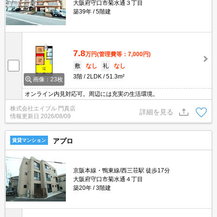
大阪府守口市菊水通３丁目
築39年
5階建
7.8
万円
(管理費等：7,000円)
敷
なし
礼
なし
3階
2LDK
51.3m²
画像：23枚
オンライン内見対応可。周辺には充実の生活環境。
株式会社エイブル 門真店
詳細を見る
情報更新日
2026/08/09
アプロ
賃貸マンション
京阪本線・鴨東線/西三荘駅 徒歩17分
大阪府守口市菊水通４丁目
築20年
3階建