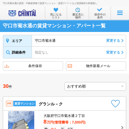
守口市菊水通の賃貸・不動産情報で賃貸マンション・賃貸アパートなど賃貸物件の部屋探し
お部屋を探す
気になる
最近見た
保存中の
リスト
物件
条件
沿線・駅から
守口市菊水通の賃貸マンション・アパート一覧
住所から
家賃相場から
守口市菊水通
変更する
エリア
通勤通学時間から
詳細条件
指定なし
変更する
物件特集から
条件保存
物件新着メール
不動産会社から
TOP
30
件
グランル－ク
PR
賃貸マンション
大阪府守口市菊水通２丁目
8
万円
(管理費等：7,000円)