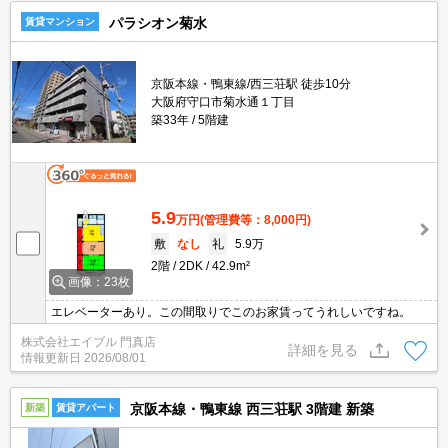
パラシオン菊水
賃貸マンション
京阪本線・鴨東線/西三荘駅 徒歩10分
大阪府守口市菊水通１丁目
築33年
5階建
5.9
万円
(管理費等：8,000円)
敷
なし
礼
5.9万
2階
2DK
42.9m²
画像：23枚
エレベーターあり。この間取りでこのお家賃ってうれしいですね。
株式会社エイブル 門真店
詳細を見る
情報更新日
2026/08/01
京阪本線・鴨東線 西三荘駅 3階建 新築
新築
賃貸アパート