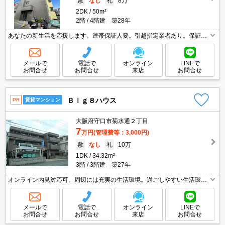
敷
なし
礼
8万
2DK
50m²
2階
4階建 築28年
あなたの新生活を応援します。連帯保証人要。引越指定業者あり。保証委
託料（賃料総額に対し、初回額50％、月額2％）。
メールで
電話で
オンライン
LINEで
お問合せ
お問合せ
来店
お問合せ
Ｂｉｇ８ハウス
PR
賃貸マンション
大阪府守口市菊水通２丁目
7
万円
(管理費等：3,000円)
敷
なし
礼
10万
1DK
34.32m²
3階
3階建 築27年
オンライン内見対応可。周辺には充実の生活環境。過ごしやすい生活環境
が整っています。
メールで
電話で
オンライン
LINEで
お問合せ
お問合せ
来店
お問合せ