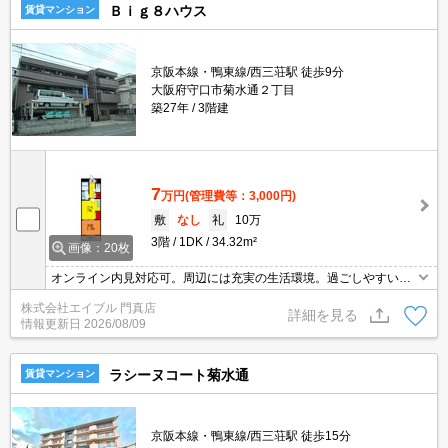
Ｂｉｇ８ハウス
賃貸マンション
京阪本線・鴨東線/西三荘駅 徒歩9分
大阪府守口市菊水通２丁目
築27年
3階建
7
万円
(管理費等：3,000円)
敷
なし
礼
10万
3階
1DK
34.32m²
画像：20枚
オンライン内見対応可。周辺には充実の生活環境。過ごしやすい生
活環境が整っています。
株式会社エイブル 門真店
詳細を見る
情報更新日
2026/08/09
ラシーヌコート菊水通
賃貸マンション
京阪本線・鴨東線/西三荘駅 徒歩15分