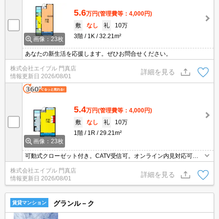
5.6
万円
(管理費等：4,000円)
敷
なし
礼
10万
3階
1K
32.21m²
画像：23枚
あなたの新生活を応援します。ぜひお問合せください。
株式会社エイブル 門真店
詳細を見る
情報更新日
2026/08/01
5.4
万円
(管理費等：4,000円)
敷
なし
礼
10万
1階
1R
29.21m²
画像：23枚
可動式クローゼット付き。CATV受信可。オンライン内見対応可。
周辺には充実の生活環境。
株式会社エイブル 門真店
詳細を見る
情報更新日
2026/08/01
グランル－ク
賃貸マンション