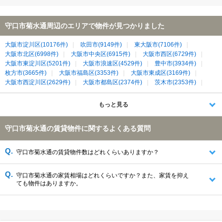
守口市菊水通周辺のエリアで物件が見つかりました
大阪市淀川区(10176件)
吹田市(9149件)
東大阪市(7106件)
大阪市北区(6998件)
大阪市中央区(6915件)
大阪市西区(6729件)
大阪市東淀川区(5201件)
大阪市浪速区(4529件)
豊中市(3934件)
枚方市(3665件)
大阪市福島区(3353件)
大阪市東成区(3169件)
大阪市西淀川区(2629件)
大阪市都島区(2374件)
茨木市(2353件)
大阪市城東区(2017件)
大阪市天王寺区(1997件)
寝屋川市(1991件)
大阪市生野区(1990件)
摂津市(1295件)
大東市(1194件)
もっと見る
門真市(1178件)
守口市(1132件)
大阪市港区(1121件)
大阪市旭区(1115件)
大阪市鶴見区(950件)
箕面市(875件)
守口市菊水通の賃貸物件に関するよくある質問
大阪市大正区(492件)
四條畷市(372件)
大阪市此花区(295件)
守口市菊水通の賃貸物件数はどれくらいありますか？
守口市菊水通の家賃相場はどれくらいですか？また、家賃を抑え
ても物件はありますか。