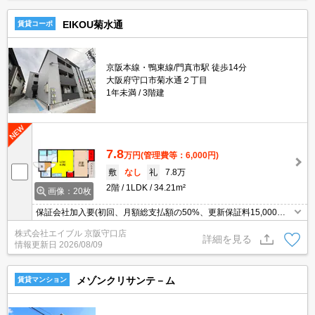
EIKOU菊水通
賃貸コーポ
京阪本線・鴨東線/門真市駅 徒歩14分
大阪府守口市菊水通２丁目
1年未満
3階建
7.8
万円
(管理費等：6,000円)
敷
なし
礼
7.8万
2階
1LDK
34.21m²
画像：20枚
保証会社加入要(初回、月額総支払額の50%、更新保証料15,000
円)。大型ショッピングモールへ700m。
株式会社エイブル 京阪守口店
詳細を見る
情報更新日
2026/08/09
メゾンクリサンテ－ム
賃貸マンション