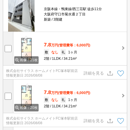
京阪本線・鴨東線/西三荘駅 徒歩11分
大阪府守口市菊水通２丁目
新築
3階建
7.8
万円
(管理費等：6,000円)
敷
なし
礼
1ヶ月
2階
1LDK
34.21m²
画像：21枚
株式会社サイラス ホームメイトFC塚本駅前店
詳細を見る
情報更新日
2026/08/08
7.8
万円
(管理費等：6,000円)
敷
なし
礼
1ヶ月
2階
1LDK
34.21m²
画像：20枚
株式会社サイラス ホームメイトFC塚本駅前店
詳細を見る
情報更新日
2026/08/08