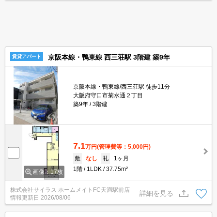
京阪本線・鴨東線 西三荘駅 3階建 築9年
賃貸アパート
京阪本線・鴨東線/西三荘駅 徒歩11分
大阪府守口市菊水通２丁目
築9年
3階建
7.1
万円
(管理費等：5,000円)
敷
なし
礼
1ヶ月
1階
1LDK
37.75m²
画像：17枚
株式会社サイラス ホームメイトFC天満駅前店
詳細を見る
情報更新日
2026/08/06