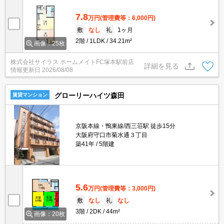
7.8
万円
(管理費等：6,000円)
敷
なし
礼
1ヶ月
2階
1LDK
34.21m²
画像：25枚
株式会社サイラス ホームメイトFC塚本駅前店
詳細を見る
情報更新日
2026/08/08
グローリーハイツ森田
賃貸マンション
京阪本線・鴨東線/西三荘駅 徒歩15分
大阪府守口市菊水通３丁目
築41年
5階建
5.6
万円
(管理費等：3,000円)
敷
なし
礼
なし
3階
2DK
44m²
画像：20枚