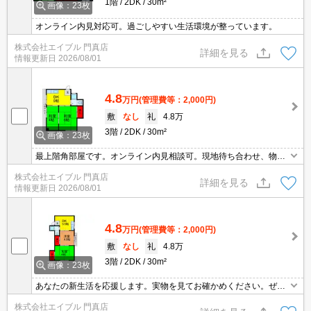
1階
2DK
30m²
画像：23枚
オンライン内見対応可。過ごしやすい生活環境が整っています。
株式会社エイブル 門真店
詳細を見る
情報更新日
2026/08/01
4.8
万円
(管理費等：2,000円)
敷
なし
礼
4.8万
3階
2DK
30m²
画像：23枚
最上階角部屋です。オンライン内見相談可。現地待ち合わせ、物件
ご案内可能。生活便利な立地です。
株式会社エイブル 門真店
詳細を見る
情報更新日
2026/08/01
4.8
万円
(管理費等：2,000円)
敷
なし
礼
4.8万
3階
2DK
30m²
画像：23枚
あなたの新生活を応援します。実物を見てお確かめください。ぜひ
お問合せください。
株式会社エイブル 門真店