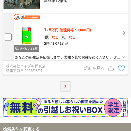
築64年
2階建
1.8
万円
(管理費等：1,000円)
敷
なし
礼
なし
2階
1R
13m²
画像：23枚
あなたの新生活を応援します。実物を見てお確かめください。ぜひ
お問合せください。
株式会社エイブル 門真店
詳細を見る
情報更新日
2026/08/01
1
検索条件を変更する