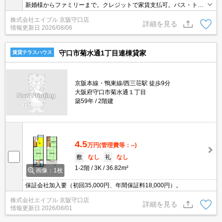
新婚様からファミリーまで。クレジットで家賃支払可。バス・トイ
レ別。角部屋。エアコン付き。南向きベランダ。
株式会社エイブル 京阪守口店
詳細を見る
情報更新日
2026/08/06
守口市菊水通1丁目連棟貸家
賃貸テラスハウス
京阪本線・鴨東線/西三荘駅 徒歩9分
大阪府守口市菊水通１丁目
築59年
2階建
4.5
万円
(管理費等：--)
敷
なし
礼
なし
1-2階
3K
36.82m²
画像：1枚
保証会社加入要（初回35,000円、年間保証料18,000円）。
株式会社エイブル 京阪守口店
詳細を見る
情報更新日
2026/08/01