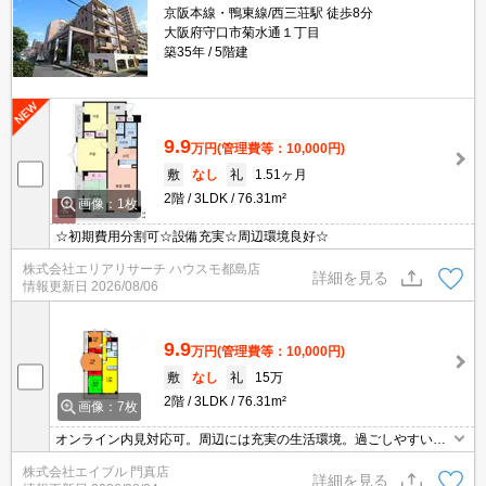
京阪本線・鴨東線/西三荘駅 徒歩8分
大阪府守口市菊水通１丁目
築35年
5階建
9.9
万円
(管理費等：10,000円)
敷
なし
礼
1.51ヶ月
2階
3LDK
76.31m²
画像：1枚
☆初期費用分割可☆設備充実☆周辺環境良好☆
株式会社エリアリサーチ ハウスモ都島店
詳細を見る
情報更新日
2026/08/06
9.9
万円
(管理費等：10,000円)
敷
なし
礼
15万
2階
3LDK
76.31m²
画像：7枚
オンライン内見対応可。周辺には充実の生活環境。過ごしやすい生
活環境が整っています。
株式会社エイブル 門真店
詳細を見る