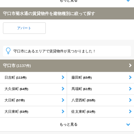
もっと見る
守口市菊水通の賃貸物件を建物種別に絞って探す
アパート
守口市にあるエリアで賃貸物件が見つかりました！
守口市
(1137件)
日吉町
藤田町
(113件)
(65件)
大久保町
馬場町
(64件)
(61件)
大日町
八雲西町
(57件)
(55件)
大日東町
佐太東町
(53件)
(51件)
もっと見る