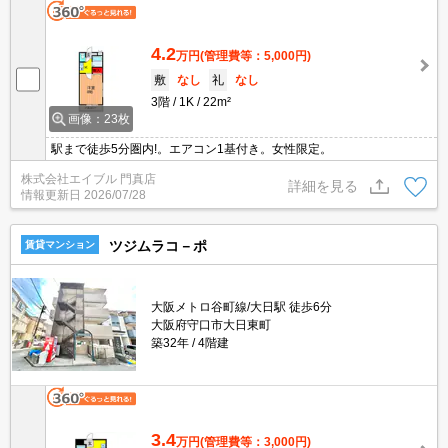
4.2
万円
(管理費等：5,000円)
敷
なし
礼
なし
3階
1K
22m²
画像：23枚
駅まで徒歩5分圏内!。エアコン1基付き。女性限定。
株式会社エイブル 門真店
詳細を見る
情報更新日
2026/07/28
ツジムラコ－ポ
賃貸マンション
大阪メトロ谷町線/大日駅 徒歩6分
大阪府守口市大日東町
築32年
4階建
3.4
万円
(管理費等：3,000円)