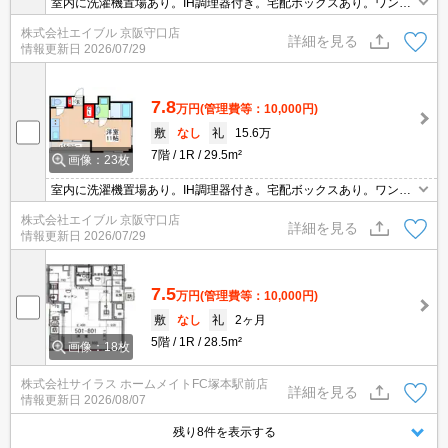
室内に洗濯機置場あり。IH調理器付き。宅配ボックスあり。ワンフ
ロア3戸。エレベーター1基付き。
株式会社エイブル 京阪守口店
詳細を見る
情報更新日
2026/07/29
7.8
万円
(管理費等：10,000円)
敷
なし
礼
15.6万
7階
1R
29.5m²
画像：23枚
室内に洗濯機置場あり。IH調理器付き。宅配ボックスあり。ワンフ
ロア3戸。エレベーター1基付き。
株式会社エイブル 京阪守口店
詳細を見る
情報更新日
2026/07/29
7.5
万円
(管理費等：10,000円)
敷
なし
礼
2ヶ月
5階
1R
28.5m²
画像：18枚
株式会社サイラス ホームメイトFC塚本駅前店
詳細を見る
情報更新日
2026/08/07
残り8件を表示する