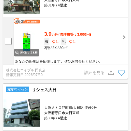
大阪府守口市大日東町
築31年
4階建
3.9
万円
(管理費等：3,000円)
敷
なし
礼
なし
3階
2K
30m²
画像：23枚
あなたの新生活を応援します。ぜひお問合せください。
株式会社エイブル 門真店
詳細を見る
情報更新日
2026/07/30
リシェス大日
賃貸マンション
大阪メトロ谷町線/大日駅 徒歩6分
大阪府守口市大日東町
築30年
4階建