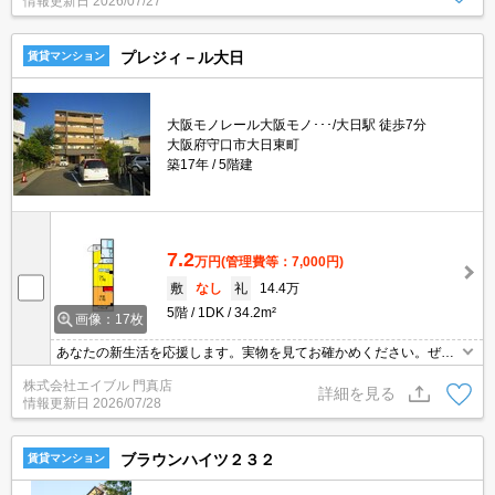
情報更新日
2026/07/27
プレジィ－ル大日
賃貸マンション
大阪モノレール大阪モノ･･･/大日駅 徒歩7分
大阪府守口市大日東町
築17年
5階建
7.2
万円
(管理費等：7,000円)
敷
なし
礼
14.4万
5階
1DK
34.2m²
画像：17枚
あなたの新生活を応援します。実物を見てお確かめください。ぜひ
お問合せください。ちょっと広めのお部屋をお探しのあなたへ。
株式会社エイブル 門真店
詳細を見る
情報更新日
2026/07/28
ブラウンハイツ２３２
賃貸マンション