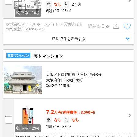
敷
なし
礼
2ヶ月
6階
1R
26m²
画像：18枚
株式会社サイラス ホームメイトFC天満駅前店
詳細を見る
情報更新日
2026/08/03
残り17件を表示する
高木マンション
賃貸マンション
大阪メトロ谷町線/大日駅 徒歩8分
大阪府守口市大日東町
築42年
4階建
7.2
万円
(管理費等：3,000円)
敷
なし
礼
なし
1階
1R
38m²
画像：23枚