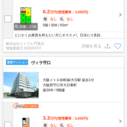
6.2
万円
(管理費等：3,000円)
敷
なし
礼
なし
5階
3DK
55m²
画像：23枚
とにかくお家賃を抑えたい方にオススメ!。日当たり良好。
株式会社エイブル 門真店
詳細を見る
情報更新日
2026/07/27
ヴィラ守口
賃貸マンション
大阪メトロ谷町線/大日駅 徒歩1分
大阪府守口市大日東町
築30年
9階建
3.3
万円
(管理費等：5,000円)
敷
なし
礼
なし