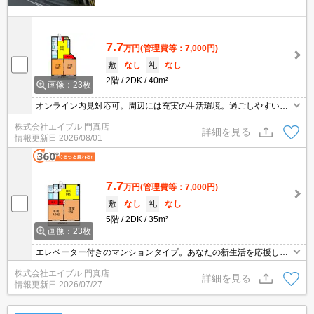
7.7
万円
(管理費等：7,000円)
敷
なし
礼
なし
2階
2DK
40m²
画像：23枚
オンライン内見対応可。周辺には充実の生活環境。過ごしやすい生
活環境が整っています。
株式会社エイブル 門真店
詳細を見る
情報更新日
2026/08/01
7.7
万円
(管理費等：7,000円)
敷
なし
礼
なし
5階
2DK
35m²
画像：23枚
エレベーター付きのマンションタイプ。あなたの新生活を応援しま
す。ぜひお問合せください。
株式会社エイブル 門真店
詳細を見る
情報更新日
2026/07/27