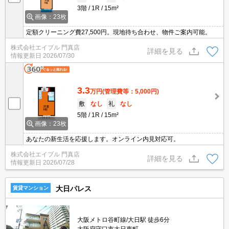
3階
1R
15m²
画像：23枚
定額クリーニング費27,500円。現地待ち合わせ、物件ご案内可能。
株式会社エイブル 門真店
詳細を見る
情報更新日
2026/07/30
3.3
万円
(管理費等：5,000円)
敷
なし
礼
なし
5階
1R
15m²
画像：23枚
あなたの新生活を応援します。オンライン内見対応可。
株式会社エイブル 門真店
詳細を見る
情報更新日
2026/07/28
大日パレス
賃貸マンション
大阪メトロ谷町線/大日駅 徒歩6分