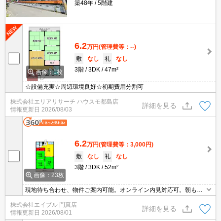
築48年
5階建
6.2
万円
(管理費等：--)
敷
なし
礼
なし
3階
3DK
47m²
画像：1枚
☆設備充実☆周辺環境良好☆初期費用分割可
株式会社エリアリサーチ ハウスモ都島店
詳細を見る
情報更新日
2026/08/03
6.2
万円
(管理費等：3,000円)
敷
なし
礼
なし
3階
3DK
52m²
画像：23枚
現地待ち合わせ、物件ご案内可能。オンライン内見対応可。朝も
楽々。駅ちか物件！。利便立地で新生活スタート。ぜひお問い合わ
株式会社エイブル 門真店
せください!。
詳細を見る
情報更新日
2026/08/01