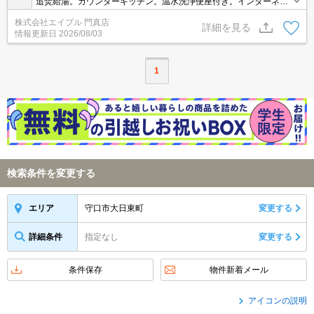
追焚給湯。カウンターキッチン。温水洗浄便座付き。インターネッ
ト接続無料。南向き。
株式会社エイブル 門真店
詳細を見る
情報更新日
2026/08/03
1
検索条件を変更する
守口市大日東町
変更する
エリア
詳細条件
指定なし
変更する
条件保存
物件新着メール
アイコンの説明