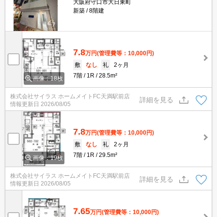
大阪府守口市大日東町
新築
8階建
7.8
万円
(管理費等：10,000円)
敷
なし
礼
2ヶ月
7階
1R
28.5m²
画像：18枚
株式会社サイラス ホームメイトFC天満駅前店
詳細を見る
情報更新日
2026/08/05
7.8
万円
(管理費等：10,000円)
敷
なし
礼
2ヶ月
7階
1R
29.5m²
画像：19枚
株式会社サイラス ホームメイトFC天満駅前店
詳細を見る
情報更新日
2026/08/05
7.65
万円
(管理費等：10,000円)