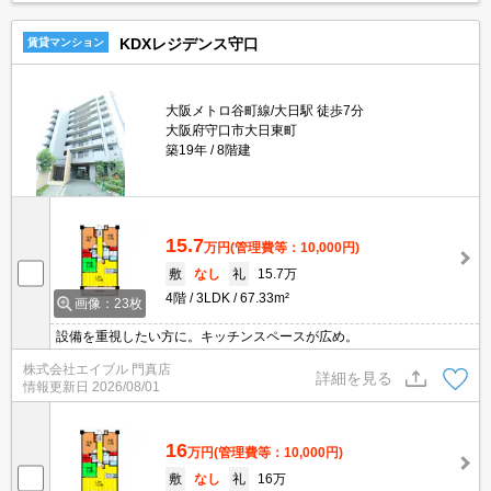
KDXレジデンス守口
賃貸マンション
大阪メトロ谷町線/大日駅 徒歩7分
大阪府守口市大日東町
築19年
8階建
15.7
万円
(管理費等：10,000円)
敷
なし
礼
15.7万
4階
3LDK
67.33m²
画像：23枚
設備を重視したい方に。キッチンスペースが広め。
株式会社エイブル 門真店
詳細を見る
情報更新日
2026/08/01
16
万円
(管理費等：10,000円)
敷
なし
礼
16万