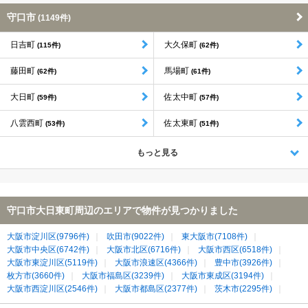
守口市
(1149件)
日吉町
大久保町
(115件)
(62件)
藤田町
馬場町
(62件)
(61件)
大日町
佐太中町
(59件)
(57件)
八雲西町
佐太東町
(53件)
(51件)
もっと見る
守口市大日東町周辺のエリアで物件が見つかりました
大阪市淀川区(9796件)
吹田市(9022件)
東大阪市(7108件)
大阪市中央区(6742件)
大阪市北区(6716件)
大阪市西区(6518件)
大阪市東淀川区(5119件)
大阪市浪速区(4366件)
豊中市(3926件)
枚方市(3660件)
大阪市福島区(3239件)
大阪市東成区(3194件)
大阪市西淀川区(2546件)
大阪市都島区(2377件)
茨木市(2295件)
大阪市城東区(2011件)
寝屋川市(1984件)
大阪市天王寺区(1981件)