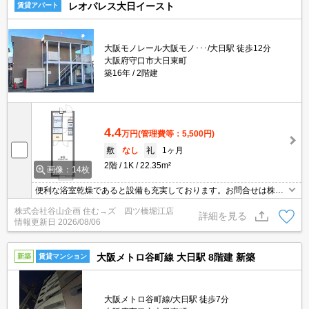
レオパレス大日イースト
賃貸アパート
大阪モノレール大阪モノ･･･/大日駅 徒歩12分
大阪府守口市大日東町
築16年
2階建
4.4
万円
(管理費等：5,500円)
敷
なし
礼
1ヶ月
2階
1K
22.35m²
画像：14枚
便利な浴室乾燥であると設備も充実しております。お問合せは株式
会社谷山企画まで 防犯カメラなので安心して生活できる物件です
株式会社谷山企画 住む→ズ 四ツ橋堀江店
よ。素敵な1Kタイプ・22.35m2の使いやすいお部屋ですよ
詳細を見る
情報更新日
2026/08/06
大阪メトロ谷町線 大日駅 8階建 新築
新築
賃貸マンション
大阪メトロ谷町線/大日駅 徒歩7分