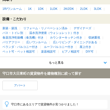
1R/ワンルーム
1K
1DK
1LDK
2K/2DK
2LDK
3LDK
設備・こだわり
新築・築浅
リフォーム・リノベーション済み
デザイナーズ
バス・トイレ別
温水洗浄便座（ウォシュレット）付き
食器洗浄乾燥機（食洗機）付き
カウンターキッチン付き
収納重視
バリアフリー
広いワンルーム
広いリビング・ダイニングがある
ベランダ・バルコニー付き
ルーフバルコニー付き
屋上付き
ペット可・ペット相談可
楽器相談可
ピアノ相談可
DIY可
もっと見る
守口市大日東町の賃貸物件を建物種別に絞って探す
アパート
守口市にあるエリアで賃貸物件が見つかりました！