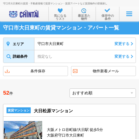
守口市大日東町の賃貸・不動産情報で賃貸マンション・賃貸アパートなど賃貸物件の部屋探し
お部屋を探す
気になる
最近見た
保存中の
リスト
物件
条件
沿線・駅から
守口市大日東町の賃貸マンション・アパート一覧
住所から
家賃相場から
守口市大日東町
変更する
エリア
通勤通学時間から
詳細条件
指定なし
変更する
物件特集から
条件保存
物件新着メール
不動産会社から
TOP
52
件
大日松原マンション
賃貸マンション
大阪メトロ谷町線/大日駅 徒歩5分
大阪府守口市大日東町