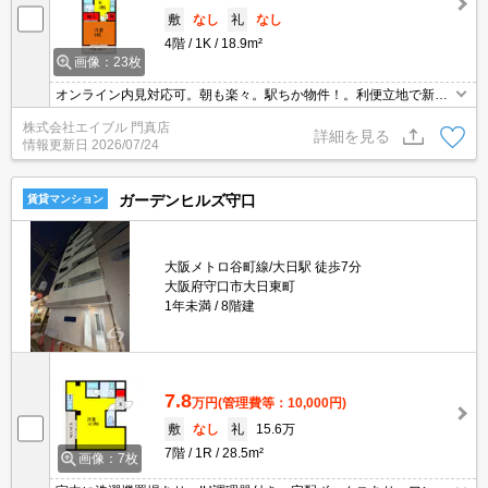
敷
なし
礼
なし
4階
1K
18.9m²
画像：23枚
オンライン内見対応可。朝も楽々。駅ちか物件！。利便立地で新生
活スタート。
株式会社エイブル 門真店
詳細を見る
情報更新日
2026/07/24
ガーデンヒルズ守口
賃貸マンション
大阪メトロ谷町線/大日駅 徒歩7分
大阪府守口市大日東町
1年未満
8階建
7.8
万円
(管理費等：10,000円)
敷
なし
礼
15.6万
7階
1R
28.5m²
画像：7枚