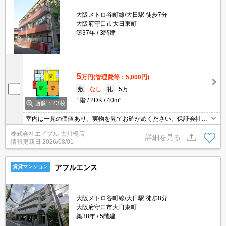
大阪メトロ谷町線/大日駅 徒歩7分
大阪府守口市大日東町
築37年
3階建
5
万円
(管理費等：5,000円)
敷
なし
礼
5万
1階
2DK
40m²
画像：23枚
室内は一見の価値あり。実物を見てお確かめください。保証会社要
(初回、月額総賃料の50%、更新料1万円/年)。
株式会社エイブル 古川橋店
詳細を見る
情報更新日
2026/08/01
アフルエンス
賃貸マンション
大阪メトロ谷町線/大日駅 徒歩8分
大阪府守口市大日東町
築38年
5階建