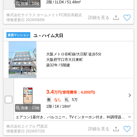
2階
1LDK
51.48m²
画像：14枚
株式会社サイラス ホームメイトFC関目高殿店
詳細を見る
情報更新日
2026/08/06
ユ－ハイム大日
賃貸マンション
大阪メトロ谷町線/大日駅 徒歩5分
大阪府守口市大日東町
築32年
5階建
3.4
万円
(管理費等：4,000円)
敷
なし
礼
5万
1階
1K
18m²
画像：23枚
エアコン1基付き。バルコニー。TVインターホン付き。IH調理器付
き。
株式会社エイブル 門真店
詳細を見る
情報更新日
2026/07/28