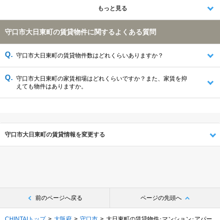
大阪市生野区(1980件)
摂津市(1297件)
門真市(1169件)
もっと見る
守口市(1149件)
大東市(1132件)
大阪市旭区(1108件)
大阪市港区(1096件)
大阪市鶴見区(940件)
箕面市(873件)
守口市大日東町の賃貸物件に関するよくある質問
大阪市大正区(492件)
四條畷市(360件)
大阪市此花区(256件)
守口市大日東町の賃貸物件数はどれくらいありますか？
守口市大日東町の家賃相場はどれくらいですか？また、家賃を抑
えても物件はありますか。
守口市大日東町の賃貸情報を変更する
前のページへ戻る
ページの先頭へ
CHINTAIトップ
大阪府
守口市
大日東町の賃貸物件･マンション･アパー