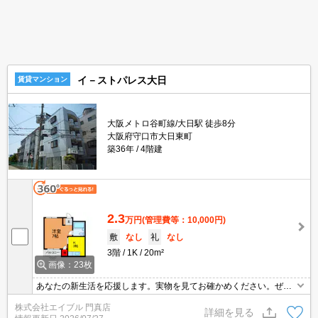
イ－ストパレス大日
賃貸マンション
大阪メトロ谷町線/大日駅 徒歩8分
大阪府守口市大日東町
築36年
4階建
2.3
万円
(管理費等：10,000円)
敷
なし
礼
なし
3階
1K
20m²
画像：23枚
あなたの新生活を応援します。実物を見てお確かめください。ぜひ
お問合せください。
株式会社エイブル 門真店
詳細を見る