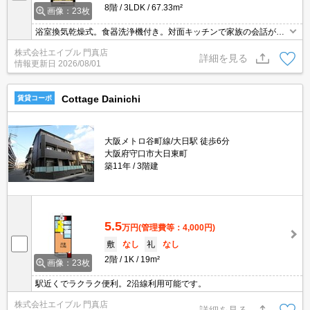
8階
3LDK
67.33m²
画像：23枚
浴室換気乾燥式。食器洗浄機付き。対面キッチンで家族の会話がは
じみますね。最上階。保証会社加入要(85,000円:プラン一例)。
株式会社エイブル 門真店
詳細を見る
情報更新日
2026/08/01
Cottage Dainichi
賃貸コーポ
大阪メトロ谷町線/大日駅 徒歩6分
大阪府守口市大日東町
築11年
3階建
5.5
万円
(管理費等：4,000円)
敷
なし
礼
なし
2階
1K
19m²
画像：23枚
駅近くでラクラク便利。2沿線利用可能です。
株式会社エイブル 門真店
詳細を見る