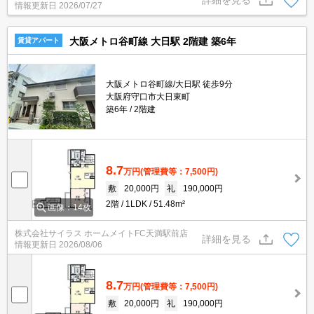
情報更新日
2026/07/27
大阪メトロ谷町線 大日駅 2階建 築6年
賃貸アパート
大阪メトロ谷町線/大日駅 徒歩9分
大阪府守口市大日東町
築6年
2階建
8.7
万円
(管理費等：7,500円)
敷
20,000円
礼
190,000円
2階
1LDK
51.48m²
画像：14枚
株式会社サイラス ホームメイトFC天満駅前店
詳細を見る
情報更新日
2026/08/06
8.7
万円
(管理費等：7,500円)
敷
20,000円
礼
190,000円