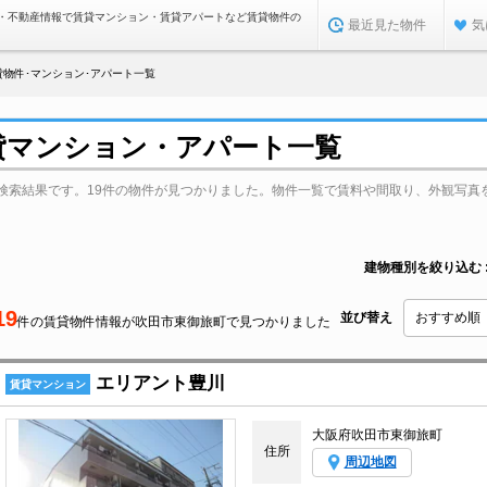
・不動産情報で賃貸マンション・賃貸アパートなど賃貸物件の
最近見た物件
気
物件･マンション･アパート一覧
貸マンション・アパート一覧
検索結果です。19件の物件が見つかりました。物件一覧で賃料や間取り、外観写真
建物種別を絞り込む
19
並び替え
件の賃貸物件情報が吹田市東御旅町で見つかりました
エリアント豊川
賃貸マンション
大阪府吹田市東御旅町
住所
周辺地図