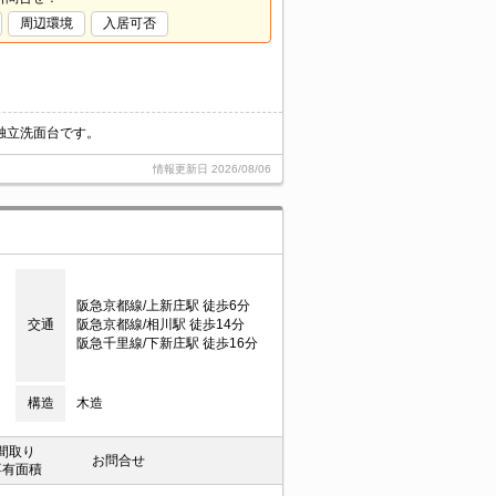
周辺環境
入居可否
独立洗面台です。
情報更新日
2026/08/06
阪急京都線/上新庄駅 徒歩6分
交通
阪急京都線/相川駅 徒歩14分
阪急千里線/下新庄駅 徒歩16分
構造
木造
間取り
お問合せ
専有面積