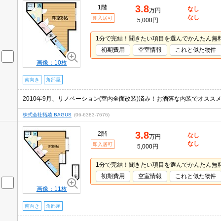
3.8
1階
なし
万円
なし
即入居可
5,000円
1分で完結！聞きたい項目を選んでかんたん無
初期費用
空室情報
これと似た物件
画像：10枚
南向き
角部屋
2010年9月、リノベーション(室内全面改装)済み！お洒落な内装でオスス
株式会社拓殖 BAGUS
(06-6383-7676)
3.8
2階
なし
万円
なし
即入居可
5,000円
1分で完結！聞きたい項目を選んでかんたん無
初期費用
空室情報
これと似た物件
画像：11枚
南向き
角部屋