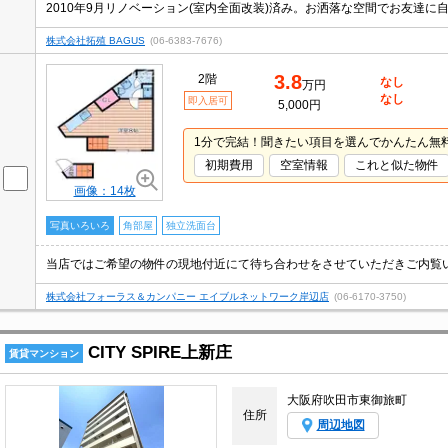
2010年9月リノベーション(室内全面改装)済み。お洒落な空間でお友達に
株式会社拓殖 BAGUS
(06-6383-7676)
3.8
2階
なし
万円
なし
即入居可
5,000円
1分で完結！聞きたい項目を選んでかんたん無
初期費用
空室情報
これと似た物件
画像：14枚
写真いろいろ
角部屋
独立洗面台
株式会社フォーラス＆カンパニー エイブルネットワーク岸辺店
(06-6170-3750)
CITY SPIRE上新庄
賃貸マンション
大阪府吹田市東御旅町
住所
周辺地図