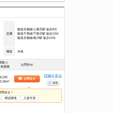
阪急京都線/上新庄駅 徒歩9分
交通
阪急千里線/下新庄駅 徒歩13分
阪急京都線/相川駅 徒歩14分
構造
木造
間取り
お問合せ
専有面積
詳細を見る
1LDK
お問合せ
0.26m²
追加
料問合せ！
周辺環境
入居可否