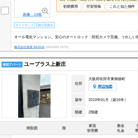
初期費用
空室情報
これと似た物件
画像：14枚
オートロック
独立洗面台
オール電化マンション。安心のオートロック・防犯カメラ完備。うれしい
株式会社拓殖 BAGUS
(06-6383-7676)
ユープラス上新庄
賃貸アパート
大阪府吹田市東御旅町
住所
周辺地図
築年
2010年01月（築16年）
階建
2階建
家賃
敷金
間取図
階
管理費
礼金