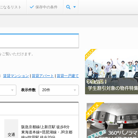
になるリスト
保存中の条件
をご覧いただけます。
賃貸マンション
|
賃貸アパート
|
賃貸一戸建て
表示件数
阪急京都線/上新庄駅 徒歩8分
東海道本線<琵琶湖線・JR京都
交通
線>/吹田駅 徒歩20分