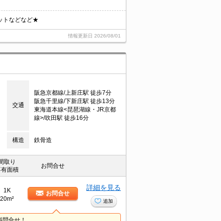
ットなどなど★
情報更新日
2026/08/01
阪急京都線/上新庄駅 徒歩7分
阪急千里線/下新庄駅 徒歩13分
交通
東海道本線<琵琶湖線・JR京都
線>/吹田駅 徒歩16分
構造
鉄骨造
間取り
お問合せ
専有面積
詳細を見る
1K
お問合せ
20m²
追加
料問合せ！