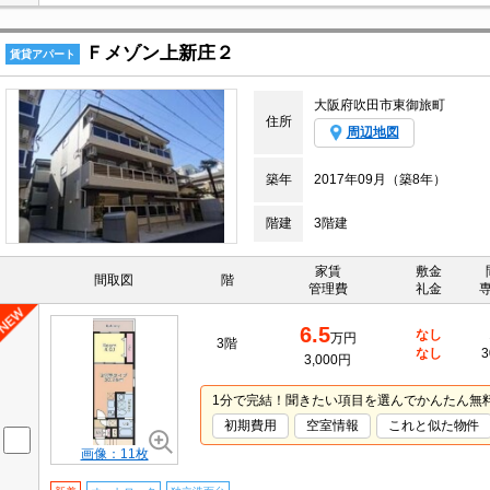
Ｆメゾン上新庄２
賃貸アパート
大阪府吹田市東御旅町
住所
周辺地図
築年
2017年09月（築8年）
階建
3階建
家賃
敷金
間取図
階
管理費
礼金
6.5
なし
万円
3階
なし
3
3,000円
1分で完結！聞きたい項目を選んでかんたん無
初期費用
空室情報
これと似た物件
画像：11枚