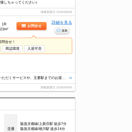
自慢しちゃってください♪
情報更新日
2026/08/06
詳細を見る
1R
お問合せ
23m²
追加
料問合せ！
周辺環境
入居可否
当店ではご希望の物件の現地付近にて待ち合わせをさせていただきご内覧いただくサービスや、主要駅までのお迎えサービスも実施中です。詳しくは当店 「０１２０－９６７－０９９」にお気軽にお問合せ下さい♪
情報更新日
2026/08/06
阪急京都線/上新庄駅 徒歩7分
交通
阪急京都線/相川駅 徒歩14分