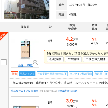
築年
1997年02月（築29年）
階建
4階建
家賃
敷金
間取図
階
管理費
礼金
4.2
なし
万円
4階
4.2万
2
3,000円
1分で完結！聞きたい項目を選んでかんたん無
初期費用
空室情報
これと似た物件
画像：19枚
新着
写真いろいろ
仲介手数料家賃の55%以下
オンライン相談可能
角部屋
オ
株式会社エイブル 吹田店
(06-6319-6611)
※他1店舗で取扱い
3.9
なし
万円
1階
なし
2
3,000円