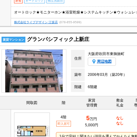
新着
オートロック
独立洗面台
オートロック★モニターホン★浴室乾燥★システムキッチン★ウォシュレ
株式会社ライブデザイン 江坂店
(078-855-9599)
グランパシフィック上新庄
賃貸マンション
大阪府吹田市東御旅町
住所
周辺地図
築年
2006年03月（築20年）
階建
6階建
家賃
敷金
間取図
階
管理費
礼金
5
4階
なし
万円
なし
即入居可
5,000円
1分で完結！聞きたい項目を選んでかんたん無