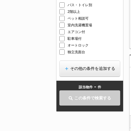
バス・トイレ別
2階以上
ペット相談可
室内洗濯機置場
エアコン付
駐車場付
オートロック
独立洗面台
その他の条件を追加する
-
該当物件
件
この条件で検索する