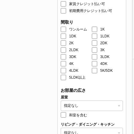
家賃クレジット払い可
初期費用クレジット払い可
間取り
ワンルーム
1K
1DK
1LDK
2K
2DK
2LDK
3K
3DK
3LDK
4K
4DK
4LDK
5K/5DK
5LDK以上
お部屋の広さ
居室
和室を含む
リビング・ダイニング・キッチン