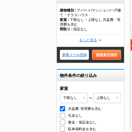
建物種別
アパート/マンション/一戸建
て・テラスハウス
家賃
下限なし ~ 上限なし 共益費・管
理費を含む
間取り
指定なし
もっと見る
新着メール登録
検索条件保存
物件条件の絞り込み
家賃
〜
共益費･管理費を含む
礼金なし
敷金・保証金なし
駐車場料金を含む