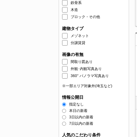
鉄骨系
木造
ブロック・その他
建物タイプ
メゾネット
分譲賃貸
画像の有無
間取り図あり
外観･内観写真あり
360° パノラマ写真あり
※一部エリア対象外(埼玉など)
情報公開日
指定なし
本日の新着
3日以内の新着
7日以内の新着
人気のこだわり条件