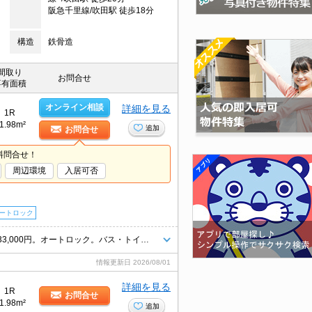
阪急千里線/吹田駅 徒歩18分
構造
鉄骨造
間取り
お問合せ
専有面積
オンライン相談
詳細を見る
1R
1.98m²
追加
お問合せ
料問合せ！
周辺環境
入居可否
ートロック
1年未満の解約時、違約金1ヶ月分発生。退去時、ルームクリーニング料金33,000円。オートロック。バス・トイレ別。インターネット無料。クローゼット付。エアコン付き。インターホン付き。
情報更新日
2026/08/01
詳細を見る
1R
お問合せ
1.98m²
追加