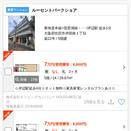
ルーセントパークショア
賃貸マンション
東海道本線<琵琶湖線・･･･/岸辺駅 徒歩1分
大阪府吹田市岸部南１丁目
築22年
5階建
7
万円
(管理費等：8,000円)
敷
なし
礼
2ヶ月
5階
1K
28.87m²
画像：19枚
☆岸辺駅徒歩4分☆ネット無料☆家具家電レンタルプランあり☆
株式会社Ｒリビングカンパニー HOUSUMO江坂
詳細を見る
店
情報更新日
2026/08/08
7
万円
(管理費等：8,000円)
敷
なし
礼
2ヶ月