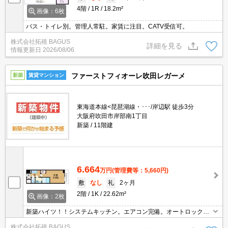
4階
1R
18.2m²
画像：6枚
バス・トイレ別。管理人常駐。家賃に注目。CATV受信可。
株式会社拓殖 BAGUS
詳細を見る
情報更新日
2026/08/06
ファーストフィオーレ吹田レガーメ
新築
賃貸マンション
東海道本線<琵琶湖線・･･･/岸辺駅 徒歩3分
大阪府吹田市岸部南1丁目
新築
11階建
6.664
万円
(管理費等：5,660円)
敷
なし
礼
2ヶ月
2階
1K
22.62m²
画像：2枚
新築ハイツ！！システムキッチン。エアコン完備。オートロック＆
ＴＶモニターホン。
株式会社拓殖 BAGUS