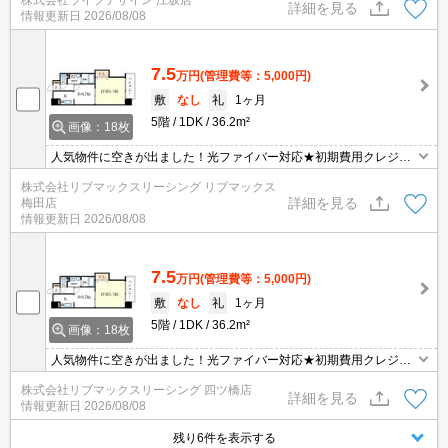
株式会社ライブデザイン 江坂店
詳細を見る
情報更新日
2026/08/08
7.5
万円
(管理費等：5,000円)
敷
なし
礼
1ヶ月
5階
1DK
36.2m²
画像：18枚
人気物件に空きが出ました！光ファイバー対応★初期費用クレジッ
ト決済可★近隣にスーパー、コンビニ、ドラッグストアが揃ってい
株式会社リブマックスリーシング リブマックス
ます★
詳細を見る
梅田店
情報更新日
2026/08/08
7.5
万円
(管理費等：5,000円)
敷
なし
礼
1ヶ月
5階
1DK
36.2m²
画像：18枚
人気物件に空きが出ました！光ファイバー対応★初期費用クレジッ
ト決済可★近隣にスーパー、コンビニ、ドラッグストアが揃ってい
株式会社リブマックスリーシング 四ツ橋店
ます★
詳細を見る
情報更新日
2026/08/08
残り6件を表示する