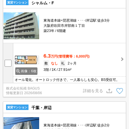
シャルム・F
賃貸マンション
東海道本線<琵琶湖線・･･･/岸辺駅 徒歩3分
大阪府吹田市岸部南１丁目
築23年
6階建
6.3
万円
(管理費等：6,000円)
敷
なし
礼
2ヶ月
3階
1K
27.91m²
画像：6枚
オール電化。オートロック付きで、一人暮らしも安心。BS受信可。
株式会社拓殖 BAGUS
詳細を見る
情報更新日
2026/08/06
千葉・岸辺
賃貸マンション
東海道本線<琵琶湖線・･･･/岸辺駅 徒歩2分