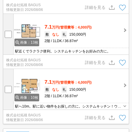
株式会社拓殖 BAGUS
詳細を見る
情報更新日
2026/08/06
7.1
万円
(管理費等：4,000円)
敷
なし
礼
150,000円
2階
1LDK
36.87m²
画像：13枚
駅近くでラクラク便利。システムキッチンをお好みの方に。
株式会社拓殖 BAGUS
詳細を見る
情報更新日
2026/08/06
7.1
万円
(管理費等：4,000円)
敷
なし
礼
150,000円
2階
1LDK
36.87m²
画像：10枚
駅へ10m。駅に近い物件をお探しの方に。システムキッチン！ウォ
シュレット。
株式会社拓殖 BAGUS
詳細を見る
情報更新日
2026/08/06