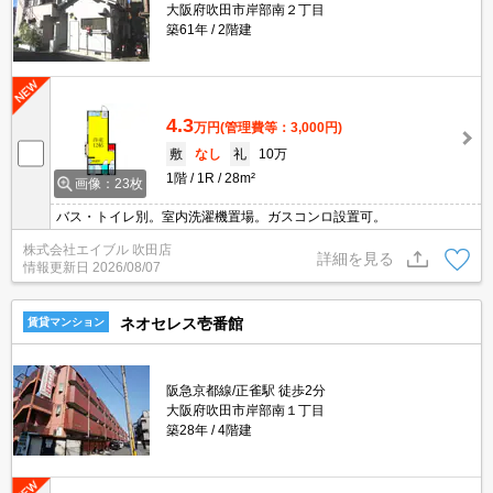
大阪府吹田市岸部南２丁目
築61年
2階建
4.3
万円
(管理費等：3,000円)
敷
なし
礼
10万
1階
1R
28m²
画像：23枚
バス・トイレ別。室内洗濯機置場。ガスコンロ設置可。
株式会社エイブル 吹田店
詳細を見る
情報更新日
2026/08/07
ネオセレス壱番館
賃貸マンション
阪急京都線/正雀駅 徒歩2分
大阪府吹田市岸部南１丁目
築28年
4階建