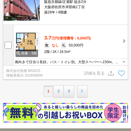
阪急京都線/正雀駅 徒歩2分
大阪府吹田市岸部南1丁目
築28年
4階建
3.7
万円
(管理費等：6,000円)
敷
なし
礼
50,000円
2階
1K
18.5m²
画像：8枚
南向きで日当り良好。バス・トイレ別。大型スーパーへ150m。イ
ンターネット無料！！
株式会社拓殖 BAGUS
詳細を見る
情報更新日
2026/08/06
1
2
3