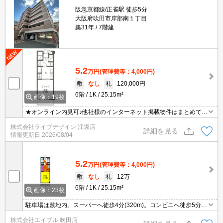
阪急京都線/正雀駅 徒歩5分
大阪府吹田市岸部南１丁目
築31年
7階建
5.2
万円
(管理費等：4,000円)
敷
なし
礼
120,000円
6階
1K
25.15m²
画像：19枚
★オンライン内見可♪他社様のインターネット掲載物件はまとめてご
案内可能です！
株式会社ライブデザイン 江坂店
詳細を見る
情報更新日
2026/08/04
5.2
万円
(管理費等：4,000円)
敷
なし
礼
12万
6階
1K
25.15m²
画像：23枚
駐車場は敷地内。スーパーへ徒歩4分(320m)。コンビニへ徒歩5分(4
00m)。
株式会社エイブル 吹田店