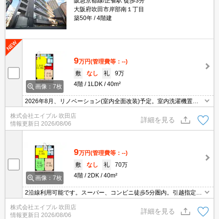
阪急京都線/正雀駅 徒歩3分
大阪府吹田市岸部南１丁目
築50年
4階建
9
万円
(管理費等：--)
敷
なし
礼
9万
4階
1LDK
40m²
画像：7枚
2026年8月、リノベーション(室内全面改装)予定。室内洗濯機置
場。シャワー付独立洗面台。共用部防犯カメラ有り。初期費用カー
株式会社エイブル 吹田店
ド払い可。保証委託料（賃料総額に対し、初回額50％、月額
詳細を見る
情報更新日
2026/08/06
2％）。
9
万円
(管理費等：--)
敷
なし
礼
70万
4階
2DK
40m²
画像：7枚
2沿線利用可能です。スーパー、コンビニ徒歩5分圏内。引越指定業
者あり※但し、法人契約の場合相談可。保証委託料（賃料総額に対
株式会社エイブル 吹田店
し、初回額50％、月額2％）。
詳細を見る
情報更新日
2026/08/06