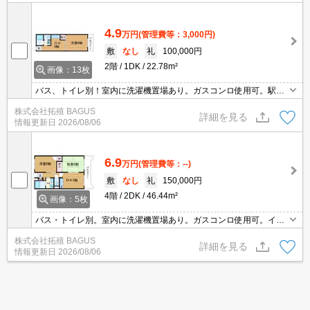
4.9
万円
(管理費等：3,000円)
敷
なし
礼
100,000円
2階
1DK
22.78m²
画像：13枚
バス、トイレ別！室内に洗濯機置場あり。ガスコンロ使用可。駅徒
歩圏内好立地です。
株式会社拓殖 BAGUS
詳細を見る
情報更新日
2026/08/06
6.9
万円
(管理費等：--)
敷
なし
礼
150,000円
4階
2DK
46.44m²
画像：5枚
バス・トイレ別。室内に洗濯機置場あり。ガスコンロ使用可。イン
ターネット無料。
株式会社拓殖 BAGUS
詳細を見る
情報更新日
2026/08/06