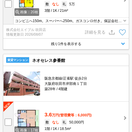
敷
なし
礼
5万
3階
1K
21m²
画像：20枚
コンビニへ150m。スーパーへ250m。ガスコンロ付き。保証会社加
入要(月額総支払額の50%、13,000円/年)。
株式会社エイブル 吹田店
詳細を見る
情報更新日
2026/08/07
残り1件を表示する
ネオセレス参番館
賃貸マンション
阪急京都線/正雀駅 徒歩2分
大阪府吹田市岸部南１丁目
築28年
4階建
3.6
万円
(管理費等：6,000円)
敷
なし
礼
50,000円
1階
1K
18.5m²
画像：17枚