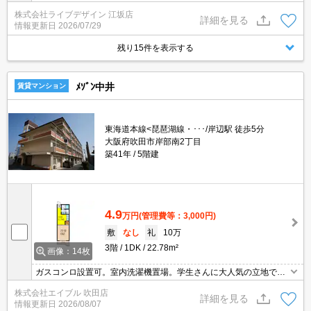
株式会社ライブデザイン 江坂店
詳細を見る
情報更新日
2026/07/29
残り15件を表示する
ﾒｿﾞﾝ中井
賃貸マンション
東海道本線<琵琶湖線・･･･/岸辺駅 徒歩5分
大阪府吹田市岸部南2丁目
築41年
5階建
4.9
万円
(管理費等：3,000円)
敷
なし
礼
10万
3階
1DK
22.78m²
画像：14枚
ガスコンロ設置可。室内洗濯機置場。学生さんに大人気の立地です
よ。
株式会社エイブル 吹田店
詳細を見る
情報更新日
2026/08/07