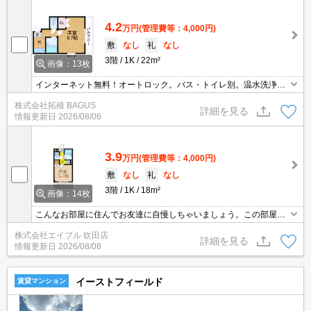
4.2
万円
(管理費等：4,000円)
敷
なし
礼
なし
3階
1K
22m²
画像：13枚
インターネット無料！オートロック。バス・トイレ別。温水洗浄便
座付き。
株式会社拓殖 BAGUS
詳細を見る
情報更新日
2026/08/06
3.9
万円
(管理費等：4,000円)
敷
なし
礼
なし
3階
1K
18m²
画像：14枚
こんなお部屋に住んでお友達に自慢しちゃいましょう。この部屋で
一人暮らしをEnjoy。
株式会社エイブル 吹田店
詳細を見る
情報更新日
2026/08/08
イーストフィールド
賃貸マンション