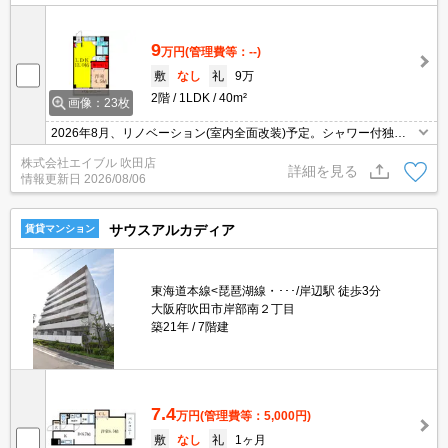
9
万円
(管理費等：--)
敷
なし
礼
9万
2階
1LDK
40m²
画像：23枚
2026年8月、リノベーション(室内全面改装)予定。シャワー付独立
洗面台。TVインターホン付き。室内洗濯機置場。防犯カメラついて
株式会社エイブル 吹田店
ます。保証委託料（賃料総額に対し、初回額50％、月額2％）。
詳細を見る
情報更新日
2026/08/06
サウスアルカディア
賃貸マンション
東海道本線<琵琶湖線・･･･/岸辺駅 徒歩3分
大阪府吹田市岸部南２丁目
築21年
7階建
7.4
万円
(管理費等：5,000円)
敷
なし
礼
1ヶ月