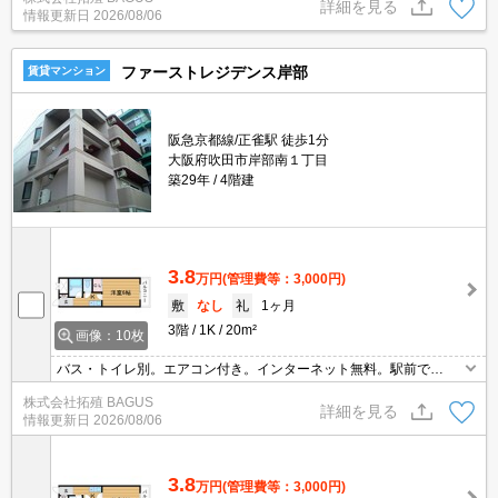
詳細を見る
情報更新日
2026/08/06
ファーストレジデンス岸部
賃貸マンション
阪急京都線/正雀駅 徒歩1分
大阪府吹田市岸部南１丁目
築29年
4階建
3.8
万円
(管理費等：3,000円)
敷
なし
礼
1ヶ月
3階
1K
20m²
画像：10枚
バス・トイレ別。エアコン付き。インターネット無料。駅前で
す！！
株式会社拓殖 BAGUS
詳細を見る
情報更新日
2026/08/06
3.8
万円
(管理費等：3,000円)