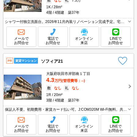
敷
なし
礼
7.3万
1K
28m²
4階
4階建 築37年
シャワー付独立洗面台。2026年11月内装リノベーション完成予定。宅配
ボックスあり。防犯カメラ付きマンション。2口ガスコンロ付。シャワー
付独立洗面台。TVモニターホン有。Wi-Fi無料。
メールで
電話で
オンライン
LINEで
お問合せ
お問合せ
来店
お問合せ
ソフィア21
PR
賃貸マンション
大阪府吹田市岸部南１丁目
4.3
万円
(管理費等：--)
敷
なし
礼
なし
1R
20m²
3階
4階建 築37年
保証人不要。初期費用・家賃カード払い可。J:COM320M Wi-Fi無料。共用
部防犯カメラ有り。TVインターホン付き。室内に洗濯機置場あり。引越指
定業者あり※但し、法人契約の場合相談可。
メールで
電話で
オンライン
LINEで
お問合せ
お問合せ
来店
お問合せ