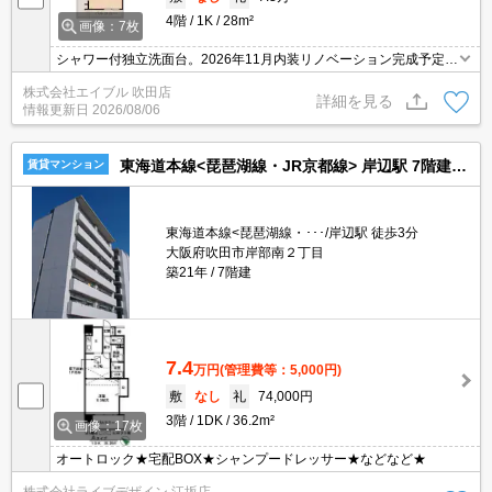
4階
1K
28m²
画像：7枚
シャワー付独立洗面台。2026年11月内装リノベーション完成予定。
宅配ボックスあり。防犯カメラ付きマンション。2口ガスコンロ
株式会社エイブル 吹田店
付。シャワー付独立洗面台。TVモニターホン有。Wi-Fi無料。
詳細を見る
情報更新日
2026/08/06
東海道本線<琵琶湖線・JR京都線> 岸辺駅 7階建 築21年
賃貸マンション
東海道本線<琵琶湖線・･･･/岸辺駅 徒歩3分
大阪府吹田市岸部南２丁目
築21年
7階建
7.4
万円
(管理費等：5,000円)
敷
なし
礼
74,000円
3階
1DK
36.2m²
画像：17枚
オートロック★宅配BOX★シャンプードレッサー★などなど★