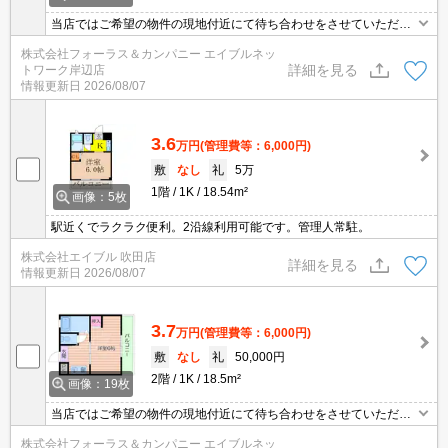
当店ではご希望の物件の現地付近にて待ち合わせをさせていただき
ご内覧いただくサービスや、主要駅までのお迎えサービスも実施中
株式会社フォーラス＆カンパニー エイブルネッ
です。詳しくは 当店「０１２０－９６７－０９９」にお気軽にお問
詳細を見る
トワーク岸辺店
合せ下さい♪
情報更新日
2026/08/07
3.6
万円
(管理費等：6,000円)
敷
なし
礼
5万
1階
1K
18.54m²
画像：5枚
駅近くでラクラク便利。2沿線利用可能です。管理人常駐。
株式会社エイブル 吹田店
詳細を見る
情報更新日
2026/08/07
3.7
万円
(管理費等：6,000円)
敷
なし
礼
50,000円
2階
1K
18.5m²
画像：19枚
当店ではご希望の物件の現地付近にて待ち合わせをさせていただき
ご内覧いただくサービスや、主要駅までのお迎えサービスも実施中
株式会社フォーラス＆カンパニー エイブルネッ
です。詳しくは 当店「０１２０－９６７－０９９」にお気軽にお問