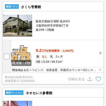
さくら壱番館
賃貸ハイツ
阪急京都線/正雀駅 徒歩8分
大阪府吹田市岸部南2丁目
築19年
2階建
9.2
万円
(管理費等：3,000円)
敷
なし
礼
2ヶ月
2階
2LDK
66.51m²
画像：13枚
開放感ある広々リビング。浴室追焚、対面式カウンター3口システ
ムキッチン。
株式会社拓殖 BAGUS
詳細を見る
情報更新日
2026/08/06
ネオセレス参番館
賃貸マンション