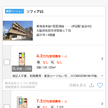
ソフィア21
賃貸マンション
東海道本線<琵琶湖線・･･･/岸辺駅 徒歩4分
大阪府吹田市岸部南１丁目
築37年
4階建
4.3
万円
(管理費等：--)
敷
なし
礼
なし
3階
1R
20m²
画像：23枚
保証人不要。初期費用・家賃カード払い可。J:COM320M Wi-Fi無
料。共用部防犯カメラ有り。TVインターホン付き。室内に洗濯機置
株式会社エイブル 吹田店
場あり。引越指定業者あり※但し、法人契約の場合相談可。
詳細を見る
情報更新日
2026/08/06
7.3
万円
(管理費等：--)
敷
なし
礼
7.3万