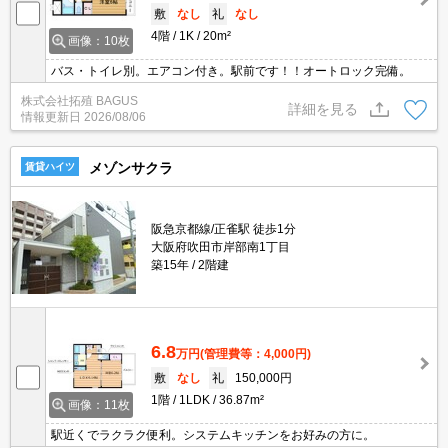
敷
なし
礼
なし
4階
1K
20m²
画像：10枚
バス・トイレ別。エアコン付き。駅前です！！オートロック完備。
株式会社拓殖 BAGUS
詳細を見る
情報更新日
2026/08/06
メゾンサクラ
賃貸ハイツ
阪急京都線/正雀駅 徒歩1分
大阪府吹田市岸部南1丁目
築15年
2階建
6.8
万円
(管理費等：4,000円)
敷
なし
礼
150,000円
1階
1LDK
36.87m²
画像：11枚
駅近くでラクラク便利。システムキッチンをお好みの方に。