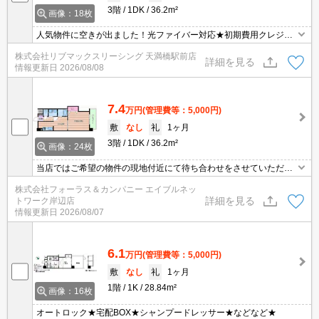
3階
1DK
36.2m²
画像：18枚
人気物件に空きが出ました！光ファイバー対応★初期費用クレジッ
ト決済可★近隣にスーパー、コンビニ、ドラッグストアが揃ってい
株式会社リブマックスリーシング 天満橋駅前店
ます★
詳細を見る
情報更新日
2026/08/08
7.4
万円
(管理費等：5,000円)
敷
なし
礼
1ヶ月
3階
1DK
36.2m²
画像：24枚
当店ではご希望の物件の現地付近にて待ち合わせをさせていただき
ご内覧いただくサービスや、主要駅までのお迎えサービスも実施中
株式会社フォーラス＆カンパニー エイブルネッ
です。詳しくは 当店「０１２０－９６７－０９９」にお気軽にお問
詳細を見る
トワーク岸辺店
合せ下さい♪
情報更新日
2026/08/07
6.1
万円
(管理費等：5,000円)
敷
なし
礼
1ヶ月
1階
1K
28.84m²
画像：16枚
オートロック★宅配BOX★シャンプードレッサー★などなど★