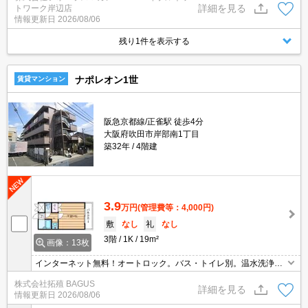
詳細を見る
トワーク岸辺店
合せ下さい♪
情報更新日
2026/08/06
残り1件を表示する
ナポレオン1世
賃貸マンション
阪急京都線/正雀駅 徒歩4分
大阪府吹田市岸部南1丁目
築32年
4階建
3.9
万円
(管理費等：4,000円)
敷
なし
礼
なし
3階
1K
19m²
画像：13枚
インターネット無料！オートロック。バス・トイレ別。温水洗浄便
座付き。
株式会社拓殖 BAGUS
詳細を見る
情報更新日
2026/08/06