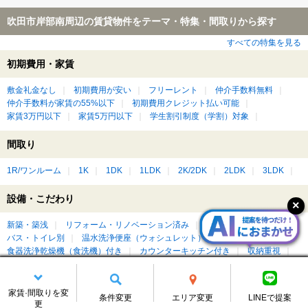
吹田市岸部南周辺の賃貸物件をテーマ・特集・間取りから探す
すべての特集を見る
初期費用・家賃
敷金礼金なし
初期費用が安い
フリーレント
仲介手数料無料
仲介手数料が家賃の55%以下
初期費用クレジット払い可能
家賃3万円以下
家賃5万円以下
学生割引制度（学割）対象
間取り
1R/ワンルーム
1K
1DK
1LDK
2K/2DK
2LDK
3LDK
設備・こだわり
新築・築浅
リフォーム・リノベーション済み
デザイナーズ
バス・トイレ別
温水洗浄便座（ウォシュレット）付き
食器洗浄乾燥機（食洗機）付き
カウンターキッチン付き
収納重視
バリアフリー
広いワンルーム
広いリビング・ダイニングがある
ベランダ・バルコニー付き
ルーフバルコニー付き
屋上付き
ペット可・ペット相談可
楽器相談可
ピアノ相談可
DIY可
家賃·間取りを変
条件変更
エリア変更
LINEで提案
更