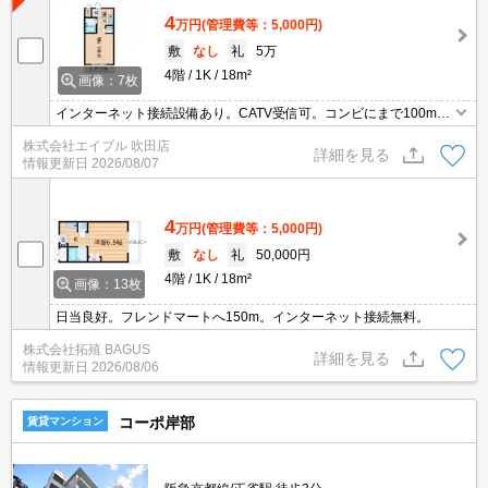
4
万円
(管理費等：5,000円)
敷
なし
礼
5万
4階
1K
18m²
画像：7枚
インターネット接続設備あり。CATV受信可。コンビにまで100mは
うれしいね。
株式会社エイブル 吹田店
詳細を見る
情報更新日
2026/08/07
4
万円
(管理費等：5,000円)
敷
なし
礼
50,000円
4階
1K
18m²
画像：13枚
日当良好。フレンドマートへ150m。インターネット接続無料。
株式会社拓殖 BAGUS
詳細を見る
情報更新日
2026/08/06
コーポ岸部
賃貸マンション