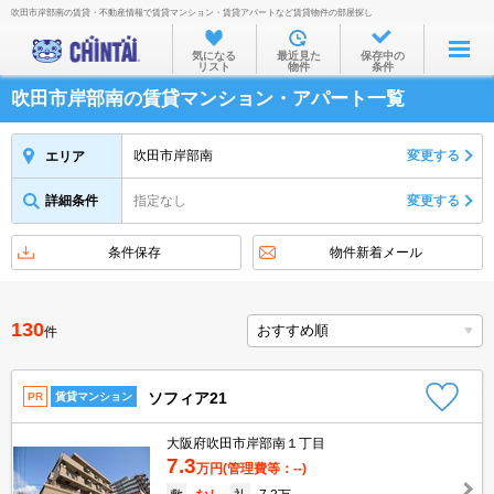
吹田市岸部南の賃貸・不動産情報で賃貸マンション・賃貸アパートなど賃貸物件の部屋探し
お部屋を探す
気になる
最近見た
保存中の
リスト
物件
条件
沿線・駅から
吹田市岸部南の賃貸マンション・アパート一覧
住所から
家賃相場から
吹田市岸部南
変更する
エリア
通勤通学時間から
詳細条件
指定なし
変更する
物件特集から
条件保存
物件新着メール
不動産会社から
TOP
130
件
ソフィア21
PR
賃貸マンション
大阪府吹田市岸部南１丁目
7.3
万円
(管理費等：--)