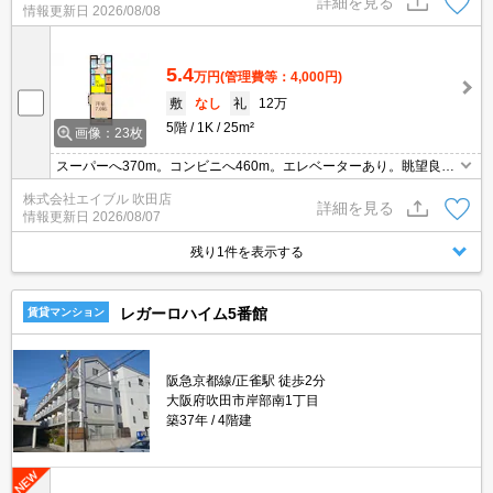
詳細を見る
情報更新日
2026/08/08
5.4
万円
(管理費等：4,000円)
敷
なし
礼
12万
5階
1K
25m²
画像：23枚
スーパーへ370m。コンビニへ460m。エレベーターあり。眺望良
好。
株式会社エイブル 吹田店
詳細を見る
情報更新日
2026/08/07
残り1件を表示する
レガーロハイム5番館
賃貸マンション
阪急京都線/正雀駅 徒歩2分
大阪府吹田市岸部南1丁目
築37年
4階建