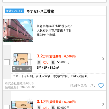
ネオセレス五番館
賃貸マンション
阪急京都線/正雀駅 徒歩3分
大阪府吹田市岸部南１丁目
築28年
4階建
3.2
万円
(管理費等：6,000円)
敷
なし
礼
50,000円
1階
1R
18.2m²
画像：13枚
バス・トイレ別。管理人常駐。家賃に注目。CATV受信可。
株式会社拓殖 BAGUS
詳細を見る
情報更新日
2026/08/06
3.1
万円
(管理費等：6,000円)
敷
なし
礼
50,000円