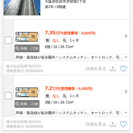
大阪府吹田市岸部南1丁目
築2年
8階建
7.35
万円
(管理費等：6,000円)
敷
なし
礼
1ヶ月
6階
1K
26.72m²
画像：22枚
JR線・阪急線が徒歩圏内！システムキッチン。オートロック、宅配
ＢＯＸ、ＴＶモニターホン完備。
株式会社拓殖 BAGUS
詳細を見る
情報更新日
2026/08/06
7.2
万円
(管理費等：6,000円)
敷
なし
礼
1ヶ月
3階
1K
26.72m²
画像：22枚
JR線・阪急線が徒歩圏内！システムキッチン。オートロック、宅配
ＢＯＸ、ＴＶモニターホン完備。
株式会社拓殖 BAGUS
詳細を見る
情報更新日
2026/08/06