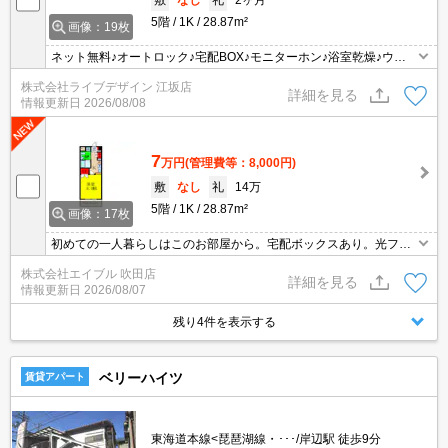
5階
1K
28.87m²
画像：19枚
ネット無料♪オートロック♪宅配BOX♪モニターホン♪浴室乾燥♪ウォ
シュレットなど
株式会社ライブデザイン 江坂店
詳細を見る
情報更新日
2026/08/08
7
万円
(管理費等：8,000円)
敷
なし
礼
14万
5階
1K
28.87m²
画像：17枚
初めての一人暮らしはこのお部屋から。宅配ボックスあり。光ファ
イバー対応。保証会社加入要(初回1.5万円、月額総支払額の1.3%/
株式会社エイブル 吹田店
月)。退去時清掃費38,500円。
詳細を見る
情報更新日
2026/08/07
残り4件を表示する
ベリーハイツ
賃貸アパート
東海道本線<琵琶湖線・･･･/岸辺駅 徒歩9分