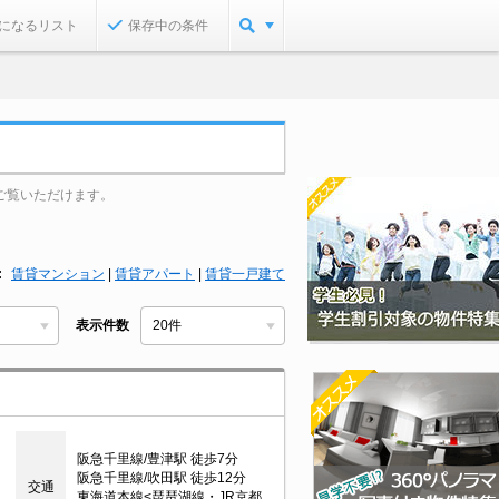
になるリスト
保存中の条件
ご覧いただけます。
賃貸マンション
|
賃貸アパート
|
賃貸一戸建て
表示件数
阪急千里線/豊津駅 徒歩7分
阪急千里線/吹田駅 徒歩12分
交通
東海道本線<琵琶湖線・JR京都