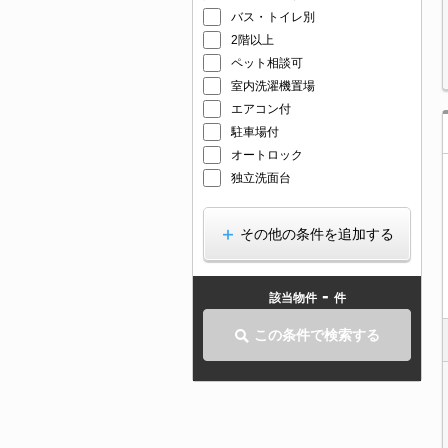
バス・トイレ別
2階以上
ペット相談可
室内洗濯機置場
エアコン付
駐車場付
オートロック
独立洗面台
その他の条件を追加する
-
該当物件
件
この条件で検索する