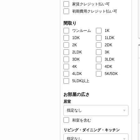
家賃クレジット払い可
初期費用クレジット払い可
間取り
ワンルーム
1K
1DK
1LDK
2K
2DK
2LDK
3K
3DK
3LDK
4K
4DK
4LDK
5K/5DK
5LDK以上
お部屋の広さ
居室
和室を含む
リビング・ダイニング・キッチン