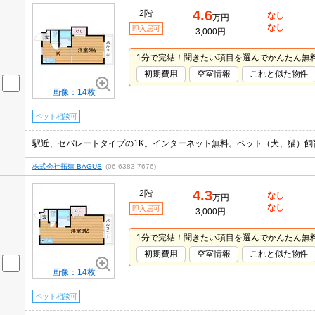
4.6
2階
なし
万円
なし
即入居可
3,000円
1分で完結！聞きたい項目を選んでかんたん無
初期費用
空室情報
これと似た物件
画像：14枚
ペット相談可
駅近、セパレートタイプの1K。インターネット無料。ペット（犬、猫）飼
株式会社拓殖 BAGUS
(06-6383-7676)
4.3
2階
なし
万円
なし
即入居可
3,000円
1分で完結！聞きたい項目を選んでかんたん無
初期費用
空室情報
これと似た物件
画像：14枚
ペット相談可