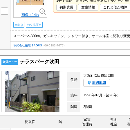
1分で完結！聞きたい項目を選んでかんたん無
初期費用
空室情報
これと似た物件
画像：14枚
南向き
独立洗面台
スーパーへ300m。ガスキッチン。シャワー付き。オール洋室に間取り変
株式会社拓殖 BAGUS
(06-6383-7676)
テラスパーク吹田
賃貸ハイツ
大阪府吹田市出口町
住所
周辺地図
築年
1998年07月（築28年）
階建
2階建
家賃
敷金
間取図
階
管理費
礼金