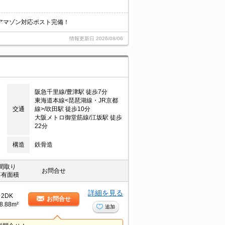
アマゾン対応ポスト完備！
情報更新日
2026/08/06
阪急千里線/豊津駅 徒歩7分
東海道本線<琵琶湖線・JR京都
交通
線>/吹田駅 徒歩10分
大阪メトロ御堂筋線/江坂駅 徒歩
22分
構造
鉄骨造
間取り
お問合せ
専有面積
詳細を見る
2DK
お問合せ
8.88m²
追加