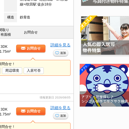
線>/吹田駅 徒歩18分
構造
鉄骨造
間取り
お問合せ
専有面積
詳細を見る
3DK
お問合せ
1.75m²
追加
料問合せ！
周辺環境
入居可否
情報更新日
2026/08/05
詳細を見る
3DK
お問合せ
1.75m²
追加
料問合せ！