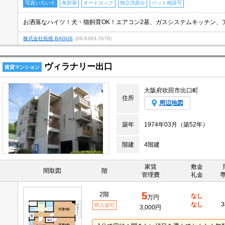
写真いろいろ
角部屋
オートロック
独立洗面台
ペット相談可
お洒落なハイツ！犬・猫飼育OK！エアコン2基、ガスシステムキッチン、
株式会社拓殖 BAGUS
(06-6383-7676)
ヴィラナリー出口
賃貸マンション
大阪府吹田市出口町
住所
周辺地図
築年
1974年03月（築52年）
階建
4階建
家賃
敷金
間取図
階
管理費
礼金
5
2階
なし
万円
なし
3
即入居可
3,000円