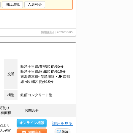
周辺環境
入居可否
情報更新日
2026/08/05
阪急千里線/豊津駅 徒歩5分
阪急千里線/吹田駅 徒歩10分
交通
東海道本線<琵琶湖線・JR京都
線>/吹田駅 徒歩18分
構造
鉄筋コンクリート造
間取り
お問合せ
専有面積
オンライン相談
詳細を見る
2LDK
0.59m²
追加
お問合せ