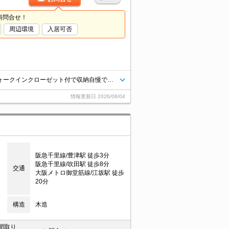
料問合せ！
周辺環境
入居可否
住環境をあなたの目でお確かめください。新婚様からファミリーまで。ウォークインクローゼット付で収納自慢です。鉄筋コンクリート造りのマンションです。浴室乾燥機付。温水洗浄便座付き。
情報更新日
2026/08/04
阪急千里線/豊津駅 徒歩3分
阪急千里線/吹田駅 徒歩8分
交通
大阪メトロ御堂筋線/江坂駅 徒歩
20分
構造
木造
間取り