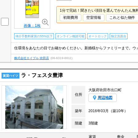
1分で完結！聞きたい項目を選んでかんたん無
初期費用
空室情報
これと似た物件
画像：1枚
仲介手数料家賃の55%以下
オンライン相談可能
オートロック
独立洗面台
株式会社エイブル 吹田店
(06-6319-6611)
ラ・フェスタ豊津
賃貸ハイツ
大阪府吹田市出口町
住所
周辺地図
築年
2016年03月（築10年）
階建
3階建
家賃
敷金