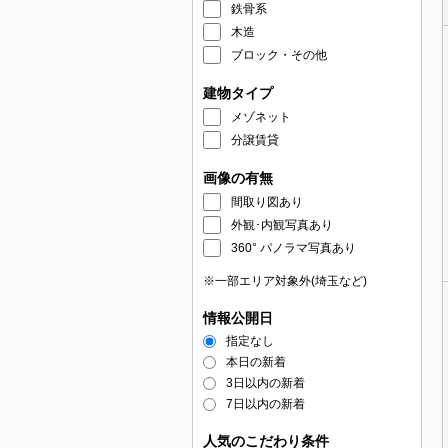
鉄骨系
木造
ブロック・その他
建物タイプ
メゾネット
分譲賃貸
画像の有無
間取り図あり
外観･内観写真あり
360° パノラマ写真あり
※一部エリア対象外(埼玉など)
情報公開日
指定なし
本日の新着
3日以内の新着
7日以内の新着
人気のこだわり条件