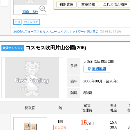
初期費用
空室情報
これと似た物件
画像：6枚
定借
独立洗面台
株式会社フォーラス＆カンパニー エイブルネットワーク関大前店
(06-6821-6710)
コスモス吹田片山公園(206)
賃貸マンション
大阪府吹田市出口町
住所
周辺地図
築年
2006年08月（築20年）
階建
8階建
家賃
敷金
間取図
階
管理費
礼金
15
1階
15万
万円
30万
8
即入居可
--