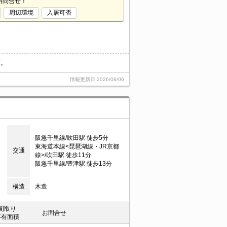
料問合せ！
周辺環境
入居可否
更。
情報更新日
2026/08/06
阪急千里線/吹田駅 徒歩5分
東海道本線<琵琶湖線・JR京都
交通
線>/吹田駅 徒歩11分
阪急千里線/豊津駅 徒歩13分
構造
木造
間取り
お問合せ
専有面積