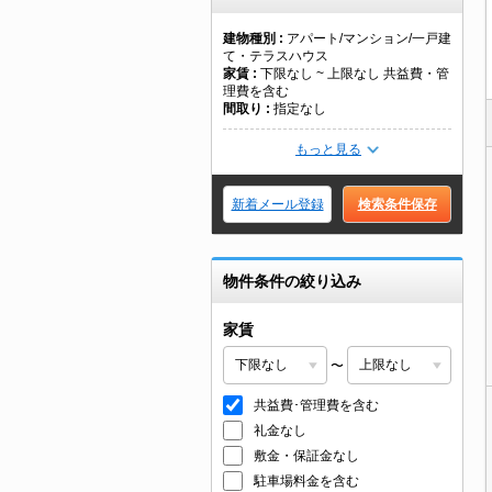
建物種別
アパート/マンション/一戸建
て・テラスハウス
家賃
下限なし ~ 上限なし 共益費・管
理費を含む
間取り
指定なし
もっと見る
新着メール登録
検索条件保存
物件条件の絞り込み
家賃
〜
共益費･管理費を含む
礼金なし
敷金・保証金なし
駐車場料金を含む