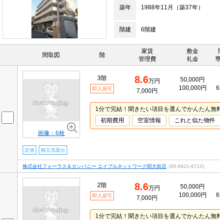
築年
1988年11月（築37年）
階建
6階建
家賃
敷金
間取図
階
管理費
礼金
8.6
3階
50,000円
万円
100,000円
6
即入居可
7,000円
1分で完結！聞きたい項目を選んでかんたん無
初期費用
空室情報
これと似た物件
画像：6枚
定借
独立洗面台
株式会社フォーラス＆カンパニー エイブルネットワーク関大前店
(06-6821-6710)
8.6
2階
50,000円
万円
100,000円
6
即入居可
7,000円
1分で完結！聞きたい項目を選んでかんたん無