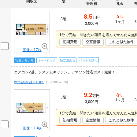
間取図
階
管理費
礼金
8.5
なし
万円
3階
1ヶ月
3
3,000円
1分で完結！聞きたい項目を選んでかんたん無
初期費用
空室情報
これと似た物件
画像：17枚
写真いろいろ
オートロック
独立洗面台
ペット相談可
エアコン2基、システムキッチン、アマゾン対応ポスト完備！
株式会社拓殖 BAGUS
(06-6383-7676)
9.2
なし
万円
3階
1ヶ月
3
3,000円
1分で完結！聞きたい項目を選んでかんたん無
初期費用
空室情報
これと似た物件
画像：13枚