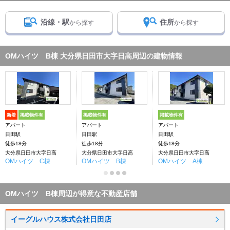
沿線・駅
住所
から探す
から探す
OMハイツ B棟 大分県日田市大字日高周辺の建物情報
新着
掲載物件有
掲載物件有
掲載物件有
アパート
アパート
アパート
日田駅
日田駅
日田駅
徒歩18分
徒歩18分
徒歩18分
大分県日田市大字日高
大分県日田市大字日高
大分県日田市大字日高
OMハイツ C棟
OMハイツ B棟
OMハイツ A棟
OMハイツ B棟周辺が得意な不動産店舗
イーグルハウス株式会社日田店