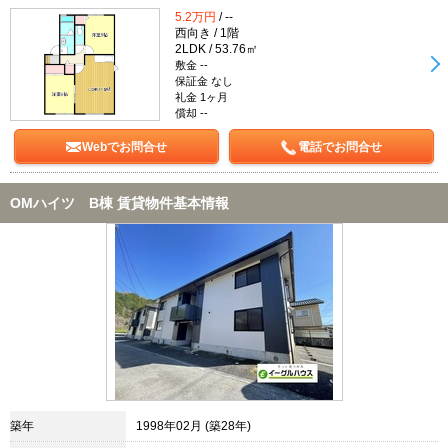
5.2万円
/ --
西向き / 1階
2LDK / 53.76㎡
敷金 --
保証金 なし
礼金 1ヶ月
償却 --
Webでお問合せ
電話でお問合せ
OMハイツ B棟 賃貸物件基本情報
築年
1998年02月 (築28年)