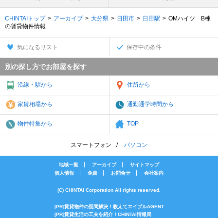
CHINTAIトップ
アーカイブ
大分県
日田市
日田駅
OMハイツ B棟
の賃貸物件情報
気になるリスト
保存中の条件
別の探し方でお部屋を探す
沿線・駅から
住所から
家賃相場から
通勤通学時間から
物件特集から
TOP
スマートフォン
パソコン
地域一覧
アーカイブ
サイトマップ
個人情報
免責
お問合せ
会社案内
(C) CHINTAI Corporation All rights reserved.
[PR]賃貸物件の疑問解決！教えてエイブルAGENT
[PR]賃貸生活の工夫を紹介！CHINTAI情報局