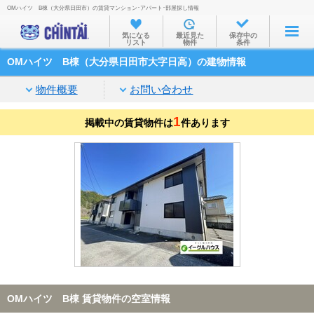
OMハイツ B棟（大分県日田市）の賃貸マンション･アパート･部屋探し情報
お部屋を探す
気になる
最近見た
保存中の
リスト
物件
条件
沿線・駅から
OMハイツ B棟（大分県日田市大字日高）の建物情報
住所から
物件概要
お問い合わせ
家賃相場から
1
掲載中の賃貸物件は
通勤通学時間から
件あります
物件特集から
不動産会社から
TOP
OMハイツ B棟 賃貸物件の空室情報