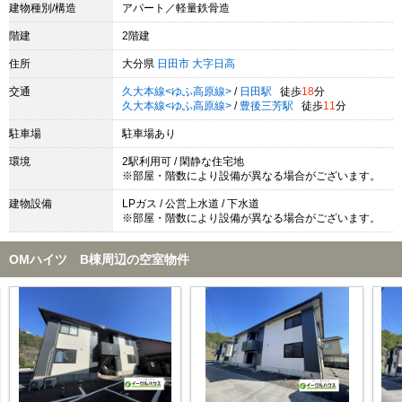
建物種別/構造
アパート／軽量鉄骨造
階建
2階建
住所
大分県
日田市
大字日高
交通
久大本線<ゆふ高原線>
/
日田駅
徒歩
18
分
久大本線<ゆふ高原線>
/
豊後三芳駅
徒歩
11
分
駐車場
駐車場あり
環境
2駅利用可 / 閑静な住宅地
※部屋・階数により設備が異なる場合がございます。
建物設備
LPガス / 公営上水道 / 下水道
※部屋・階数により設備が異なる場合がございます。
OMハイツ B棟周辺の空室物件