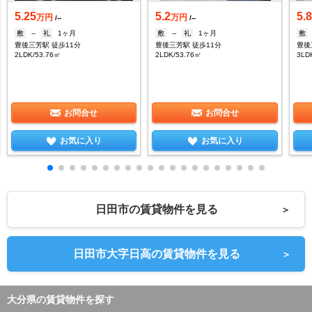
5.25
5.2
5.
万円
万円
/--
/--
敷
--
礼
1ヶ月
敷
--
礼
1ヶ月
敷
豊後三芳駅 徒歩11分
豊後三芳駅 徒歩11分
豊後
2LDK/53.76㎡
2LDK/53.76㎡
3LD
お問合せ
お問合せ
お気に入り
お気に入り
日田市の賃貸物件を見る
＞
日田市大字日高の賃貸物件を見る
＞
大分県の賃貸物件を探す