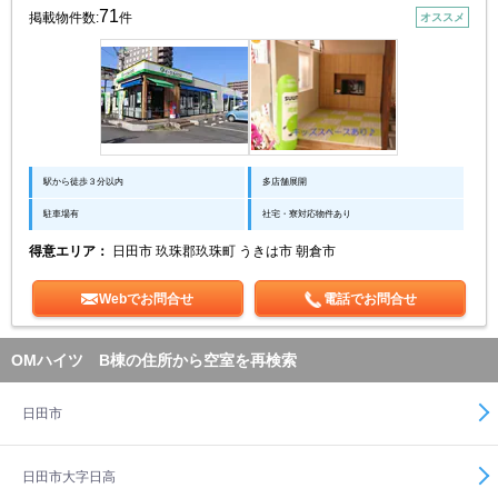
71
掲載物件数:
件
オススメ
駅から徒歩３分以内
多店舗展開
駐車場有
社宅・寮対応物件あり
得意エリア：
日田市 玖珠郡玖珠町 うきは市 朝倉市
Webでお問合せ
電話でお問合せ
OMハイツ B棟の住所から空室を再検索
日田市
日田市大字日高