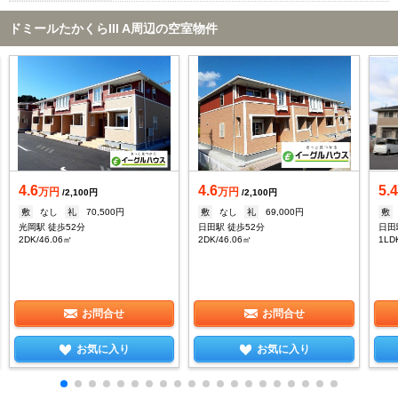
ドミールたかくらIII A周辺の空室物件
4.6
4.6
5.
万円
万円
/2,100円
/2,100円
敷
なし
礼
70,500円
敷
なし
礼
69,000円
敷
光岡駅 徒歩52分
日田駅 徒歩52分
日田
2DK/46.06㎡
2DK/46.06㎡
1LD
お問合せ
お問合せ
お気に入り
お気に入り