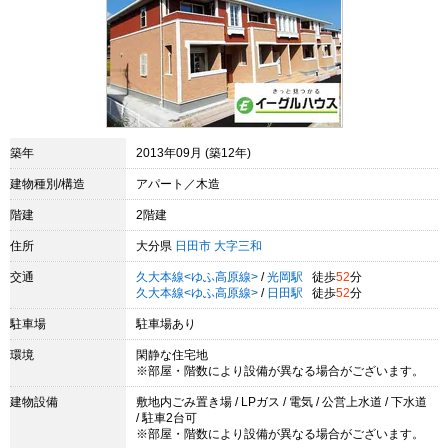
築年
2013年09月 (築12年)
建物種別/構造
アパート／木造
階建
2階建
住所
大分県
日田市
大字三和
交通
久大本線<ゆふ高原線>
/
光岡駅
徒歩
52
分
久大本線<ゆふ高原線>
/
日田駅
徒歩
52
分
駐車場
駐車場あり
環境
閑静な住宅地
※部屋・階数により設備が異なる場合がございます。
建物設備
敷地内ごみ置き場 / LPガス / 電気 / 公営上水道 / 下水道
/ 駐車2台可
※部屋・階数により設備が異なる場合がございます。