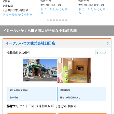
徒歩52分
徒歩52分
光岡駅
大分県日田市三和
大分県日田市大字三和
徒歩52分
ドミールたかくらⅢ・
ドミールたかくらⅢ・
大分県日田市大字三和
Ａ
Ａ
ドミールたかくらIII A
ドミールたかくらIII A周辺が得意な不動産店舗
イーグルハウス株式会社日田店
69
掲載物件数:
件
オススメ
駅から徒歩３分以内
多店舗展開
駐車場有
社宅・寮対応物件あり
得意エリア：
日田市 玖珠郡玖珠町 うきは市 朝倉市