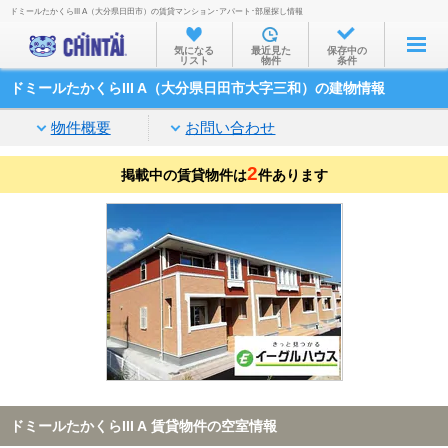
ドミールたかくらIII A（大分県日田市）の賃貸マンション･アパート･部屋探し情報
お部屋を探す
気になる
最近見た
保存中の
リスト
物件
条件
沿線・駅から
ドミールたかくらIII A（大分県日田市大字三和）の建物情報
住所から
物件概要
お問い合わせ
家賃相場から
2
掲載中の賃貸物件は
通勤通学時間から
件あります
物件特集から
不動産会社から
TOP
ドミールたかくらIII A 賃貸物件の空室情報