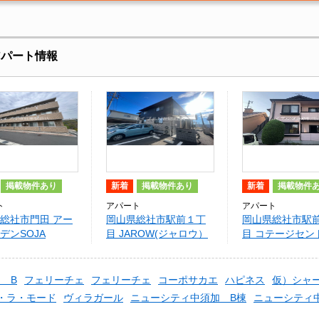
アパート情報
掲載物件あり
新着
掲載物件あり
新着
掲載物件
ト
アパート
アパート
総社市門田 アー
岡山県総社市駅前１丁
岡山県総社市駅
デンSOJA
目 JAROW(ジャロウ）
目 コテージセン
ー E棟
 B
フェリーチェ
フェリーチェ
コーポサカエ
ハピネス
仮）シャ
・ラ・モード
ヴィラガール
ニューシティ中須加 B棟
ニューシティ