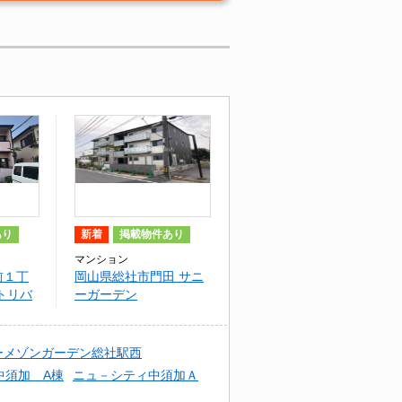
あり
新着
掲載物件あり
マンション
前１丁
岡山県総社市門田 サニ
トリバ
ーガーデン
ーメゾンガーデン総社駅西
中須加 A棟
ニュ－シティ中須加Ａ