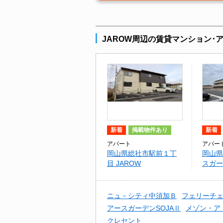
JAROW周辺の賃貸マンション･
新着
掲載物件あり
新着
アパート
アパー
岡山県総社市駅前１丁
岡山県
目 JAROW
スガー
ニュ－シティ中須加Ｂ
フェリーチェ
アースガーデンSOJAⅡ
メゾン・ア
クレセント