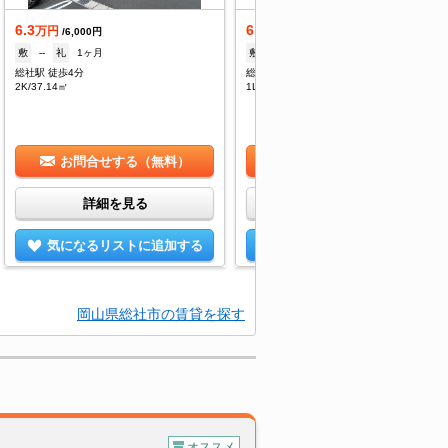
6.3
6.5
万円
万円
/6,000円
/6,000円
敷
--
礼
1ヶ月
敷
--
礼
1ヶ月
総社駅 徒歩4分
総社駅 徒歩4分
2K/37.14㎡
1LDK/40.07㎡
お問合せする（無料）
お問合せする（無料）
詳細を見る
詳細を見る
気になるリストに追加する
気になるリストに追加する
岡山県総社市の賃貸を探す
オススメ