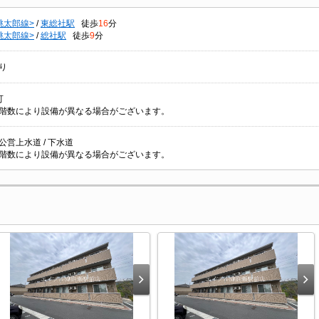
桃太郎線>
/
東総社駅
徒歩
16
分
桃太郎線>
/
総社駅
徒歩
9
分
り
可
階数により設備が異なる場合がございます。
/ 公営上水道 / 下水道
階数により設備が異なる場合がございます。