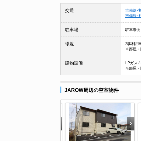
交通
吉備線<
吉備線<
駐車場
駐車場あ
環境
2駅利用
※部屋・
建物設備
LPガス 
※部屋・
JAROW周辺の空室物件